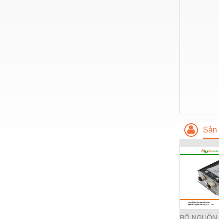
Nước-Vật tư thiết bị
Phốt cơ khí
Sắt, thép, inox các loại
Thí nghiệm-Trang thiết bị
Thiết bị chiếu sáng
Thiết bị chống sét
Thiết bị an ninh
Sản 
Thiết bị công nghiệp
Thiết bị công trình
Thiết bị điện
Thiết bị giáo dục
Thiết bị khác
BỘ NGUỒN