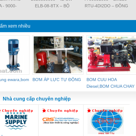
A - 9000-
ELB-08-8TX – BỘ
RTU-4DI2DO – ĐỒNG
62020 -
CHIA MẠNG 8 CỔNG
HỒ ĐO DÒNG ĐIỆN,
O IP67
RJ45 – WEIDMULLER
ĐO ĐIỆN ÁP –
PPLY 1-
ẩm xem nhiều
WEIDMULLER
SE
dung ewara,bom
BƠM ÁP LỰC TỰ ĐỘNG
BOM CUU HOA
Diesel,BOM CHUA CHAY
Nhà cung cấp chuyên nghiệp