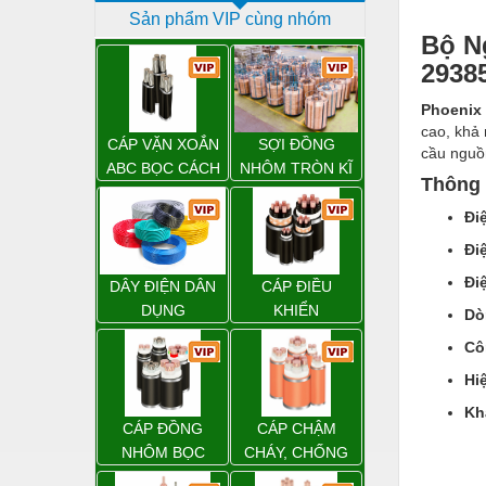
Sản phẩm VIP cùng nhóm
Dịch vụ - Thi công
Bộ N
Điện công nghiệp
2938
Điện gia dụng
Phoenix
cao, khả 
Điện Lạnh
CÁP VẶN XOẮN
SỢI ĐỒNG
cầu nguồn
ABC BỌC CÁCH
NHÔM TRÒN KĨ
Đóng tàu Thiết bị
Thông 
ĐIỆN XLPE
THUẬT ĐIỆN
Đi
Đúc chính xác Thiết bị
Đi
Dụng cụ cầm tay
Đi
DÂY ĐIỆN DÂN
CÁP ĐIỀU
Dụng cụ cắt gọt
DỤNG
KHIỂN
Dò
Dụng cụ điện
Cô
Dụng cụ đo
Hi
Kh
Gỗ - Trang thiết bị
CÁP ĐỒNG
CÁP CHẬM
Hàn cắt - Thiết bị
NHÔM BỌC
CHÁY, CHỐNG
CHÁY