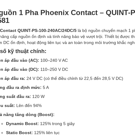
guồn 1 Pha Phoenix Contact – QUINT-P
581
 Contact QUINT-PS-100-240AC/24DC/5
là bộ nguồn chuyển mạch 1 p
năng cấp nguồn ổn định và tính năng bảo vệ vượt trội. Thiết bị được t
 DC ổn định, hoạt động liên tục và an toàn trong môi trường khắc nghi
số kỹ thuật chính:
ện áp đầu vào (AC):
100–240 V AC
ện áp đầu vào (DC):
110–250 V DC
ện áp đầu ra:
24 V DC (có thể điều chỉnh từ 22,5 đến 28,5 V DC)
ng đầu ra định mức:
5 A
ng suất đầu ra:
120 W
ệu suất:
Lên đến 94%
ả năng tăng dòng (Boost):
Dynamic Boost:
125% trong 5 giây
Static Boost:
125% liên tục