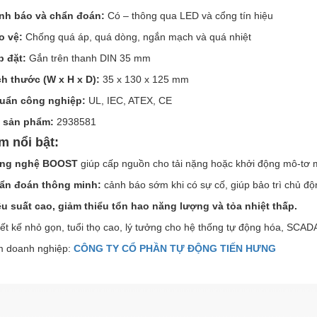
nh báo và chẩn đoán:
Có – thông qua LED và cổng tín hiệu
o vệ:
Chống quá áp, quá dòng, ngắn mạch và quá nhiệt
p đặt:
Gắn trên thanh DIN 35 mm
ch thước (W x H x D):
35 x 130 x 125 mm
uẩn công nghiệp:
UL, IEC, ATEX, CE
 sản phẩm:
2938581
m nổi bật:
ng nghệ BOOST
giúp cấp nguồn cho tải nặng hoặc khởi động mô-tơ m
ẩn đoán thông minh:
cảnh báo sớm khi có sự cố, giúp bảo trì chủ độ
ệu suất cao, giảm thiểu tổn hao năng lượng và tỏa nhiệt thấp.
ết kế nhỏ gọn, tuổi thọ cao, lý tưởng cho hệ thống tự động hóa, SCA
 doanh nghiệp:
CÔNG TY CỔ PHẦN TỰ ĐỘNG TIẾN HƯNG