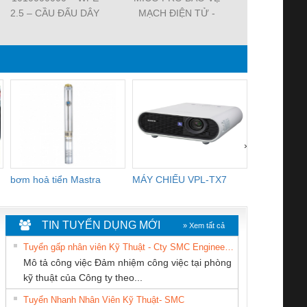
2.5 – CẦU ĐẤU DÂY
MẠCH ĐIỆN TỬ -
7000-29021-
NỐI ĐẤT –
9000-41092-0101000 -
SVS VALV
WEIDMULLER-
MICO PRO
FORM A 18M
TIENHUNGTECH
ELECTRONIC
WIREA
CIRCUIT
PROTECTION, 2
CHANNELS
›
bơm hoả tiển Mastra
MÁY CHIẾU VPL-TX7
BOM DINH
WHITE
TIN TUYỂN DỤNG MỚI
» Xem tất cả
Tuyển gấp nhân viên Kỹ Thuật - Cty SMC Engineering
Mô tả công việc Đảm nhiệm công việc tại phòng
kỹ thuật của Công ty theo...
Tuyển Nhanh Nhân Viên Kỹ Thuật- SMC