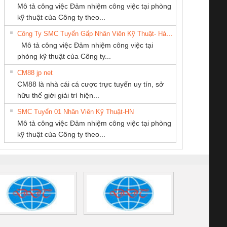
Tan Dong Cang
CÔNG TY TNHH
CÔNG TY CP TỰ
 Le An Toàn
Bộ giám sát chuỗi
Bộ giám sát dòng
Bộ ng
Mô tả công việc Đảm nhiệm công việc tại phòng
company LTD
KINH DOANH
ĐỘNG TIẾN
enix Contact
tấm pin
điện chuỗi
ray W
kỹ thuật của Công ty theo...
DỊCH VỤ XNK
HƯNG
6960 – PSR-
TRANSCLINIC 16I+
TRANSCLINIC 16I+
BAS 
Công Ty SMC Tuyển Gấp Nhân Viên Kỹ Thuật- Hà Nội
PHƯƠNG NAM
SCP-
1K5 L (2433950000)
(2008130000)
(28
Mô tả công việc Đảm nhiệm công việc tại
/FSP/2X1/1X2
phòng kỹ thuật của Công ty...
CM88 jp net
CÔNG TY CỔ
Công ty TNHH
CÔNG TY TNHH
CM88 là nhà cái cá cược trực tuyến uy tín, sở
PHẦN DÂY VÀ
Thương Mại SX
THƯƠNG MẠI
iám sát chuỗi
Bộ chỉnh lưu nguồn
Nẹp nhôm chống
Bộ c
hữu thế giới giải trí hiện...
CÁP ĐIỆN
Ba Miền
DỊCH VỤ KỸ
tấm pin
điện TRANSCLINIC
trơn Đà Nẵng
giám 
THƯỢNG ĐÌNH
THUẬT ĐIỆN CƠ
SMC Tuyển 01 Nhân Viên Kỹ Thuật-HN
SCLINIC 16I+
BKE 1K5.4
Sola
GIA HƯNG PHÁT
Mô tả công việc Đảm nhiệm công việc tại phòng
 (2502520000)
(7791400879)2. Giá
TRAN
kỹ thuật của Công ty theo...
1K5.4