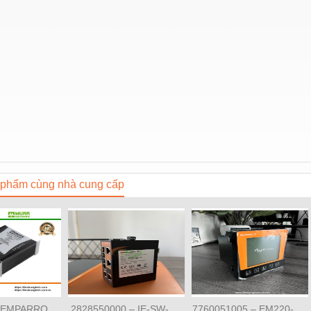
phẩm cùng nhà cung cấp
 EMPARRO
2828550000 – IE-SW-
7760051005 – EM220-