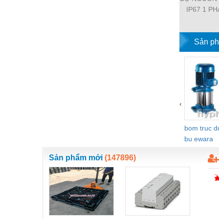
Thiết bị làm sạch
IP67 1 PH
11112-19
Thiết bị sơn - Sơn
EMPARR
Thiết bị nhà bếp
POWER SU
Sản ph
PHA
Thiết bị nhiệt
Thiêt bị PCCC
Thiết bị truyền động
‹
Thiết bị văn phòng
Thiết bị viễn thông
bom truc 
bu ewara
Thủy lực-Thiết bị
Sản phẩm mới
(147896)
Thủy sản - Trang thiết bị
Tự động hoá
Van - Co các loại
Vật liệu mài mòn