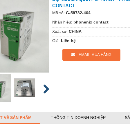
CONTACT
Mã số:
G-59732-464
Nhãn hiệu:
phonenix contact
Xuất xứ:
CHINA
Giá:
Liên hệ
EMAIL MUA HÀNG
ẾT VỀ SẢN PHẨM
THÔNG TIN DOANH NGHIỆP
SẢ