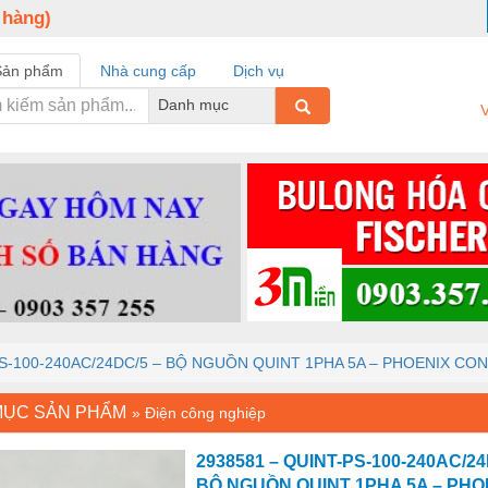
 hàng)
Sản phẩm
Nhà cung cấp
Dịch vụ
Danh mục
V
PS-100-240AC/24DC/5 – BỘ NGUỒN QUINT 1PHA 5A – PHOENIX CO
MỤC SẢN PHẨM
»
Điện công nghiệp
2938581 – QUINT-PS-100-240AC/24
BỘ NGUỒN QUINT 1PHA 5A – PHO