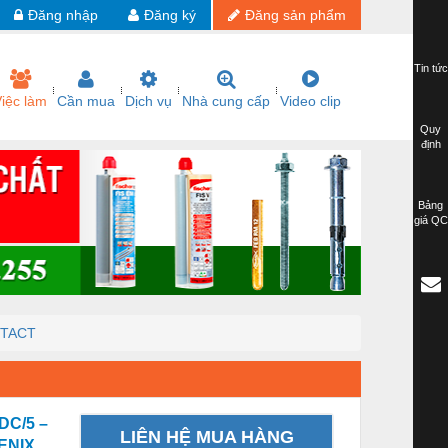
Đăng nhập
Đăng ký
Đăng sản phẩm
Tin tức
iệc làm
Cần mua
Dịch vụ
Nhà cung cấp
Video clip
Quy
định
Bảng
giá QC
NTACT
DC/5 –
LIÊN HỆ MUA HÀNG
ENIX