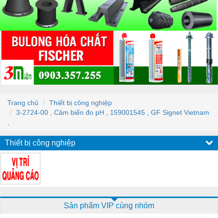
Trang chủ
Thiết bị công nghiệp
3-2724-00 , Cảm biến đo pH , 159001545 , GF Signet Vietnam
,
Thiết bị công nghiệp
Sản phẩm VIP cùng nhóm