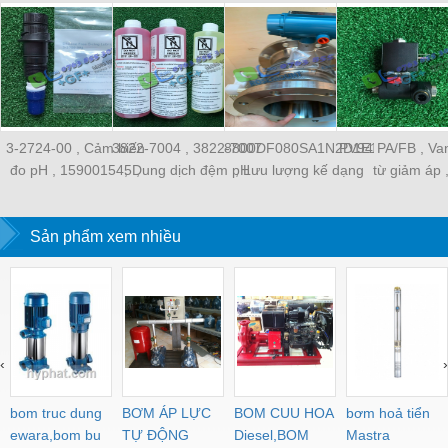
3-2724-00 , Cảm biến
3822-7004 , 3822-7007
8800DF080SA1N2D1E1M5T1Q4
PV94 PA/FB , Van
đo pH , 159001545 ,
, Dung dịch đệm pH
, Lưu lượng kế dạng
từ giảm áp 
GF Signet Vietnam ,
lỏng , GF Signet
xoáy, Rosemount
199190513 , GF 
Vietnam ,
Vietnam ,
Vietnam ,
Sản phẩm xem nhiều
‹
›
bom truc dung
BƠM ÁP LỰC
BOM CUU HOA
bơm hoả tiển
ewara,bom bu
TỰ ĐỘNG
Diesel,BOM
Mastra