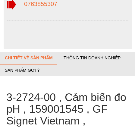
0763855307
CHI TIẾT VỀ SẢN PHẨM
THÔNG TIN DOANH NGHIỆP
SẢN PHẨM GỢI Ý
3-2724-00 , Cảm biến đo
pH , 159001545 , GF
Signet Vietnam ,