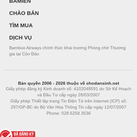
BAMIEN
CHÀO BÁN
TÌM MUA
DỊCH VỤ
Bamboo Airways chính thức khai trương Phòng chờ Thương
gia tại Côn Đảo
Bản quyền 2006 - 2026 thuộc về chodansinh.net
Giấy phép đăng ký Kinh doanh số: 4102048591 do Sở Kế Hoạch
và Đầu Tư cấp ngày 28/03/2007
Giấy phép Thiết lập trang Tin Điện Tử trên Internet (ICP) số:
297/GP-BC do Bộ Văn Hóa Thông Tin cấp ngày 12/07/2007
Phone: 028.6258.3536
Phòng trọ
|
https://bdsgroup.vn
https://kqxs123.com