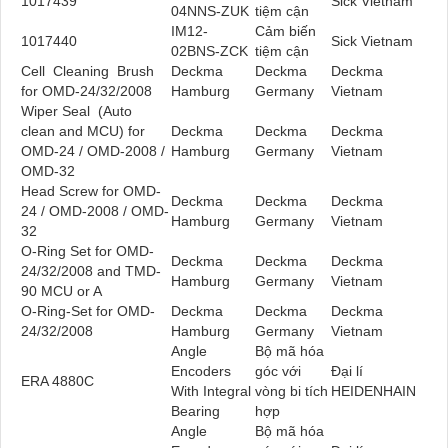
1017439
Sick Vietnam
04NNS-ZUK
tiệm cận
IM12-
Cảm biến
1017440
Sick Vietnam
02BNS-ZCK
tiệm cận
Cell Cleaning Brush
Deckma
Deckma
Deckma
for OMD-24/32/2008
Hamburg
Germany
Vietnam
Wiper Seal (Auto
clean and MCU) for
Deckma
Deckma
Deckma
OMD-24 / OMD-2008 /
Hamburg
Germany
Vietnam
OMD-32
Head Screw for OMD-
Deckma
Deckma
Deckma
24 / OMD-2008 / OMD-
Hamburg
Germany
Vietnam
32
O-Ring Set for OMD-
Deckma
Deckma
Deckma
24/32/2008 and TMD-
Hamburg
Germany
Vietnam
90 MCU or A
O-Ring-Set for OMD-
Deckma
Deckma
Deckma
24/32/2008
Hamburg
Germany
Vietnam
Angle
Bộ mã hóa
Encoders
góc với
Đại lí
ERA 4880C
With Integral
vòng bi tích
HEIDENHAIN
Bearing
hợp
Angle
Bộ mã hóa