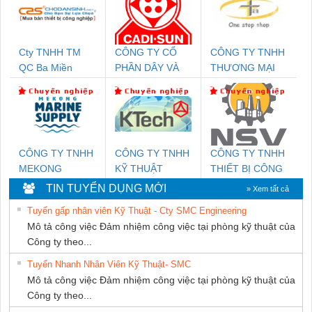
Cty TNHH TM
CÔNG TY CỔ
CÔNG TY TNHH
QC Ba Miền
PHẦN DÂY VÀ
THƯƠNG MẠI
CÁP ĐIỆN
THIÊN ÂN VIỆT
THƯỢNG ĐÌNH
NAM
CÔNG TY TNHH
CÔNG TY TNHH
CÔNG TY TNHH
MEKONG
KỸ THUẬT
THIẾT BỊ CÔNG
MARINE SUPPLY
KTECH VIỆT
NGHIỆP NIHON
TIN TUYỂN DỤNG MỚI
» Xem tất cả
NAM
SETSUBI VIỆT
Tuyển gấp nhân viên Kỹ Thuật - Cty SMC Engineering
NAM
Mô tả công việc Đảm nhiệm công việc tại phòng kỹ thuật của
Công ty theo...
Tuyển Nhanh Nhân Viên Kỹ Thuật- SMC
Mô tả công việc Đảm nhiệm công việc tại phòng kỹ thuật của
Công ty theo...