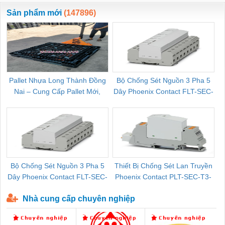
ewara
CHUA CHAY
Sản phẩm mới
(147896)
Pallet Nhựa Long Thành Đồng
Bộ Chống Sét Nguồn 3 Pha 5
Nai – Cung Cấp Pallet Mới,
Dây Phoenix Contact FLT-SEC-
C
Pallet Cũ Giá Tốt
P-T1-3S-264/50-FM - 2909589
Bộ Chống Sét Nguồn 3 Pha 5
Thiết Bị Chống Sét Lan Truyền
B
Dây Phoenix Contact FLT-SEC-
Phoenix Contact PLT-SEC-T3-
P-T1-3S-440/35-FM - 2908264
230-FM-PT - 2907928
Nhà cung cấp chuyên nghiệp