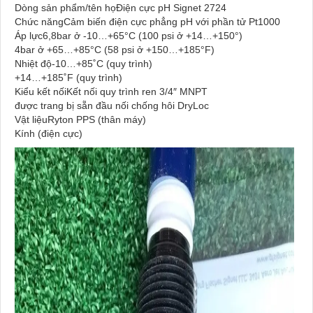
Dòng sản phẩm/tên họĐiện cực pH Signet 2724
Chức năngCảm biến điện cực phẳng pH với phần tử Pt1000
Áp lực6,8bar ở -10…+65°C (100 psi ở +14…+150°)
4bar ở +65…+85°C (58 psi ở +150…+185°F)
Nhiệt độ-10…+85˚C (quy trình)
+14…+185˚F (quy trình)
Kiểu kết nốiKết nối quy trình ren 3/4″ MNPT
được trang bị sẵn đầu nối chống hôi DryLoc
Vật liệuRyton PPS (thân máy)
Kính (điện cực)