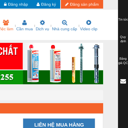
Đăng nhập
Đăng ký
Đăng sản phẩm
Tin tức
iệc làm
Cần mua
Dịch vụ
Nhà cung cấp
Video clip
Quy
định
Bảng
giá QC
LIÊN HỆ MUA HÀNG