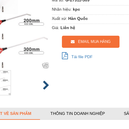
Nhãn hiệu:
kpc
Xuất xứ:
Hàn Quốc
Giá:
Liên hệ
EMAIL MUA HÀNG
Tải file PDF
ẾT VỀ SẢN PHẨM
THÔNG TIN DOANH NGHIỆP
SẢ