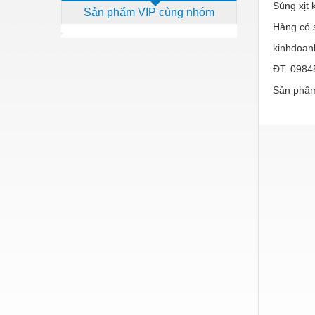
Súng xịt
Sản phẩm VIP cùng nhóm
Dịch vụ - Thi công
Hàng có 
Điện công nghiệp
kinhdoan
Điện gia dụng
ĐT: 0984
Sản phẩm
Điện Lạnh
Đóng tàu Thiết bị
Đúc chính xác Thiết bị
Dụng cụ cầm tay
Dụng cụ cắt gọt
Dụng cụ điện
Dụng cụ đo
Gỗ - Trang thiết bị
Hàn cắt - Thiết bị