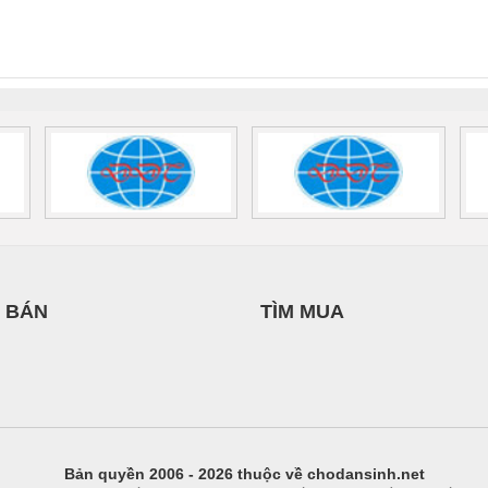
nix Contact
QUINT-HP-
2981059 – PSR-
TRAN
NAM
INT-HP-
BAT/PB/48DC/7.0AH/PT
SCP-
1K5 H
0AC/2.5KVA/PT
- 1133819
24UC/ESL4/3X1/1X2/B
 1136815
 BÁN
TÌM MUA
Bản quyền 2006 - 2026 thuộc về chodansinh.net