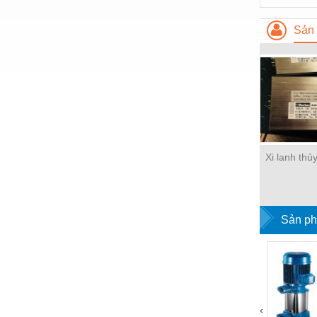
Hóa chất-Trang thiết bị
Kệ công nghiệp
Sản 
Khí nén - Thiết bị
Khuôn mẫu - Phụ tùng
Lọc công nghiệp
Máy công cụ - Phụ tùng
Mỏ - Trang thiết bị
Xi lanh thủ
Mô tơ - Hộp số
Môi trường - Thiết bị
Sản ph
Nâng hạ - Trang thiết bị
Nội - Ngoại thất - văn phòng
Nồi hơi - Trang thiết bị
Nông nghiệp - Thiết bị
‹