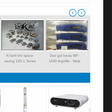
‹
›
Xi lanh khí space-
Dao gọt bavia WF-
Xi lanh kh
saving 10S-1 Series
1540 Argofile - Nhật
saving 10S-
Bản
›