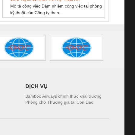
SCLINIC 16I+
BKE 1K5.4
Sola
Mô tả công việc Đảm nhiệm công việc tại phòng
 (2502520000)
(7791400879)2. Giá
TRAN
kỹ thuật của Công ty theo...
1K5.4
DỊCH VỤ
Bamboo Airways chính thức khai trương
Phòng chờ Thương gia tại Côn Đảo