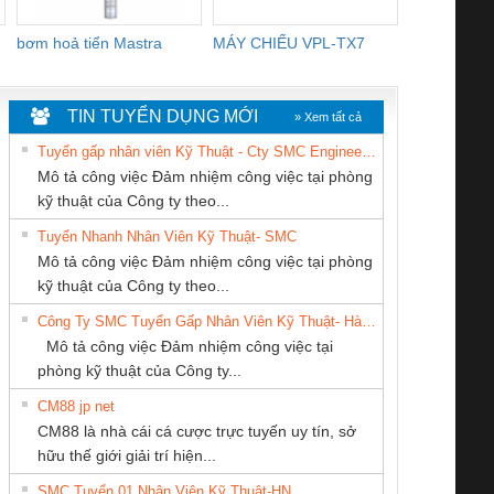
bơm hoả tiển Mastra
MÁY CHIẾU VPL-TX7
BOM DINH
WHITE
TIN TUYỂN DỤNG MỚI
» Xem tất cả
Tuyển gấp nhân viên Kỹ Thuật - Cty SMC Engineering
Mô tả công việc Đảm nhiệm công việc tại phòng
kỹ thuật của Công ty theo...
Tuyển Nhanh Nhân Viên Kỹ Thuật- SMC
Công Ty TNHH
CÔNG TY TNHH
Tan Dong Cang
 Le An Toàn
Bộ giám sát chuỗi
Bộ giám sát dòng
Bộ ng
Mô tả công việc Đảm nhiệm công việc tại phòng
hiết Bị Điện Nam
KINH DOANH
company LTD
enix Contact
tấm pin
điện chuỗi
ray W
kỹ thuật của Công ty theo...
Quốc Thịnh
DỊCH VỤ XNK
6960 – PSR-
TRANSCLINIC 16I+
TRANSCLINIC 16I+
BAS 
Công Ty SMC Tuyển Gấp Nhân Viên Kỹ Thuật- Hà Nội
PHƯƠNG NAM
SCP-
1K5 L (2433950000)
(2008130000)
(28
Mô tả công việc Đảm nhiệm công việc tại
/FSP/2X1/1X2
phòng kỹ thuật của Công ty...
CM88 jp net
CÔNG TY CP TỰ
CÔNG TY CỔ
CÔNG TY TNHH
CM88 là nhà cái cá cược trực tuyến uy tín, sở
ĐỘNG TIẾN
PHẦN TỰ ĐỘNG
KỸ THUẬT KTECH
iám sát chuỗi
Bộ chỉnh lưu nguồn
Nẹp nhôm chống
Bộ c
hữu thế giới giải trí hiện...
HƯNG
TIẾN HƯNG
VIỆT NAM
tấm pin
điện TRANSCLINIC
trơn Đà Nẵng
giám 
SMC Tuyển 01 Nhân Viên Kỹ Thuật-HN