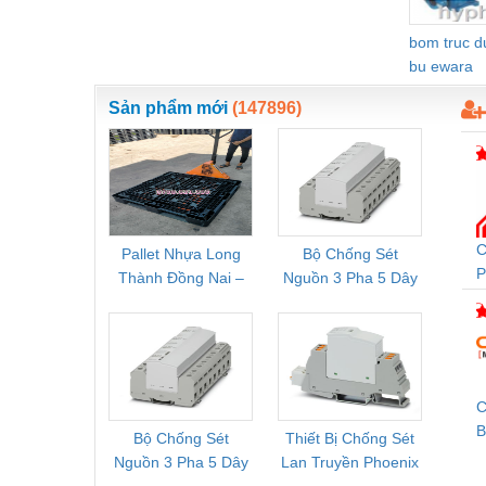
Nước-Vật tư thiết bị
bom truc 
Phốt cơ khí
bu ewara
Sắt, thép, inox các loại
Sản phẩm mới
(147896)
Thí nghiệm-Trang thiết bị
Thiết bị chiếu sáng
Thiết bị chống sét
C
Pallet Nhựa Long
Bộ Chống Sét
Rơ Le 
Thiết bị an ninh
P
Thành Đồng Nai –
Nguồn 3 Pha 5 Dây
Phoe
C
Thiết bị công nghiệp
Cung Cấp Pallet
Phoenix Contact
PSR-
Mới, Pallet Cũ Giá
FLT-SEC-P-T1-3S-
1NC-
Thiết bị công trình
Tốt
264/50-FM -
2
2909589
Thiết bị điện
C
Thiết bị giáo dục
B
Bộ Chống Sét
Thiết Bị Chống Sét
Bộ L
Thiết bị khác
Nguồn 3 Pha 5 Dây
Lan Truyền Phoenix
Công