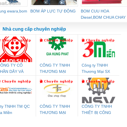
dung ewara,bom
BƠM ÁP LỰC TỰ ĐỘNG
BOM CUU HOA
Diesel,BOM CHUA CHAY
Nhà cung cấp chuyên nghiệp
ÔNG TY CỔ
CÔNG TY TNHH
Công ty TNHH
Đệm An Toàn
Rơ Le An Toàn
Bộ Lặp Tín Hiệu
Rơ
HẦN DÂY VÀ
THƯƠNG MẠI
Thương Mại SX
T
nix Contact
Phoenix Contact
PROFIBUS Phoenix
Pho
ÁP ĐIỆN
DỊCH VỤ KỸ
Ba Miền
PC20-1NO-
PSR-SCP-
Contact PSI-REP-
298
THƯỢNG ĐÌNH
THUẬT ĐIỆN CƠ
24DC-SP -
24UC/ESL4/3X1/1X2/B
PROFIBUS/12MB -
GIA HƯNG PHÁT
700578
- 2981059
2708863
24DC
ty TNHH TM QC
CÔNG TY TNHH
CÔNG TY TNHH
a Miền
THƯƠNG MẠI
THIẾT BỊ CÔNG
ưu Điện AC
Mô-đun Ắc Quy UPS
Rơ Le An Toàn
Bộ g
THIÊN ÂN VIỆT
NGHIỆP NIHON
 Suất Cao
Phoenix Contact
Phoenix Contact
NAM
SETSUBI VIỆT