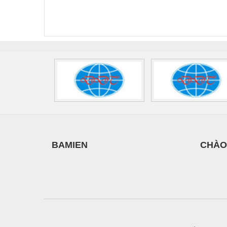
Phoenix Contact
Contact PLT-SEC-
Phoe
Thiết bị làm sạch
FLT-SEC-P-T1-3S-
T3-230-FM-PT -
QU
440/35-FM -
2907928
UPS/23
Thiết bị sơn - Sơn
2908264
-
Thiết bị nhà bếp
Thiết bị nhiệt
Thiêt bị PCCC
Thiết bị truyền động
Thiết bị văn phòng
Thiết bị viễn thông
BAMIEN
CHÀO
Thủy lực-Thiết bị
Thủy sản - Trang thiết bị
Tự động hoá
Van - Co các loại
Vật liệu mài mòn