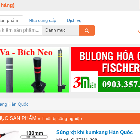
 hàng)
Sản phẩm
Nhà cung cấp
Dịch vụ
Danh mục
V
kang Hàn Quốc
MỤC SẢN PHẨM
»
Thiết bị công nghiệp
Súng xịt khí kumkang Hàn Quốc
Mã số:
G-27311-309