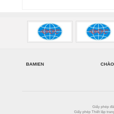
440/35-FM -
2907928
UPS/23
2908264
-
BAMIEN
CHÀO
Giấy phép đă
Giấy phép Thiết lập tra