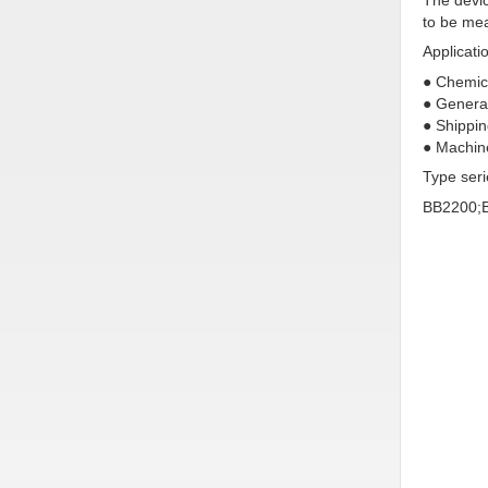
Hóa chất-Trang thiết bị
to be me
Kệ công nghiệp
Applicati
● Chemica
Khí nén - Thiết bị
● Genera
Khuôn mẫu - Phụ tùng
● Shippi
● Machine
Lọc công nghiệp
Type seri
Máy công cụ - Phụ tùng
BB2200;
Mỏ - Trang thiết bị
Mô tơ - Hộp số
Môi trường - Thiết bị
Nâng hạ - Trang thiết bị
Nội - Ngoại thất - văn phòng
Nồi hơi - Trang thiết bị
Nông nghiệp - Thiết bị