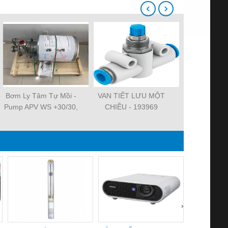
‹
›
Bơm Ly Tâm Tự Mồi -
VAN TIẾT LƯU MỘT
Mô tơ giảm t
Pump APV WS +30/30,
CHIỀU - 193969
Antriebstec
SPX - Việt Á
& Co.
›