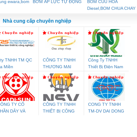
dung ewara,bom
BƠM ÁP LỰC TỰ ĐỘNG
BOM CUU HOA
Diesel,BOM CHUA CHAY
Nhà cung cấp chuyên nghiệp
ty TNHH TM QC
CÔNG TY TNHH
Công Ty TNHH
Đệm An Toàn
Rơ Le An Toàn
Bộ Lặp Tín Hiệu
Rơ
a Miền
THƯƠNG MẠI
Thiết Bị Điện Nam
nix Contact
Phoenix Contact
PROFIBUS Phoenix
Pho
THIÊN ÂN VIỆT
Quốc Thịnh
PC20-1NO-
PSR-SCP-
Contact PSI-REP-
298
NAM
24DC-SP -
24UC/ESL4/3X1/1X2/B
PROFIBUS/12MB -
700578
- 2981059
2708863
24DC
ÔNG TY CỔ
CÔNG TY TNHH
CONG TY TNHH
HẦN DÂY VÀ
THIẾT BỊ CÔNG
TM-DV DAI DONG
ưu Điện AC
Mô-đun Ắc Quy UPS
Rơ Le An Toàn
Bộ g
ÁP ĐIỆN
NGHIỆP NIHON
THANH
 Suất Cao
Phoenix Contact
Phoenix Contact
THƯỢNG ĐÌNH
SETSUBI VIỆT
nix Contact
QUINT-HP-
2981059 – PSR-
TRAN
NAM
INT-HP-
BAT/PB/48DC/7.0AH/PT
SCP-
1K5 H