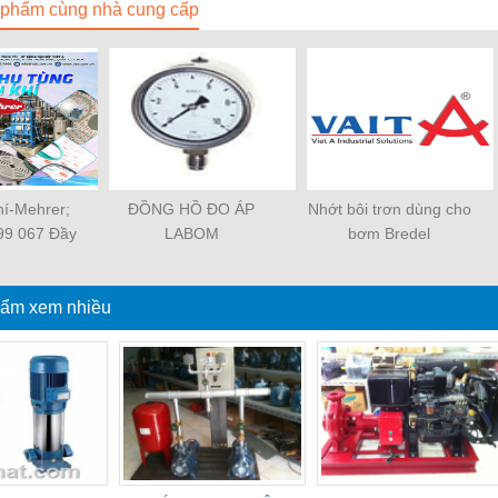
phẩm cùng nhà cung cấp
í-Mehrer;
ĐỒNG HỒ ĐO ÁP
Nhớt bôi trơn dùng cho
999 067 Đầy
LABOM
bơm Bredel
Đáp ứng mọi
cầu
ẩm xem nhiều