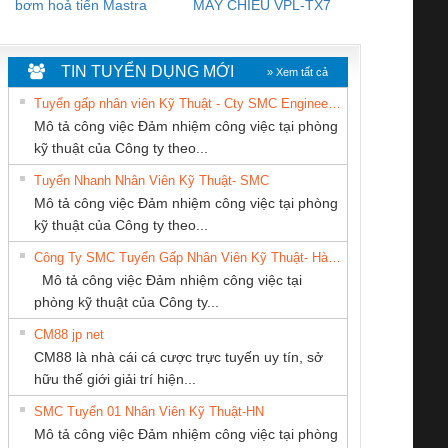
bơm hoả tiển Mastra
MÁY CHIẾU VPL-TX7
BOM DINH
WHITE
TIN TUYỂN DỤNG MỚI
» Xem tất cả
Tuyển gấp nhân viên Kỹ Thuật - Cty SMC Engineering
Mô tả công việc Đảm nhiệm công việc tại phòng
kỹ thuật của Công ty theo...
Tuyển Nhanh Nhân Viên Kỹ Thuật- SMC
CÔNG TY CỔ
CÔNG TY TNHH
CÔNG TY TNHH
 Le An Toàn
Bộ giám sát chuỗi
Bộ giám sát dòng
Bộ ng
Mô tả công việc Đảm nhiệm công việc tại phòng
PHẦN TỰ ĐỘNG
THƯƠNG MẠI
KỸ THUẬT KTECH
enix Contact
tấm pin
điện chuỗi
ray W
kỹ thuật của Công ty theo...
TIẾN HƯNG
DỊCH VỤ KỸ
VIỆT NAM
6960 – PSR-
TRANSCLINIC 16I+
TRANSCLINIC 16I+
BAS 
Công Ty SMC Tuyển Gấp Nhân Viên Kỹ Thuật- Hà Nội
THUẬT ĐIỆN CƠ
SCP-
1K5 L (2433950000)
(2008130000)
(28
Mô tả công việc Đảm nhiệm công việc tại
GIA HƯNG PHÁT
/FSP/2X1/1X2
phòng kỹ thuật của Công ty...
CM88 jp net
CÔNG TY TNHH
Công ty TNHH
Tan Dong Cang
CM88 là nhà cái cá cược trực tuyến uy tín, sở
MEKONG MARINE
Thương Mại SX
company LTD
iám sát chuỗi
Bộ chỉnh lưu nguồn
Nẹp nhôm chống
Bộ c
hữu thế giới giải trí hiện...
SUPPLY
Ba Miền
tấm pin
điện TRANSCLINIC
trơn Đà Nẵng
giám 
SMC Tuyển 01 Nhân Viên Kỹ Thuật-HN
SCLINIC 16I+
BKE 1K5.4
Sola
Mô tả công việc Đảm nhiệm công việc tại phòng
 (2502520000)
(7791400879)2. Giá
TRAN