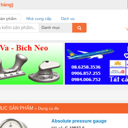
 hàng)
Sản phẩm
Nhà cung cấp
Dịch vụ
Danh mục
V
MỤC SẢN PHẨM
»
Dụng cụ đo
Absolute pressure gauge
Mã số:
G-10537-6