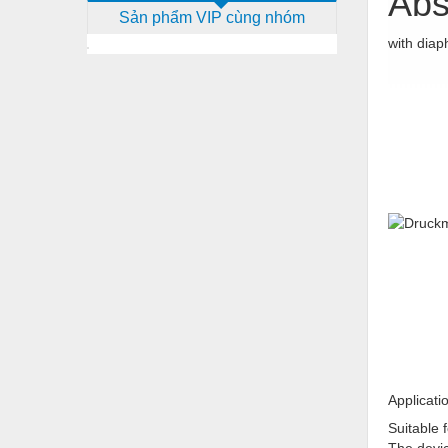
Abs
Sản phẩm VIP cùng nhóm
Dịch vụ - Thi công
with diap
Điện công nghiệp
Điện gia dụng
Điện Lạnh
Đóng tàu Thiết bị
Đúc chính xác Thiết bị
Dụng cụ cầm tay
Dụng cụ cắt gọt
Dụng cụ điện
Dụng cụ đo
Gỗ - Trang thiết bị
Applicati
Hàn cắt - Thiết bị
Suitable 
The devic