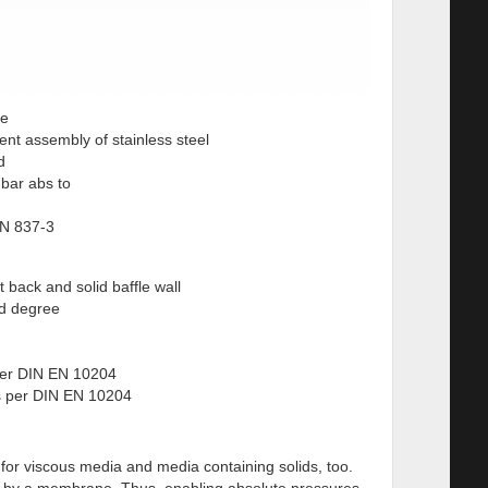
ce
nt assembly of stainless steel
d
bar abs to
EN 837-3
 back and solid baffle wall
and degree
s per DIN EN 10204
 as per DIN EN 10204
for viscous media and media containing solids, too.
ss by a membrane. Thus, enabling absolute pressures