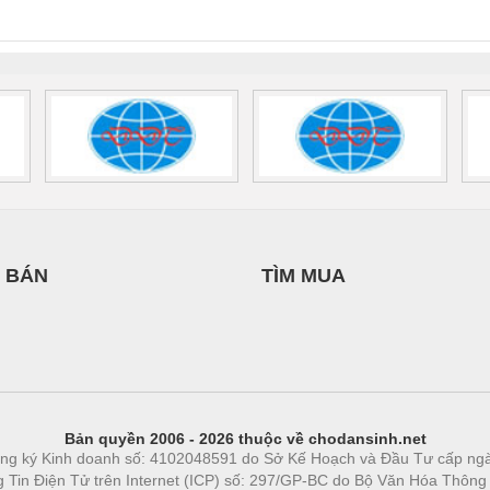
0AC/2.5KVA/PT
- 1133819
24UC/ESL4/3X1/1X2/B
 1136815
 BÁN
TÌM MUA
Bản quyền 2006 - 2026 thuộc về chodansinh.net
ng ký Kinh doanh số: 4102048591 do Sở Kế Hoạch và Đầu Tư cấp ng
ng Tin Điện Tử trên Internet (ICP) số: 297/GP-BC do Bộ Văn Hóa Thông