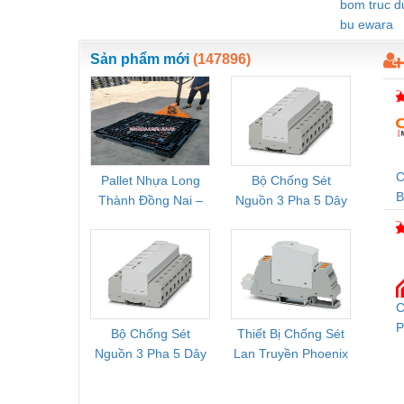
bom truc 
bu ewara
Vật liệu xây dựng
Vòng bi - Bạc đạn
Sản phẩm mới
(147896)
Xe hơi - Phụ tùng
Xe máy - Phụ tùng
Xe tải - phụ tùng
C
Pallet Nhựa Long
Bộ Chống Sét
Rơ Le 
Y khoa - Trang thiết bị
B
Thành Đồng Nai –
Nguồn 3 Pha 5 Dây
Phoe
Cung Cấp Pallet
Phoenix Contact
PSR-
Mới, Pallet Cũ Giá
FLT-SEC-P-T1-3S-
1NC-
Tốt
264/50-FM -
2
2909589
C
P
Bộ Chống Sét
Thiết Bị Chống Sét
Bộ L
C
Nguồn 3 Pha 5 Dây
Lan Truyền Phoenix
Công
Phoenix Contact
Contact PLT-SEC-
Phoe
FLT-SEC-P-T1-3S-
T3-230-FM-PT -
QU