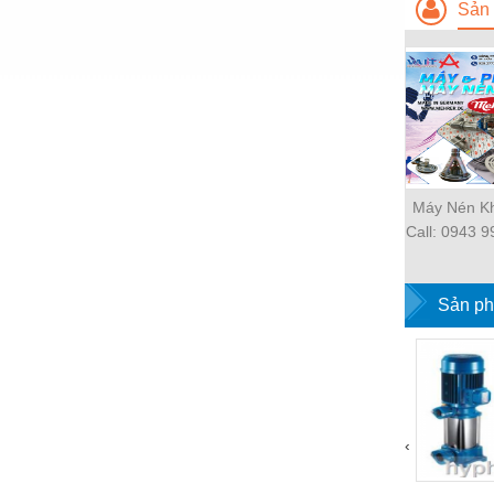
Sản 
Thiết bị làm sạch
Thiết bị sơn - Sơn
Thiết bị nhà bếp
Thiết bị nhiệt
Thiêt bị PCCC
Máy Nén Kh
Thiết bị truyền động
Call: 0943 
Thiết bị văn phòng
đủ thiết bị/
nhu 
Thiết bị viễn thông
Sản ph
Thủy lực-Thiết bị
Thủy sản - Trang thiết bị
Tự động hoá
‹
Van - Co các loại
Vật liệu mài mòn