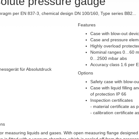
olute pressure gauge
hragm per EN 837-3, chemical design DN 100/160, Type series BB2...
Features
Case with blow-out devi
Case and pressure eleme
Highly overload protecte
Nominal ranges 0…60 m
0…2500 mbar abs
Accuracy class 1.6 per 
Options
Safety case with blow-out
Case with liquid filling 
of protection IP 66
Inspection certificates
- material certificate a
- calibration certificate
ons
for measuring liquids and gases. With open measuring flange designed 
e is fitted with a vaccum chamber, which is sealed off from the proce