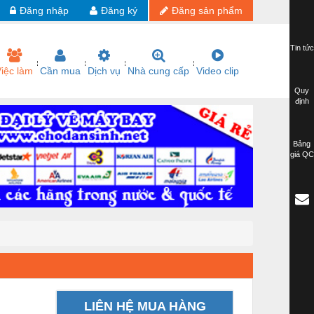
Đăng nhập
Đăng ký
Đăng sản phẩm
Tin tức
iệc làm
Cần mua
Dịch vụ
Nhà cung cấp
Video clip
Quy
định
Bảng
giá QC
LIÊN HỆ MUA HÀNG