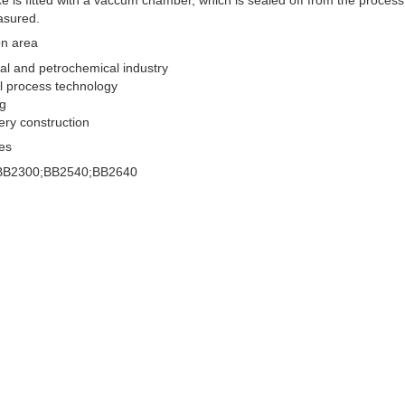
asured.
on area
l and petrochemical industry
l process technology
ng
ry construction
es
BB2300;BB2540;BB2640