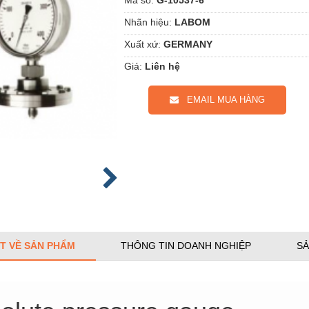
Nhãn hiệu:
LABOM
Xuất xứ:
GERMANY
Giá:
Liên hệ
EMAIL MUA HÀNG
ẾT VỀ SẢN PHẨM
THÔNG TIN DOANH NGHIỆP
SẢ