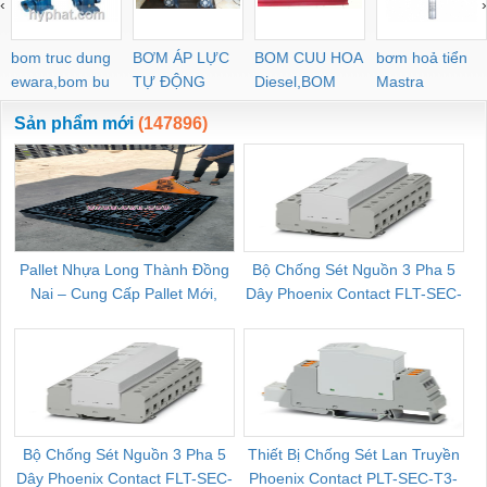
‹
›
bom truc dung
BƠM ÁP LỰC
BOM CUU HOA
bơm hoả tiển
ewara,bom bu
TỰ ĐỘNG
Diesel,BOM
Mastra
ewara
CHUA CHAY
Sản phẩm mới
(147896)
Pallet Nhựa Long Thành Đồng
Bộ Chống Sét Nguồn 3 Pha 5
Nai – Cung Cấp Pallet Mới,
Dây Phoenix Contact FLT-SEC-
C
Pallet Cũ Giá Tốt
P-T1-3S-264/50-FM - 2909589
Bộ Chống Sét Nguồn 3 Pha 5
Thiết Bị Chống Sét Lan Truyền
B
Dây Phoenix Contact FLT-SEC-
Phoenix Contact PLT-SEC-T3-