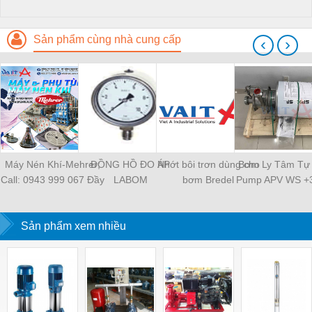
Sản phẩm cùng nhà cung cấp
‹
›
Máy Nén Khí-Mehrer;
ĐỒNG HỒ ĐO ÁP
Nhớt bôi trơn dùng cho
Bơm Ly Tâm Tự 
Call: 0943 999 067 Đầy
LABOM
bơm Bredel
Pump APV WS +3
đủ thiết bị/Đáp ứng mọi
SPX - Việt 
nhu cầu
Sản phẩm xem nhiều