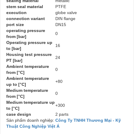
sealing material
metallic
stem seal material
PTFE
execution
globe valve
connection variant
DIN flange
port size
DN15
operating pressure
0
from [bar]
Operating pressure up
16
to [bar]
Housing test pressure
24
PT [bar]
Ambient temperature
0
from [°C]
Ambient temperature
+80
up to [°C]
Medium temperature
0
from [°C]
Medium temperature up
+300
to [°C]
case design
2 parts
Sản phẩm doanh nghiệp:
Công Ty TNHH Thương Mại - Kỹ
Thuật Công Nghiệp Việt Á