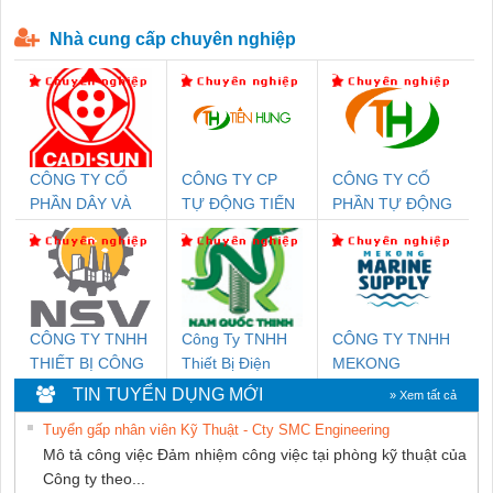
P-T1-3S-440/35-FM - 2908264
230-FM-PT - 2907928
Nhà cung cấp chuyên nghiệp
CÔNG TY CỔ
CÔNG TY CP
CÔNG TY CỔ
PHẦN DÂY VÀ
TỰ ĐỘNG TIẾN
PHẦN TỰ ĐỘNG
CÁP ĐIỆN
HƯNG
TIẾN HƯNG
THƯỢNG ĐÌNH
CÔNG TY TNHH
Công Ty TNHH
CÔNG TY TNHH
THIẾT BỊ CÔNG
Thiết Bị Điện
MEKONG
NGHIỆP NIHON
Nam Quốc Thịnh
MARINE
TIN TUYỂN DỤNG MỚI
» Xem tất cả
SETSUBI VIỆT
SUPPLY
Tuyển gấp nhân viên Kỹ Thuật - Cty SMC Engineering
NAM
Mô tả công việc Đảm nhiệm công việc tại phòng kỹ thuật của
Công ty theo...