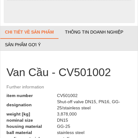
CHI TIẾT VỀ SẢN PHẨM
THÔNG TIN DOANH NGHIỆP
SẢN PHẨM GỢI Ý
Van Cầu - CV501002
Further information
item number
CV501002
Shut-off valve DN15, PN16, GG-
designation
25/stainless steel
weight [kg]
3,878,000
nominal size
DN15
housing material
GG-25
ball material
stainless steel