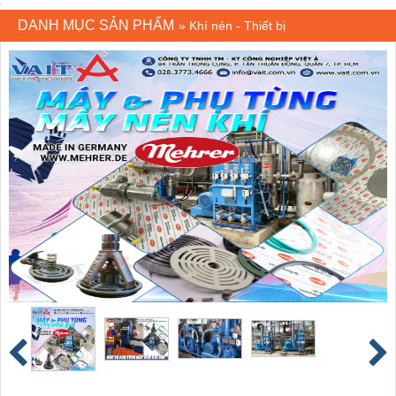
DANH MỤC SẢN PHẨM
»
Khí nén - Thiết bị