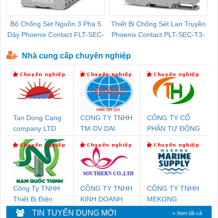
Bộ Chống Sét Nguồn 3 Pha 5
Thiết Bị Chống Sét Lan Truyền
B
Dây Phoenix Contact FLT-SEC-
Phoenix Contact PLT-SEC-T3-
P-T1-3S-440/35-FM - 2908264
230-FM-PT - 2907928
Nhà cung cấp chuyên nghiệp
Tan Dong Cang
CONG TY TNHH
CÔNG TY CỔ
company LTD
TM-DV DAI
PHẦN TỰ ĐỘNG
DONG THANH
TIẾN HƯNG
Công Ty TNHH
CÔNG TY TNHH
CÔNG TY TNHH
Thiết Bị Điện
KINH DOANH
MEKONG
Nam Quốc Thịnh
DỊCH VỤ XNK
MARINE
TIN TUYỂN DỤNG MỚI
» Xem tất cả