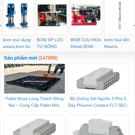
‹
›
bom truc dung
BƠM ÁP LỰC
BOM CUU HOA
bơm hoả tiển
ewara,bom bu
TỰ ĐỘNG
Diesel,BOM
Mastra
ewara
CHUA CHAY
Sản phẩm mới
(147896)
Pallet Nhựa Long Thành Đồng
Bộ Chống Sét Nguồn 3 Pha 5
Nai – Cung Cấp Pallet Mới,
Dây Phoenix Contact FLT-SEC-
C
Pallet Cũ Giá Tốt
P-T1-3S-264/50-FM - 2909589