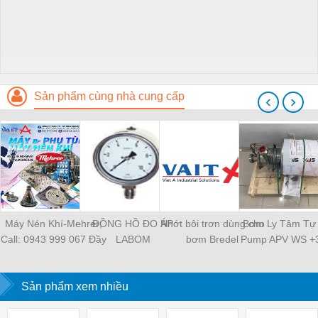
Sản phẩm cùng nhà cung cấp
‹
›
Máy Nén Khí-Mehrer;
ĐỒNG HỒ ĐO ÁP
Nhớt bôi trơn dùng cho
Bơm Ly Tâm Tự 
Call: 0943 999 067 Đầy
LABOM
bơm Bredel
Pump APV WS +3
đủ thiết bị/Đáp ứng mọi
SPX - Việt 
nhu cầu
Sản phẩm xem nhiều