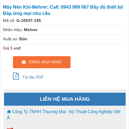
Máy Nén Khí-Mehrer; Call: 0943 999 067 Đầy đủ thiết bị/
Đáp ứng mọi nhu cầu
Mã số:
G-10537-145
Nhãn hiệu:
Mehrer
Xuất xứ:
Đức
Giá:
1
vnđ
EMAIL MUA HÀNG
Tải file PDF
LIÊN HỆ MUA HÀNG
Công Ty TNHH Thương Mại - Kỹ Thuật Công Nghiệp Việt
Á