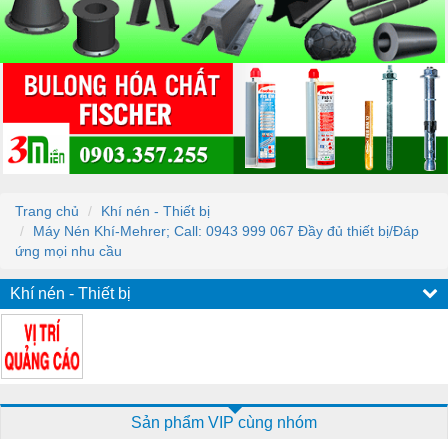
Trang chủ
Khí nén - Thiết bị
Máy Nén Khí-Mehrer; Call: 0943 999 067 Đầy đủ thiết bị/Đáp
ứng mọi nhu cầu
Khí nén - Thiết bị
Sản phẩm VIP cùng nhóm