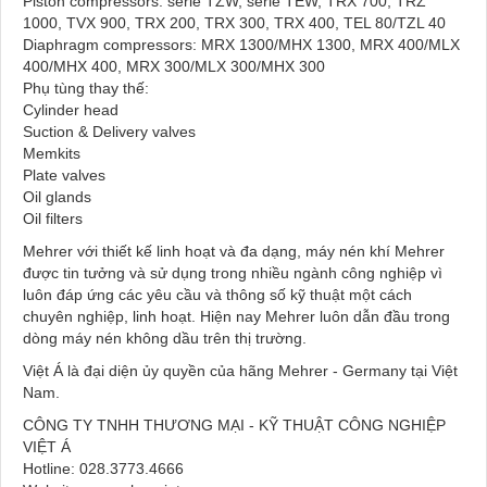
Piston compressors: serie TZW, serie TEW, TRX 700, TRZ
1000, TVX 900, TRX 200, TRX 300, TRX 400, TEL 80/TZL 40
Diaphragm compressors: MRX 1300/MHX 1300, MRX 400/MLX
400/MHX 400, MRX 300/MLX 300/MHX 300
Phụ tùng thay thế:
Cylinder head
Suction & Delivery valves
Memkits
Plate valves
Oil glands
Oil filters
Mehrer với thiết kế linh hoạt và đa dạng, máy nén khí Mehrer
được tin tưởng và sử dụng trong nhiều ngành công nghiệp vì
luôn đáp ứng các yêu cầu và thông số kỹ thuật một cách
chuyên nghiệp, linh hoạt. Hiện nay Mehrer luôn dẫn đầu trong
dòng máy nén không dầu trên thị trường.
Việt Á là đại diện ủy quyền của hãng Mehrer - Germany tại Việt
Nam.
CÔNG TY TNHH THƯƠNG MẠI - KỸ THUẬT CÔNG NGHIỆP
VIỆT Á
Hotline: 028.3773.4666