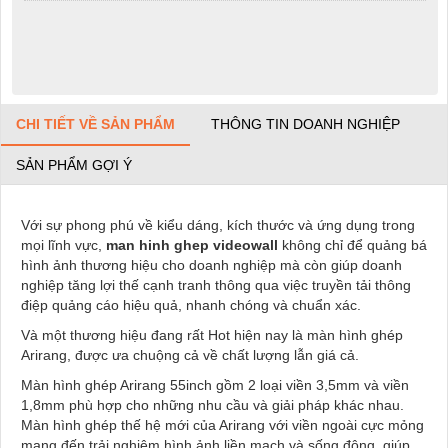
CHI TIẾT VỀ SẢN PHẨM
THÔNG TIN DOANH NGHIỆP
SẢN PHẨM GỢI Ý
Với sự phong phú về kiểu dáng, kích thước và ứng dụng trong
mọi lĩnh vực,
man hinh ghep videowall
không chỉ để quảng bá
hình ảnh thương hiệu cho doanh nghiệp mà còn giúp doanh
nghiệp tăng lợi thế cạnh tranh thông qua việc truyền tải thông
điệp quảng cáo hiệu quả, nhanh chóng và chuẩn xác.
Và một thương hiệu đang rất Hot hiện nay là màn hình ghép
Arirang, được ưa chuộng cả về chất lượng lẫn giá cả.
Màn hình ghép Arirang 55inch gồm 2 loại viền 3,5mm và viền
1,8mm phù hợp cho những nhu cầu và giải pháp khác nhau.
Màn hình ghép thế hệ mới của Arirang với viền ngoài cực mỏng
mang đến trải nghiệm hình ảnh liền mạch và sống động, giúp