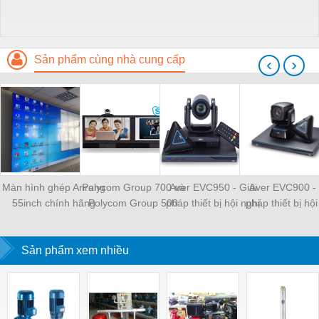
Sản phẩm cùng nhà cung cấp
‹
›
Màn hình ghép Arirang
Polycom Group 700 và
Aver EVC950 - Giải
Aver EVC900 - 
55inch chính hãng
Polycom Group 500
pháp thiết bị hội nghị
pháp thiết bị hội
truyền hình hiệu quả
truyền hình hiệ
Sản phẩm xem nhiều