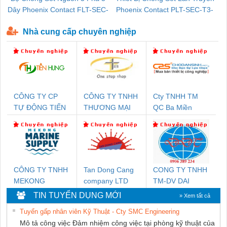
Dây Phoenix Contact FLT-SEC-
Phoenix Contact PLT-SEC-T3-
P-T1-3S-440/35-FM - 2908264
230-FM-PT - 2907928
Nhà cung cấp chuyên nghiệp
CÔNG TY CP
CÔNG TY TNHH
Cty TNHH TM
TỰ ĐỘNG TIẾN
THƯƠNG MẠI
QC Ba Miền
HƯNG
THIÊN ÂN VIỆT
NAM
CÔNG TY TNHH
Tan Dong Cang
CONG TY TNHH
MEKONG
company LTD
TM-DV DAI
MARINE SUPPLY
DONG THANH
TIN TUYỂN DỤNG MỚI
» Xem tất cả
Tuyển gấp nhân viên Kỹ Thuật - Cty SMC Engineering
Mô tả công việc Đảm nhiệm công việc tại phòng kỹ thuật của