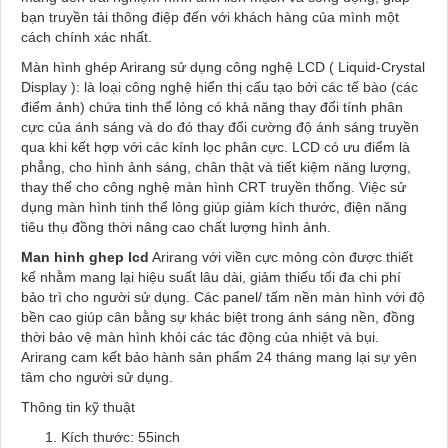
bạn truyền tải thông điệp đến với khách hàng của mình một
cách chính xác nhất.
Màn hình ghép Arirang sử dụng công nghệ LCD ( Liquid-Crystal
Display ): là loại công nghệ hiển thị cấu tạo bởi các tế bào (các
điểm ảnh) chứa tinh thể lỏng có khả năng thay đổi tính phân
cực của ánh sáng và do đó thay đổi cường độ ánh sáng truyền
qua khi kết hợp với các kính lọc phân cực. LCD có ưu điểm là
phẳng, cho hình ảnh sáng, chân thật và tiết kiệm năng lượng,
thay thế cho công nghệ màn hình CRT truyền thống. Việc sử
dụng màn hình tinh thể lỏng giúp giảm kích thước, điện năng
tiêu thụ đồng thời nâng cao chất lượng hình ảnh.
Man hinh ghep lcd
Arirang với viền cực mỏng còn được thiết
kế nhằm mang lại hiệu suất lâu dài, giảm thiếu tối đa chi phí
bảo trì cho người sử dụng. Các panel/ tấm nền màn hình với độ
bền cao giúp cân bằng sự khác biệt trong ánh sáng nền, đồng
thời bảo vệ màn hình khỏi các tác động của nhiệt và bụi.
Arirang cam kết bảo hành sản phẩm 24 tháng mang lại sự yên
tâm cho người sử dụng.
Thông tin kỹ thuật
Kích thước: 55inch