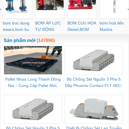
‹
›
bom truc dung
BƠM ÁP LỰC
BOM CUU HOA
bơm hoả tiển
ewara,bom bu
TỰ ĐỘNG
Diesel,BOM
Mastra
ewara
CHUA CHAY
Sản phẩm mới
(147896)
Pallet Nhựa Long Thành Đồng
Bộ Chống Sét Nguồn 3 Pha 5
Nai – Cung Cấp Pallet Mới,
Dây Phoenix Contact FLT-SEC-
C
Pallet Cũ Giá Tốt
P-T1-3S-264/50-FM - 2909589
Bộ Chống Sét Nguồn 3 Pha 5
Thiết Bị Chống Sét Lan Truyền
B