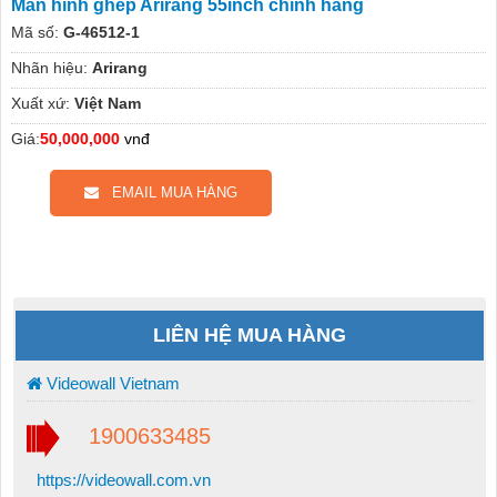
Màn hình ghép Arirang 55inch chính hãng
Mã số:
G-46512-1
Nhãn hiệu:
Arirang
Xuất xứ:
Việt Nam
Giá:
50,000,000
vnđ
EMAIL MUA HÀNG
LIÊN HỆ MUA HÀNG
Videowall Vietnam
1900633485
https://videowall.com.vn