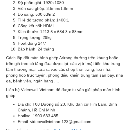
Độ phân giải: 1920x1080
Viền sau ghép: 3.5mm/1.8mm
Độ sáng: 500 cd/m2
Tỉ lệ độ tương phản: 1400:1
Cổng kết nối: HDMI
Kích thước: 1213.5 x 684.3 x 88mm
Trọng lượng: 29kg
Hoạt động 24/7
Bảo hành: 24 tháng
Cách lắp đặt màn hình ghép Arirang thường trên khung hoặc
trên giá treo có tăng đưa được tại các vị trí mặt tiền khu trung
tâm thương mại, cửa ra vào các shop thời trang, toà nhà,
phòng họp trực tuyến, phòng điều khiển trung tâm sân bay, nhà
ga, bệnh viện, ngân hàng ....
Liên hệ Videowall Vietnam để được tư vấn giải pháp màn hình
ghép:
Địa chỉ: T08 Đường số 20, Khu dân cư Him Lam, Bình
Chánh, Hồ Chí Minh
Hotline: 1900 633 485
Email: videowallvietnam123@gmail.com