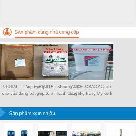
Sản phẩm cùng nhà cung cấp
PROSAF - Tăng trọng
AZOMITE : Khoáng Mỹ
ACCELOBAC AG: xô
cao cấp dạng bột cho
giúp tôm nhanh cứng
11,35kg hàng Mỹ xử lí
tôm cá
vỏ
nước nuôi trồng thuỷ
sản
Sản phẩm xem nhiều