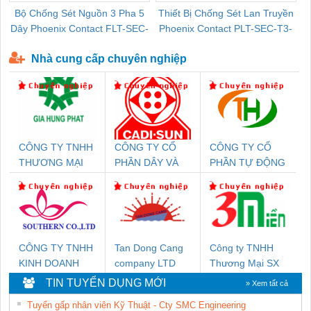
Bộ Chống Sét Nguồn 3 Pha 5
Thiết Bị Chống Sét Lan Truyền
B
Dây Phoenix Contact FLT-SEC-
Phoenix Contact PLT-SEC-T3-
P-T1-3S-440/35-FM - 2908264
230-FM-PT - 2907928
Nhà cung cấp chuyên nghiệp
CÔNG TY TNHH
CÔNG TY CỔ
CÔNG TY CỔ
THƯƠNG MẠI
PHẦN DÂY VÀ
PHẦN TỰ ĐỘNG
DỊCH VỤ KỸ
CÁP ĐIỆN
TIẾN HƯNG
THUẬT ĐIỆN CƠ
THƯỢNG ĐÌNH
GIA HƯNG PHÁT
CÔNG TY TNHH
Tan Dong Cang
Công ty TNHH
KINH DOANH
company LTD
Thương Mại SX
DỊCH VỤ XNK
Ba Miền
TIN TUYỂN DỤNG MỚI
» Xem tất cả
PHƯƠNG NAM
Tuyển gấp nhân viên Kỹ Thuật - Cty SMC Engineering