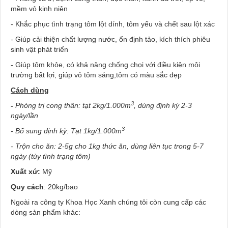
mềm vỏ kinh niên
- Khắc phục tình trạng tôm lột dính, tôm yếu và chết sau lột xác
- Giúp cải thiện chất lượng nước, ổn định tảo, kích thích phiêu
sinh vật phát triển
- Giúp tôm khỏe, có khả năng chống chọi với điều kiện môi
trường bất lợi, giúp vỏ tôm sáng,tôm có màu sắc đẹp
Cách dùng
3
-
Phòng t
rị cong thân: tạt 2kg/1.000m
, dùng định kỳ 2-3
ngày/lần
3
- Bổ sung định kỳ: Tạt 1kg/1.000m
- Trộn cho ăn: 2-5g cho 1kg thức ăn, dùng liên tục trong 5-7
ngày (tùy tình trạng tôm)
Xuất xứ:
Mỹ
Quy cách
: 20kg/bao
Ngoài ra công ty Khoa Học Xanh chúng tôi còn cung cấp các
dòng sản phẩm khác: