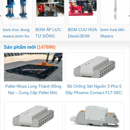
‹
›
bom truc dung
BƠM ÁP LỰC
BOM CUU HOA
bơm hoả tiển
ewara,bom bu
TỰ ĐỘNG
Diesel,BOM
Mastra
ewara
CHUA CHAY
Sản phẩm mới
(147896)
Pallet Nhựa Long Thành Đồng
Bộ Chống Sét Nguồn 3 Pha 5
Nai – Cung Cấp Pallet Mới,
Dây Phoenix Contact FLT-SEC-
C
Pallet Cũ Giá Tốt
P-T1-3S-264/50-FM - 2909589