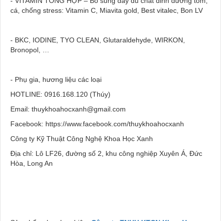
- VITAMIN TỔNG HỢP – Bổ sung đầy đủ chất dinh dưỡng tôm,
cá, chống stress: Vitamin C, Miavita gold, Best vitalec, Bon LV
- BKC, IODINE, TYO CLEAN, Glutaraldehyde, WIRKON,
Bronopol, …
- Phụ gia, hương liệu các loại
HOTLINE: 0916.168.120 (Thúy)
Email: thuykhoahocxanh@gmail.com
Facebook: https://www.facebook.com/thuykhoahocxanh
Công ty Kỹ Thuật Công Nghệ Khoa Học Xanh
Địa chỉ: Lô LF26, đường số 2, khu công nghiệp Xuyên Á, Đức
Hòa, Long An