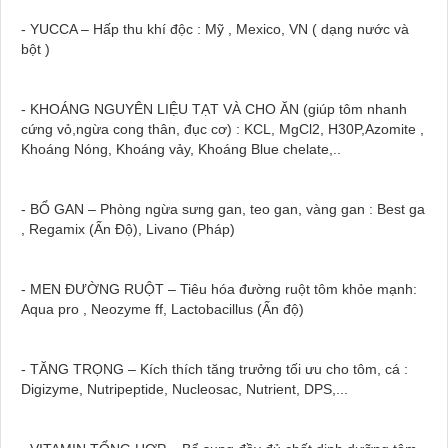
- YUCCA – Hấp thu khí độc : Mỹ , Mexico, VN ( dạng nước và
bột )
- KHOÁNG NGUYÊN LIỆU TẠT VÀ CHO ĂN (giúp tôm nhanh
cứng vỏ,ngừa cong thân, đục cơ) : KCL, MgCl2, H30P,Azomite ,
Khoáng Nóng, Khoáng vảy, Khoáng Blue chelate,..
- BỔ GAN – Phòng ngừa sưng gan, teo gan, vàng gan : Best ga
, Regamix (Ấn Độ), Livano (Pháp)
- MEN ĐƯỜNG RUỘT – Tiêu hóa đường ruột tôm khỏe mạnh:
Aqua pro , Neozyme ff, Lactobacillus (Ấn độ)
- TĂNG TRỌNG – Kích thích tăng trưởng tối ưu cho tôm, cá :
Digizyme, Nutripeptide, Nucleosac, Nutrient, DPS,...