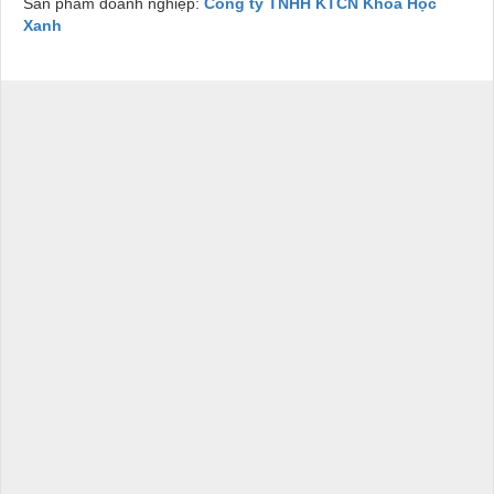
Sản phẩm doanh nghiệp:
Công ty TNHH KTCN Khoa Học
Xanh