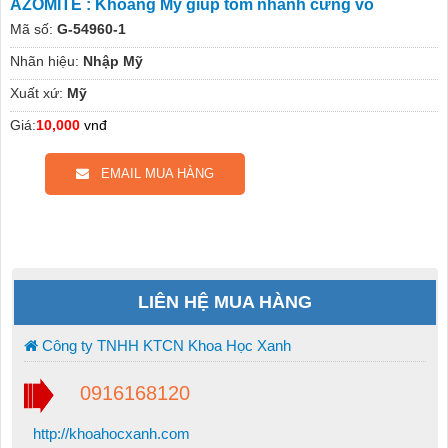
AZOMITE : Khoáng Mỹ giúp tôm nhanh cứng vỏ
Mã số:
G-54960-1
Nhãn hiệu:
Nhập Mỹ
Xuất xứ:
Mỹ
Giá:
10,000
vnđ
EMAIL MUA HÀNG
LIÊN HỆ MUA HÀNG
Công ty TNHH KTCN Khoa Học Xanh
0916168120
http://khoahocxanh.com