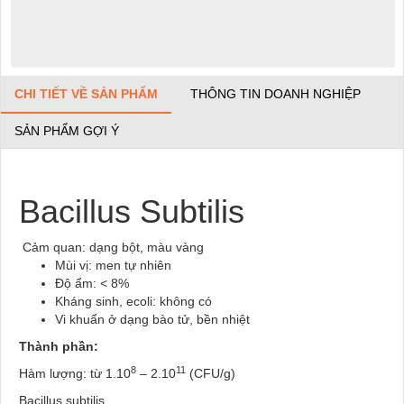
CHI TIẾT VỀ SẢN PHẨM
THÔNG TIN DOANH NGHIỆP
SẢN PHẨM GỢI Ý
Bacillus Subtilis
Cảm quan: dạng bột, màu vàng
Mùi vị: men tự nhiên
Độ ẩm: < 8%
Kháng sinh, ecoli: không có
Vi khuẩn ở dạng bào tử, bền nhiệt
Thành phần:
8
11
Hàm lượng: từ 1.10
– 2.10
(CFU/g)
Bacillus subtilis