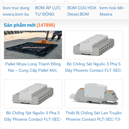
bom truc dung
BƠM ÁP LỰC
BOM CUU HOA
bơm hoả tiển
ewara,bom bu
TỰ ĐỘNG
Diesel,BOM
Mastra
ewara
CHUA CHAY
Sản phẩm mới
(147896)
Pallet Nhựa Long Thành Đồng
Bộ Chống Sét Nguồn 3 Pha 5
Nai – Cung Cấp Pallet Mới,
Dây Phoenix Contact FLT-SEC-
C
Pallet Cũ Giá Tốt
P-T1-3S-264/50-FM - 2909589
Bộ Chống Sét Nguồn 3 Pha 5
Thiết Bị Chống Sét Lan Truyền
B
Dây Phoenix Contact FLT-SEC-
Phoenix Contact PLT-SEC-T3-
P-T1-3S-440/35-FM - 2908264
230-FM-PT - 2907928