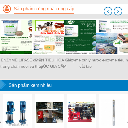
Sản phẩm cùng nhà cung cấp
‹
›
ENZYME LIPASE dùng
MEN TIÊU HÓA GIA
Enzyme xử lý nước –
enzyme tiêu 
trong chăn nuôi và thủy
SÚC GIA CẦM
cắt tảo
sản
Sản phẩm xem nhiều
‹
›