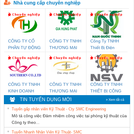
Nhà cung cấp chuyên nghiệp
CÔNG TY CỔ
CÔNG TY TNHH
Công Ty TNHH
PHẦN TỰ ĐỘNG
THƯƠNG MẠI
Thiết Bị Điện
TIẾN HƯNG
DỊCH VỤ KỸ
Nam Quốc Thịnh
THUẬT ĐIỆN CƠ
GIA HƯNG
PHÁT
CÔNG TY TNHH
CÔNG TY TNHH
CÔNG TY TNHH
KINH DOANH
THƯƠNG MẠI
THIẾT BỊ CÔNG
DỊCH VỤ XNK
THIÊN ÂN VIỆT
NGHIỆP NIHON
TIN TUYỂN DỤNG MỚI
» Xem tất cả
PHƯƠNG NAM
NAM
SETSUBI VIỆT
Tuyển gấp nhân viên Kỹ Thuật - Cty SMC Engineering
NAM
Mô tả công việc Đảm nhiệm công việc tại phòng kỹ thuật của
Công ty theo...
Tuyển Nhanh Nhân Viên Kỹ Thuật- SMC