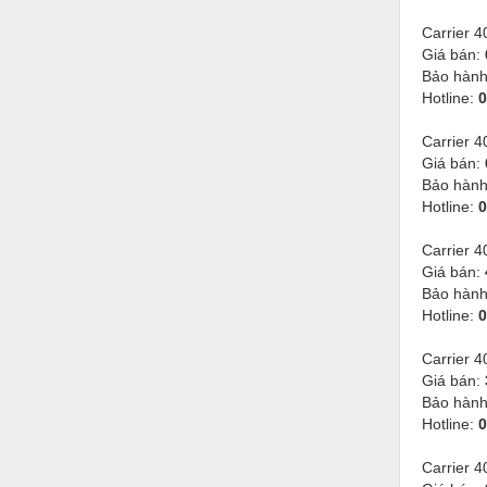
Thiết bị làm sạch
Carrier 
Thiết bị sơn - Sơn
Giá bán:
Bảo hàn
Thiết bị nhà bếp
Hotline:
0
Thiết bị nhiệt
Carrier 
Giá bán:
Thiêt bị PCCC
Bảo hàn
Thiết bị truyền động
Hotline:
0
Thiết bị văn phòng
Carrier
Giá bán:
Thiết bị viễn thông
Bảo hàn
Hotline:
0
Thủy lực-Thiết bị
Carrier
Thủy sản - Trang thiết bị
Giá bán:
Tự động hoá
Bảo hàn
Hotline:
0
Van - Co các loại
Carrier
Vật liệu mài mòn