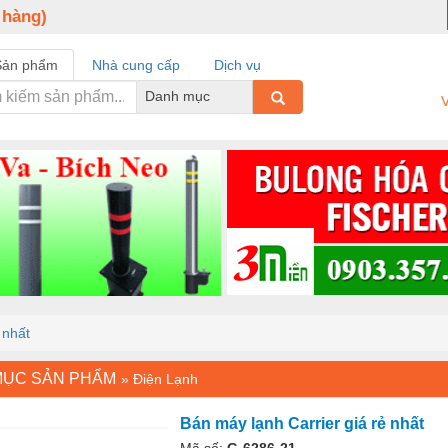
 hàng)
Sản phẩm
Nhà cung cấp
Dịch vụ
Danh mục
V
 nhất
MỤC SẢN PHẨM
»
Điện Lạnh
Bán máy lạnh Carrier giá rẻ nhất
Mã số:
G-6286-21