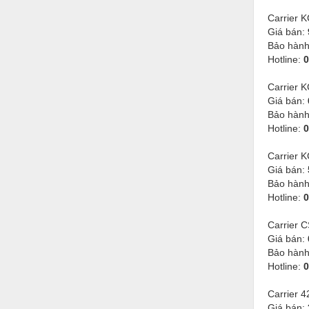
Hóa chất-Trang thiết bị
Carrier 
Kệ công nghiệp
Giá bán:
Bảo hàn
Khí nén - Thiết bị
Hotline:
0
Khuôn mẫu - Phụ tùng
Carrier 
Giá bán:
Lọc công nghiệp
Bảo hàn
Máy công cụ - Phụ tùng
Hotline:
0
Mỏ - Trang thiết bị
Carrier 
Giá bán:
Mô tơ - Hộp số
Bảo hàn
Hotline:
0
Môi trường - Thiết bị
Carrier 
Nâng hạ - Trang thiết bị
Giá bán:
Nội - Ngoại thất - văn phòng
Bảo hàn
Hotline:
0
Nồi hơi - Trang thiết bị
Carrier 
Nông nghiệp - Thiết bị
Giá bán: