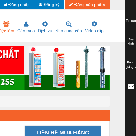
Đăng nhập
Đăng ký
Đăng sản phẩm
Tin tức
iệc làm
Cần mua
Dịch vụ
Nhà cung cấp
Video clip
Quy
định
Bảng
giá QC
LIÊN HỆ MUA HÀNG