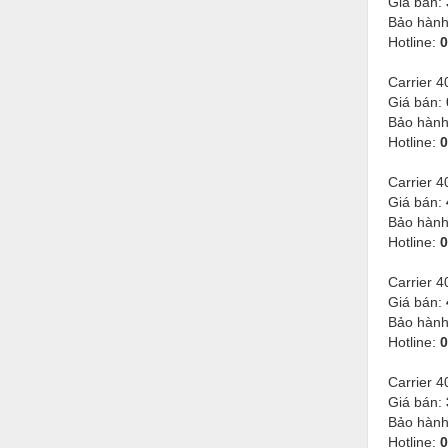
Giá bán:
Bảo hàn
Vật liệu xây dựng
Hotline:
0
Vòng bi - Bạc đạn
Carrier
Xe hơi - Phụ tùng
Giá bán:
Bảo hàn
Xe máy - Phụ tùng
Hotline:
0
Xe tải - phụ tùng
Carrier
Giá bán:
Y khoa - Trang thiết bị
Bảo hàn
Hotline:
0
Carrier
Giá bán:
Bảo hàn
Hotline:
0
Carrier
Giá bán:
Bảo hàn
Hotline:
0