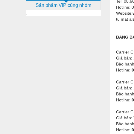
Tel:
08.66
Sản phẩm VIP cùng nhóm
Dịch vụ - Thi công
Hotline:
Website:
Điện công nghiệp
tu mat alas
Điện gia dụng
BẢNG B
Điện Lạnh
Đóng tàu Thiết bị
Carrier 
Giá bán:
Đúc chính xác Thiết bị
Bảo hàn
Hotline:
0
Dụng cụ cầm tay
Dụng cụ cắt gọt
Carrier 
Giá bán:
Dụng cụ điện
Bảo hàn
Hotline:
0
Dụng cụ đo
Carrier 
Gỗ - Trang thiết bị
Giá bán:
Bảo hàn
Hàn cắt - Thiết bị
Hotline:
0