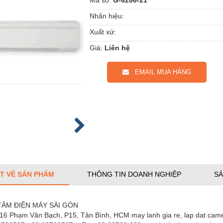
Nhãn hiệu:
Xuất xứ:
Giá:
Liên hệ
EMAIL MUA HÀNG
ẾT VỀ SẢN PHẨM
THÔNG TIN DOANH NGHIỆP
SẢ
TÂM
ĐIỆN MÁY SÀI GÒN
16 Phạm Văn Bạch, P15, Tân Bình, HCM may lanh gia re, lap dat cam