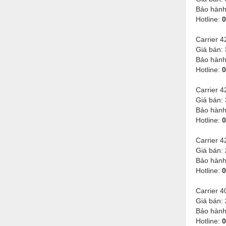
Bảo hàn
Nước-Vật tư thiết bị
Hotline:
0
Phốt cơ khí
Carrier 
Sắt, thép, inox các loại
Giá bán:
Bảo hàn
Thí nghiệm-Trang thiết bị
Hotline:
0
Thiết bị chiếu sáng
Carrier 
Giá bán:
Thiết bị chống sét
Bảo hàn
Hotline:
0
Thiết bị an ninh
Thiết bị công nghiệp
Carrier 
Giá bán:
Thiết bị công trình
Bảo hàn
Hotline:
0
Thiết bị điện
Carrier
Thiết bị giáo dục
Giá bán:
Bảo hàn
Thiết bị khác
Hotline:
0