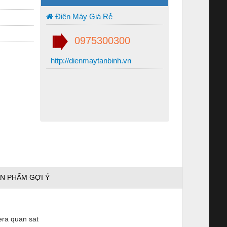
Điện Máy Giá Rẻ
0975300300
http://dienmaytanbinh.vn
N PHẨM GỢI Ý
era quan sat