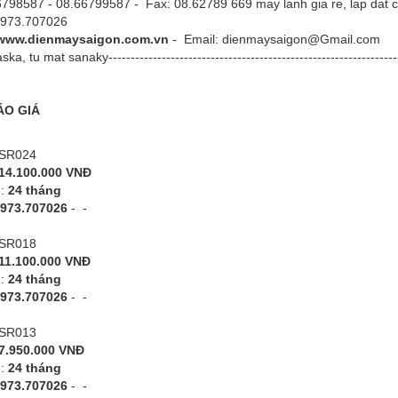
798587 - 08.66799587
- Fax:
08.62789 669 may lanh gia re, lap dat 
 0973.707026
www.dienmaysaigon.com.vn
- Email: dienmaysaigon@Gmail.com
ka, tu mat sanaky-----------------------------------------------------------------
ÁO GIÁ
CSR024
14.100.000 VNĐ
h:
24 tháng
973.707026
-
-
CSR018
11.100.000 VNĐ
h:
24 tháng
973.707026
-
-
CSR013
7.950.000 VNĐ
h:
24 tháng
973.707026
-
-