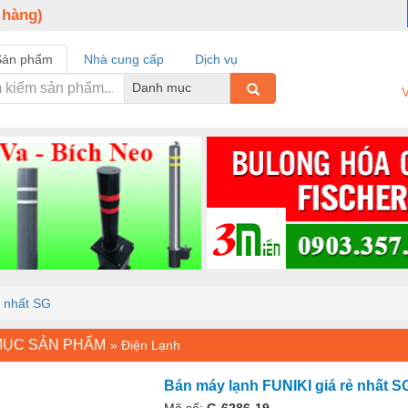
 hàng)
Sản phẩm
Nhà cung cấp
Dịch vụ
Danh mục
V
ẻ nhất SG
MỤC SẢN PHẨM
»
Điện Lạnh
Bán máy lạnh FUNIKI giá rẻ nhất S
Mã số:
G-6286-19