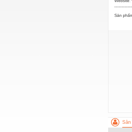
Website:
------------
Vật liệu xây dựng
Sản phẩm
Vòng bi - Bạc đạn
Xe hơi - Phụ tùng
Xe máy - Phụ tùng
Xe tải - phụ tùng
Y khoa - Trang thiết bị
Sản 