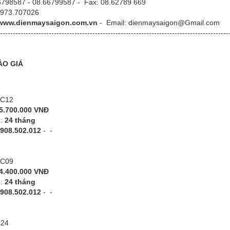
798587 - 08.66799587
- Fax:
08.62789 669
 0973.707026
www.dienmaysaigon.com.vn
- Email: dienmaysaigon@Gmail.com
-----------------------------------------------------------------------------------------
ÁO GIÁ
PC12
5.700.000 VNĐ
h:
24 tháng
908.502.012
-
-
PC09
4.400.000 VNĐ
h:
24 tháng
908.502.012
-
-
C24