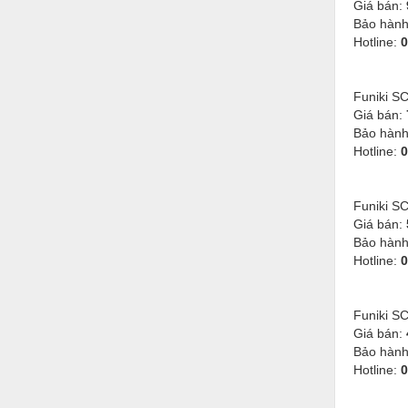
Hóa chất-Trang thiết bị
Giá bán:
Bảo hàn
Kệ công nghiệp
Hotline:
0
Khí nén - Thiết bị
Funiki S
Khuôn mẫu - Phụ tùng
Giá bán:
Bảo hàn
Lọc công nghiệp
Hotline:
0
Máy công cụ - Phụ tùng
Mỏ - Trang thiết bị
Funiki S
Giá bán:
Mô tơ - Hộp số
Bảo hàn
Hotline:
0
Môi trường - Thiết bị
Nâng hạ - Trang thiết bị
Funiki S
Nội - Ngoại thất - văn phòng
Giá bán:
Bảo hàn
Nồi hơi - Trang thiết bị
Hotline:
0
Nông nghiệp - Thiết bị