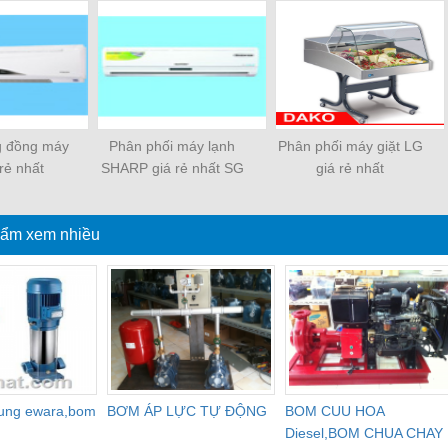
g đồng máy
Phân phối máy lạnh
Phân phối máy giặt LG
 rẻ nhất
SHARP giá rẻ nhất SG
giá rẻ nhất
ẩm xem nhiều
dung ewara,bom
BƠM ÁP LỰC TỰ ĐỘNG
BOM CUU HOA
Diesel,BOM CHUA CHAY