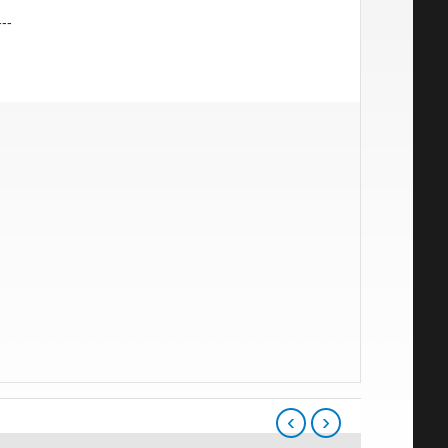
---
‹
›