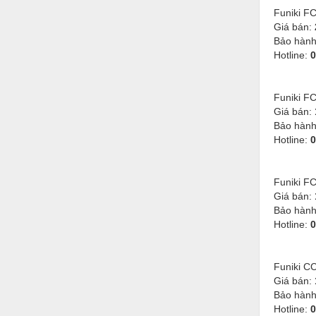
Funiki F
Nước-Vật tư thiết bị
Giá bán:
Bảo hàn
Phốt cơ khí
Hotline:
0
Sắt, thép, inox các loại
Thí nghiệm-Trang thiết bị
Funiki F
Giá bán:
Thiết bị chiếu sáng
Bảo hàn
Hotline:
0
Thiết bị chống sét
Thiết bị an ninh
Funiki F
Thiết bị công nghiệp
Giá bán:
Bảo hàn
Thiết bị công trình
Hotline:
0
Thiết bị điện
Funiki C
Thiết bị giáo dục
Giá bán:
Bảo hàn
Thiết bị khác
Hotline:
0