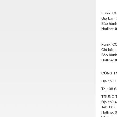
Thiết bị làm sạch
Thiết bị sơn - Sơn
Funiki C
Giá bán:
Thiết bị nhà bếp
Bảo hàn
Hotline:
0
Thiết bị nhiệt
Thiêt bị PCCC
Funiki C
Thiết bị truyền động
Giá bán:
Bảo hàn
Thiết bị văn phòng
Hotline:
0
Thiết bị viễn thông
CÔNG T
Thủy lực-Thiết bị
Địa chỉ:
Thủy sản - Trang thiết bị
Tel:
08.6
Tự động hoá
TRUNG 
Địa chỉ:
4
Van - Co các loại
Tel:
08.66
Hotline:
Vật liệu mài mòn