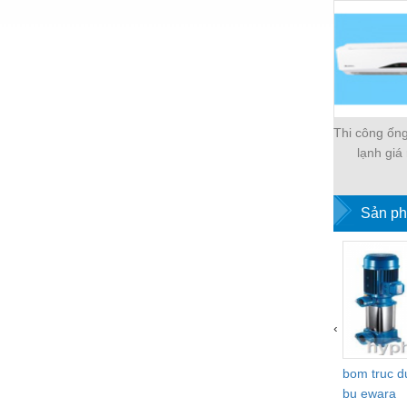
Thi công ốn
lạnh giá
Sản ph
‹
bom truc 
bu ewara