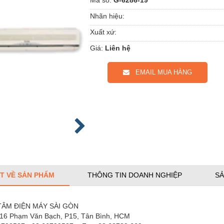
Nhãn hiệu:
Xuất xứ:
Giá:
Liên hệ
EMAIL MUA HÀNG
ẾT VỀ SẢN PHẨM
THÔNG TIN DOANH NGHIỆP
SẢ
TÂM
ĐIỆN MÁY SÀI GÒN
16 Phạm Văn Bạch, P15, Tân Bình, HCM