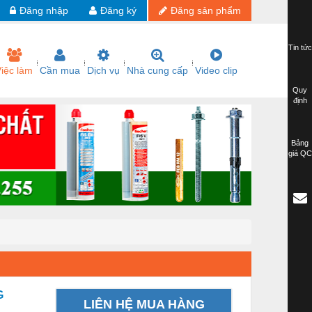
Đăng nhập
Đăng ký
Đăng sản phẩm
Tin tức
iệc làm
Cần mua
Dịch vụ
Nhà cung cấp
Video clip
Quy
định
Bảng
giá QC
G
LIÊN HỆ MUA HÀNG