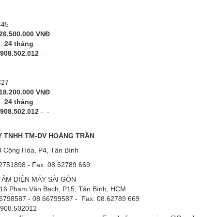
C45
26.500.000 VNĐ
h:
24 tháng
908.502.012
-
-
C27
18.200.000 VNĐ
h:
24 tháng
908.502.012
-
-
Y TNHH TM-DV
HOÀNG TRẦN
93 Cộng Hòa, P4, Tân Bình
2751898
- Fax:
08.62789 669
TÂM
ĐIỆN MÁY SÀI GÒN
16 Phạm Văn Bạch, P15, Tân Bình, HCM
798587 - 08.66799587
- Fax:
08.62789 669
 0908.502012