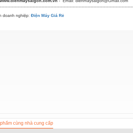
www.dienmaysaigon.com.vn
- Email: dienmaysaigon@Gmail.com
-----------------------------------------------------------------------------------------
 doanh nghiệp:
Điện Máy Giá Rẻ
phẩm cùng nhà cung cấp