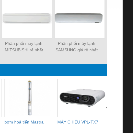
Phân phối máy lạnh
Phân phối máy lạnh
Bán Tivi LCD
MITSUBISHI rẻ nhất
SAMSUNG giá rẻ nhất
rẻ nh
SG
›
bơm hoả tiển Mastra
MÁY CHIẾU VPL-TX7
BOM DINH
WHITE