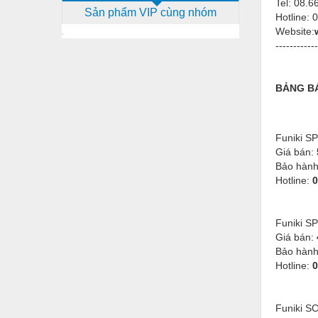
Tel:
08.66
Sản phẩm VIP cùng nhóm
Dịch vụ - Thi công
Hotline:
Website:
Điện công nghiệp
------------
Điện gia dụng
BẢNG B
Điện Lạnh
Đóng tàu Thiết bị
Funiki S
Đúc chính xác Thiết bị
Giá bán:
Bảo hàn
Dụng cụ cầm tay
Hotline:
0
Dụng cụ cắt gọt
Dụng cụ điện
Funiki S
Giá bán:
Dụng cụ đo
Bảo hàn
Hotline:
0
Gỗ - Trang thiết bị
Hàn cắt - Thiết bị
Funiki S