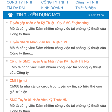
CONG TY TNHH
CÔNG TY TNHH
Công Ty TNHH
TM-DV DAI
KINH DOANH
Thiết Bị Điện
DONG THANH
DỊCH VỤ XNK
Nam Quốc Thịnh
TIN TUYỂN DỤNG MỚI
» Xem tất cả
PHƯƠNG NAM
Tuyển gấp nhân viên Kỹ Thuật - Cty SMC Engineering
Mô tả công việc Đảm nhiệm công việc tại phòng kỹ thuật của
Công ty theo...
Tuyển Nhanh Nhân Viên Kỹ Thuật- SMC
Mô tả công việc Đảm nhiệm công việc tại phòng kỹ thuật của
Công ty theo...
Công Ty SMC Tuyển Gấp Nhân Viên Kỹ Thuật- Hà Nội
Mô tả công việc Đảm nhiệm công việc tại phòng kỹ thuật
của Công ty...
CM88 jp net
CM88 là nhà cái cá cược trực tuyến uy tín, sở hữu thế giới
giải trí hiện...
SMC Tuyển 01 Nhân Viên Kỹ Thuật-HN
Mô tả công việc Đảm nhiệm công việc tại phòng kỹ thuật của
Công ty theo...