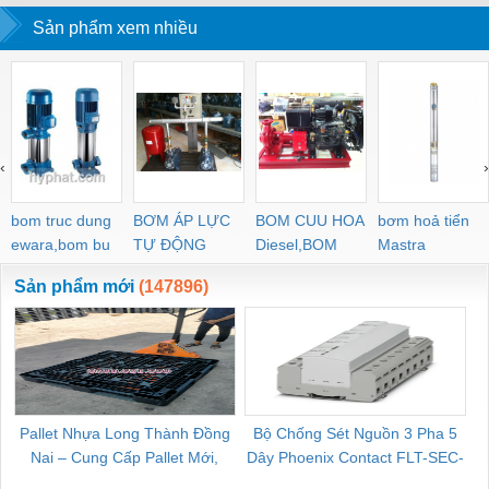
Sản phẩm xem nhiều
‹
›
bom truc dung
BƠM ÁP LỰC
BOM CUU HOA
bơm hoả tiển
ewara,bom bu
TỰ ĐỘNG
Diesel,BOM
Mastra
ewara
CHUA CHAY
Sản phẩm mới
(147896)
Pallet Nhựa Long Thành Đồng
Bộ Chống Sét Nguồn 3 Pha 5
Nai – Cung Cấp Pallet Mới,
Dây Phoenix Contact FLT-SEC-
C
Pallet Cũ Giá Tốt
P-T1-3S-264/50-FM - 2909589