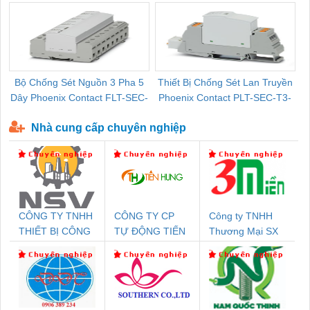
Bộ Chống Sét Nguồn 3 Pha 5
Thiết Bị Chống Sét Lan Truyền
B
Dây Phoenix Contact FLT-SEC-
Phoenix Contact PLT-SEC-T3-
P-T1-3S-440/35-FM - 2908264
230-FM-PT - 2907928
Nhà cung cấp chuyên nghiệp
CÔNG TY TNHH
CÔNG TY CP
Công ty TNHH
THIẾT BỊ CÔNG
TỰ ĐỘNG TIẾN
Thương Mại SX
NGHIỆP NIHON
HƯNG
Ba Miền
SETSUBI VIỆT
NAM