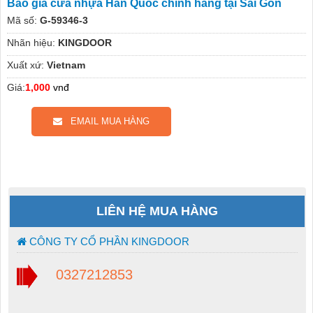
Báo giá cửa nhựa Hàn Quốc chính hãng tại Sài Gòn
Mã số:
G-59346-3
Nhãn hiệu:
KINGDOOR
Xuất xứ:
Vietnam
Giá:
1,000
vnđ
EMAIL MUA HÀNG
LIÊN HỆ MUA HÀNG
CÔNG TY CỔ PHẦN KINGDOOR
0327212853