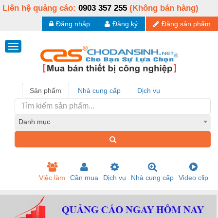
Liên hệ quảng cáo:
0903 357 255
(Không bán hàng)
Đăng nhập
Đăng ký
Đăng sản phẩm
Sản phẩm
Nhà cung cấp
Dịch vụ
Danh mục
Việc làm
Cần mua
Dịch vụ
Nhà cung cấp
Video clip