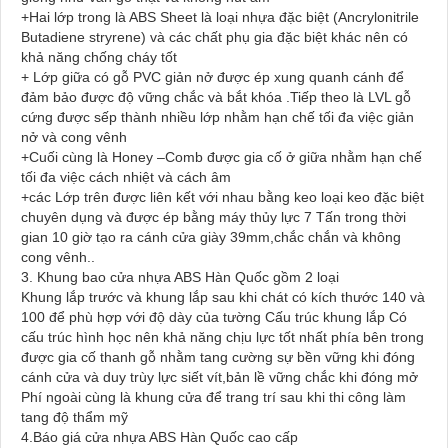
+Hai lớp trong là ABS Sheet là loại nhựa đặc biệt (Ancrylonitrile
Butadiene stryrene) và các chất phụ gia đặc biệt khác nên có
khả năng chống cháy tốt
+ Lớp giữa có gỗ PVC giản nở được ép xung quanh cánh để
đảm bảo được độ vững chắc và bắt khóa .Tiếp theo là LVL gỗ
cứng được sếp thành nhiều lớp nhằm hạn chế tối đa việc giản
nở và cong vênh
+Cuối cùng là Honey –Comb được gia cố ở giữa nhằm hạn chế
tối đa việc cách nhiệt và cách âm
+các Lớp trên được liên kết với nhau bằng keo loại keo đặc biệt
chuyên dụng và được ép bằng máy thủy lực 7 Tấn trong thời
gian 10 giờ tạo ra cánh cửa giày 39mm,chắc chắn và không
cong vênh..
3. Khung bao cửa nhựa ABS Hàn Quốc gồm 2 loại
Khung lắp trước và khung lắp sau khi chát có kích thước 140 và
100 để phù hợp với độ dày của tường Cấu trúc khung lắp Có
cấu trúc hình học nên khả năng chịu lực tốt nhất phía bên trong
được gia cố thanh gỗ nhằm tang cường sự bền vững khi đóng
cánh cửa và duy trùy lực siết vít,bản lề vững chắc khi đóng mở
Phí ngoài cùng là khung cửa để trang trí sau khi thi công làm
tang độ thẩm mỹ
4.Báo giá cửa nhựa ABS Hàn Quốc cao cấp