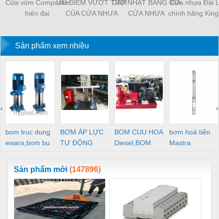
Cửa vòm Composite
ƯU ĐIỂM VƯỢT TRỘI
CẬP NHẬT BẢNG GIÁ
Cửa nhựa Đài 
hiện đại
CỦA CỬA NHỰA
CỬA NHỰA
chính hãng Kin
COMPOSITE 2023
COMPOSITE MỚI
NHẤT
Sản phẩm xem nhiều
‹
›
bom truc dung
BƠM ÁP LỰC
BOM CUU HOA
bơm hoả tiển
ewara,bom bu
TỰ ĐỘNG
Diesel,BOM
Mastra
ewara
CHUA CHAY
Sản phẩm mới
(147896)