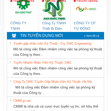
VIỆT NAM
NGHIỆP
THIÊN ÂN VIỆT
T
NIHON
NAM
SETSUBI VIỆT
NAM
CÔNG TY
Công Ty TNHH
CÔNG TY CP
C
TNHH
Thiết Bị Điện
TỰ ĐỘNG
T
THƯƠNG MẠI
Nam Quốc
TIẾN HƯNG
M
TIN TUYỂN DỤNG MỚI
» Xem tất cả
DỊCH VỤ KỸ
Thịnh
M
Tuyển gấp nhân viên Kỹ Thuật - Cty SMC Engineering
THUẬT ĐIỆN
S
Mô tả công việc Đảm nhiệm công việc tại phòng kỹ thuật
CƠ GIA HƯNG
của Công ty theo...
PHÁT
Tuyển Nhanh Nhân Viên Kỹ Thuật- SMC
Mô tả công việc Đảm nhiệm công việc tại phòng kỹ thuật
của Công ty theo...
Công Ty SMC Tuyển Gấp Nhân Viên Kỹ Thuật- Hà Nội
Mô tả công việc Đảm nhiệm công việc tại phòng kỹ
thuật của Công ty...
CM88 jp net
CM88 là nhà cái cá cược trực tuyến uy tín, sở hữu thế