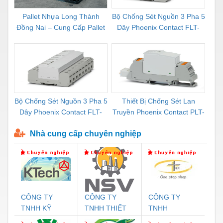
Pallet Nhựa Long Thành
Bộ Chống Sét Nguồn 3 Pha 5
Rơ 
Đồng Nai – Cung Cấp Pallet
Dây Phoenix Contact FLT-
C
Mới, Pallet Cũ Giá Tốt
SEC-P-T1-3S-264/50-FM -
1
2909589
Bộ Chống Sét Nguồn 3 Pha 5
Thiết Bị Chống Sét Lan
Bộ
Dây Phoenix Contact FLT-
Truyền Phoenix Contact PLT-
Cao
SEC-P-T1-3S-440/35-FM -
SEC-T3-230-FM-PT -
HP-
Nhà cung cấp chuyên nghiệp
2908264
2907928
CÔNG TY
CÔNG TY
CÔNG TY
C
TNHH KỸ
TNHH THIẾT
TNHH
T
THUẬT KTECH
BỊ CÔNG
THƯƠNG MẠI
D