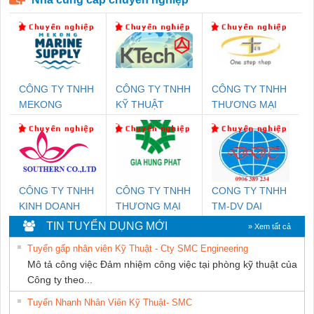
CÔNG TY TNHH
CÔNG TY TNHH
CÔNG TY TNHH
MEKONG
KỸ THUẬT
THƯƠNG MẠI
MARINE SUPPLY
KTECH VIỆT
THIÊN ÂN VIỆT
NAM
NAM
CÔNG TY TNHH
CÔNG TY TNHH
CONG TY TNHH
KINH DOANH
THƯƠNG MẠI
TM-DV DAI
DỊCH VỤ XNK
DỊCH VỤ KỸ
DONG THANH
TIN TUYỂN DỤNG MỚI
» Xem tất cả
PHƯƠNG NAM
THUẬT ĐIỆN CƠ
Tuyển gấp nhân viên Kỹ Thuật - Cty SMC Engineering
GIA HƯNG
Mô tả công việc Đảm nhiệm công việc tại phòng kỹ thuật của
PHÁT
Công ty theo...
Tuyển Nhanh Nhân Viên Kỹ Thuật- SMC