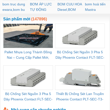
bom truc dung
BƠM ÁP LỰC
BOM CUU HOA
bơm hoả tiển
ewara,bom bu
TỰ ĐỘNG
Diesel,BOM
Mastra
ewara
CHUA CHAY
Sản phẩm mới
(147896)
Pallet Nhựa Long Thành Đồng
Bộ Chống Sét Nguồn 3 Pha 5
Nai – Cung Cấp Pallet Mới,
Dây Phoenix Contact FLT-SEC-
C
Pallet Cũ Giá Tốt
P-T1-3S-264/50-FM - 2909589
Bộ Chống Sét Nguồn 3 Pha 5
Thiết Bị Chống Sét Lan Truyền
B
Dây Phoenix Contact FLT-SEC-
Phoenix Contact PLT-SEC-T3-
P-T1-3S-440/35-FM - 2908264
230-FM-PT - 2907928
Nhà cung cấp chuyên nghiệp