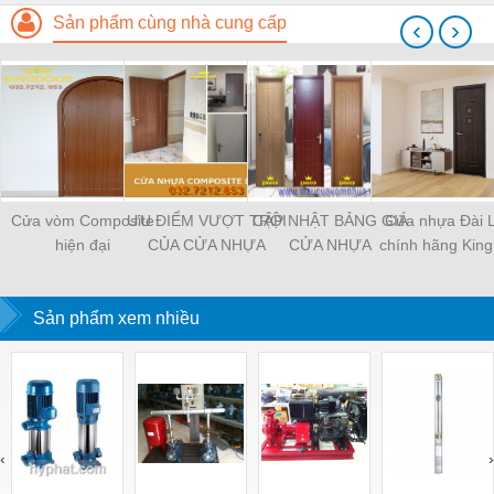
Sản phẩm cùng nhà cung cấp
‹
›
Cửa vòm Composite
ƯU ĐIỂM VƯỢT TRỘI
CẬP NHẬT BẢNG GIÁ
Cửa nhựa Đài 
hiện đại
CỦA CỬA NHỰA
CỬA NHỰA
chính hãng Kin
COMPOSITE 2023
COMPOSITE MỚI
NHẤT
Sản phẩm xem nhiều
‹
›