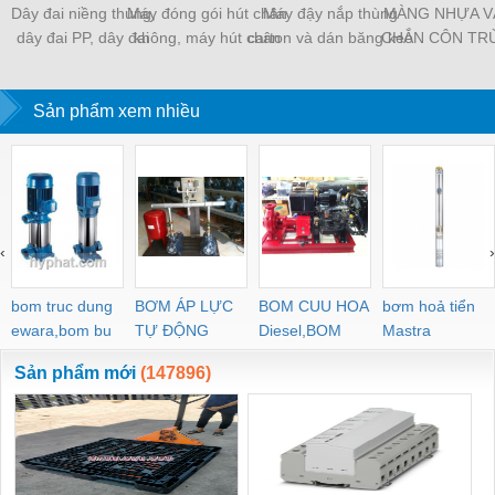
Dây đai niềng thùng,
Máy đóng gói hút chân
Máy đậy nắp thùng
MÀNG NHỰA V
dây đai PP, dây đai
không, máy hút chân
carton và dán băng keo
CHẮN CÔN TR
nhựa
không một buồng hút
tự động
MÀNG CHỊU N
KHO LẠNH, rèm
Sản phẩm xem nhiều
PVC
‹
›
bom truc dung
BƠM ÁP LỰC
BOM CUU HOA
bơm hoả tiển
ewara,bom bu
TỰ ĐỘNG
Diesel,BOM
Mastra
ewara
CHUA CHAY
Sản phẩm mới
(147896)