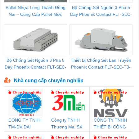
Pallet Nhựa Long Thành Đồng
Bộ Chống Sét Nguồn 3 Pha 5
Nai – Cung Cấp Pallet Mới,
Dây Phoenix Contact FLT-SEC-
C
Pallet Cũ Giá Tốt
P-T1-3S-264/50-FM - 2909589
Bộ Chống Sét Nguồn 3 Pha 5
Thiết Bị Chống Sét Lan Truyền
B
Dây Phoenix Contact FLT-SEC-
Phoenix Contact PLT-SEC-T3-
P-T1-3S-440/35-FM - 2908264
230-FM-PT - 2907928
Nhà cung cấp chuyên nghiệp
CONG TY TNHH
Công ty TNHH
CÔNG TY TNHH
TM-DV DAI
Thương Mại SX
THIẾT BỊ CÔNG
DONG THANH
Ba Miền
NGHIỆP NIHON