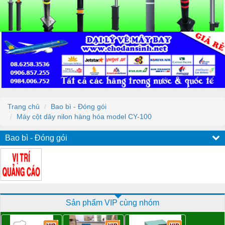
Trang chủ
Bao bì - Đóng gói
Máy cột dây nilon hàng hóa model CY-100
Bao bì - Đóng gói
Sản phẩm VIP cùng nhóm