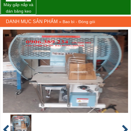
Máy gấp nắp và
dán băng keo
thùng carton tự
DANH MỤC SẢN PHẨM
»
Bao bì - Đóng gói
động WP-5050F
giá rẻ