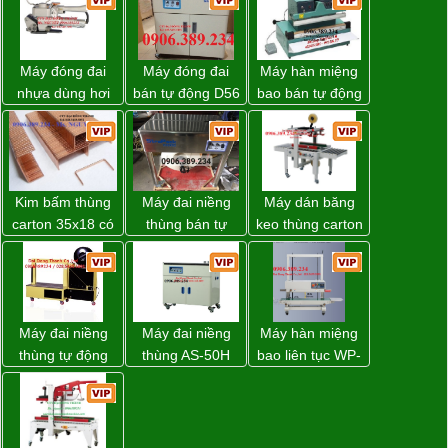
Máy đóng đai
Máy đóng đai
Máy hàn miệng
nhựa dùng hơi
bán tự động D56
bao bán tự động
khí nén WP-20
Strapack
nhập khẩu
Taiwan
Kim bấm thùng
Máy đai niềng
Máy dán băng
carton 35x18 có
thùng bán tự
keo thùng carton
sẵn giá rẻ toàn
động D53XS2
WP-5050RL
quốc
của hãng
chính hãng
Strapack Nhật
Máy đai niềng
Máy đai niềng
Máy hàn miệng
thùng tự động
thùng AS-50H
bao liên tục WP-
DBA-80A Đài
Wellpack
1200V chính
Loan giá rẻ
hãng giá tốt