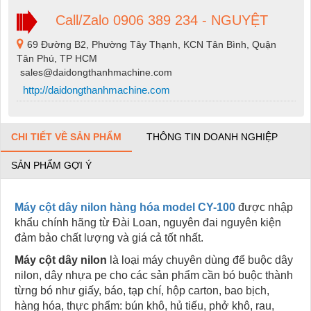
Call/Zalo 0906 389 234 - NGUYỆT
69 Đường B2, Phường Tây Thạnh, KCN Tân Bình, Quận
Tân Phú, TP HCM
sales@daidongthanhmachine.com
http://daidongthanhmachine.com
CHI TIẾT VỀ SẢN PHẨM
THÔNG TIN DOANH NGHIỆP
SẢN PHẨM GỢI Ý
Máy cột dây nilon hàng hóa model CY-100
được nhập
khẩu chính hãng từ Đài Loan, nguyên đai nguyên kiện
đảm bảo chất lượng và giá cả tốt nhất.
Máy cột dây nilon
là loại máy chuyên dùng để buộc dây
nilon, dây nhựa pe cho các sản phẩm cần bó buộc thành
từng bó như giấy, báo, tạp chí, hộp carton, bao bịch,
hàng hóa, thực phẩm: bún khô, hủ tiếu, phở khô, rau,