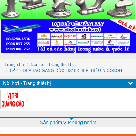
Trang chủ
Nồi hơi - Trang thiết bị
BẪY HƠI PHAO GANG ĐÚC JIS10K B6F- HIỆU NICOSON
Nồi hơi - Trang thiết bị
Sản phẩm VIP cùng nhóm