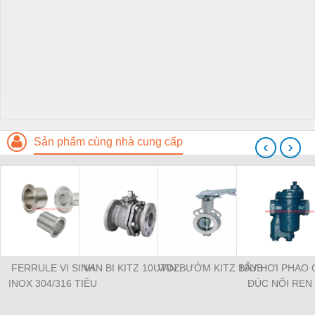
Sản phẩm cùng nhà cung cấp
‹
›
FERRULE VI SINH
VAN BI KITZ 10UTDZ
VAN BƯỚM KITZ 10UB
BẪY HƠI PHAO
INOX 304/316 TIÊU
ĐÚC NỐI REN 
CHUẨN DIN
HIỆU NICOS