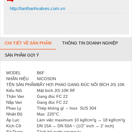
http://tanthanhvalves.com.vn
CHI TIẾT VỀ SẢN PHẨM
THÔNG TIN DOANH NGHIỆP
SẢN PHẨM GỢI Ý
MODEL
B6F
NHÃN HIỆU
NICOSON
TÊN SẢN PHẨM
BẨY HƠI PHAO GANG ĐÚC NỐI BÍCH JIS 10K
Kiểu Nối
Mặt bích JIS 10K RF
Thân Van
Gang đúc FC 22
Nắp Van
Gang đúc FC 22
Phao Ly
Thép không gỉ – Inox SUS 304
Nhiệt Độ
Max 220°C
Áp Lực
Làm việc maximum 10 kgf/cm²g → 18 kgf/cm²g
Kích Cỡ
DN 15A → DN 50A ~ (1/2" inch → 2' inch)
Sử Dụng
Tách bỏ nước ngưng tụ