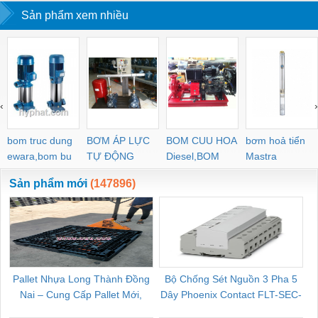
Sản phẩm xem nhiều
‹
›
bom truc dung
BƠM ÁP LỰC
BOM CUU HOA
bơm hoả tiển
ewara,bom bu
TỰ ĐỘNG
Diesel,BOM
Mastra
ewara
CHUA CHAY
Sản phẩm mới
(147896)
Pallet Nhựa Long Thành Đồng
Bộ Chống Sét Nguồn 3 Pha 5
Nai – Cung Cấp Pallet Mới,
Dây Phoenix Contact FLT-SEC-
C
Pallet Cũ Giá Tốt
P-T1-3S-264/50-FM - 2909589