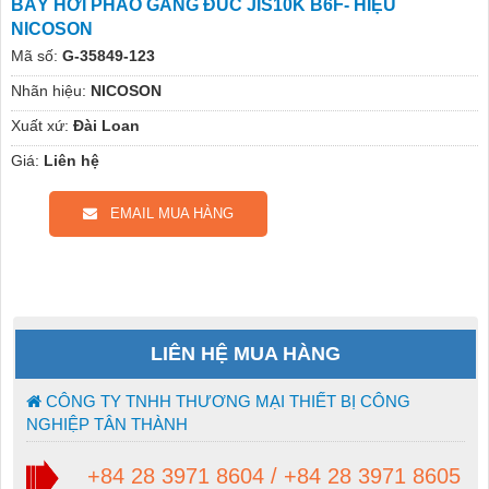
BẪY HƠI PHAO GANG ĐÚC JIS10K B6F- HIỆU
NICOSON
Mã số:
G-35849-123
Nhãn hiệu:
NICOSON
Xuất xứ:
Đài Loan
Giá:
Liên hệ
EMAIL MUA HÀNG
LIÊN HỆ MUA HÀNG
CÔNG TY TNHH THƯƠNG MẠI THIẾT BỊ CÔNG
NGHIỆP TÂN THÀNH
+84 28 3971 8604 / +84 28 3971 8605