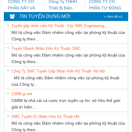
CÔNG TY CỔ
Công Ty TNHH
CÔNG TY CỔ
PHẦN DÂY VÀ
Thiết Bị Điện
PHẦN TỰ ĐỘNG
CÁP ĐIỆN
Nam Quốc Thịnh
TIẾN HƯNG
TIN TUYỂN DỤNG MỚI
» Xem tất cả
THƯỢNG ĐÌNH
Tuyển gấp nhân viên Kỹ Thuật - Cty SMC Engineering
Mô tả công việc Đảm nhiệm công việc tại phòng kỹ thuật của
Công ty theo...
Tuyển Nhanh Nhân Viên Kỹ Thuật- SMC
Mô tả công việc Đảm nhiệm công việc tại phòng kỹ thuật của
Công ty theo...
Công Ty SMC Tuyển Gấp Nhân Viên Kỹ Thuật- Hà Nội
Mô tả công việc Đảm nhiệm công việc tại phòng kỹ thuật
của Công ty...
CM88 jp net
CM88 là nhà cái cá cược trực tuyến uy tín, sở hữu thế giới
giải trí hiện...
SMC Tuyển 01 Nhân Viên Kỹ Thuật-HN
Mô tả công việc Đảm nhiệm công việc tại phòng kỹ thuật của
Công ty theo...