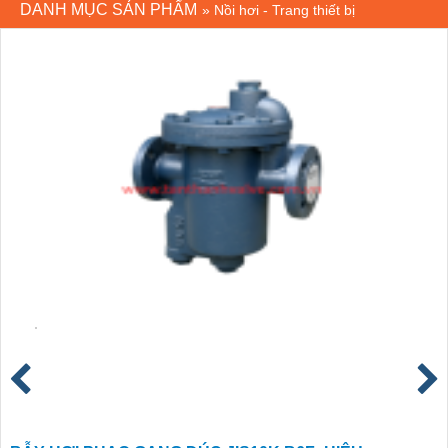
DANH MỤC SẢN PHẨM
»
Nồi hơi - Trang thiết bị