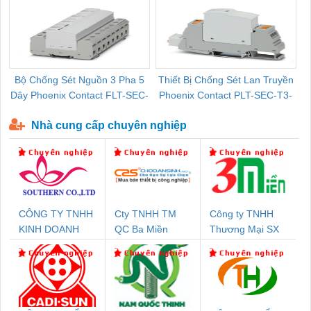
Bộ Chống Sét Nguồn 3 Pha 5
Thiết Bị Chống Sét Lan Truyền
B
Dây Phoenix Contact FLT-SEC-
Phoenix Contact PLT-SEC-T3-
P-T1-3S-440/35-FM - 2908264
230-FM-PT - 2907928
Nhà cung cấp chuyên nghiệp
CÔNG TY TNHH
Cty TNHH TM
Công ty TNHH
KINH DOANH
QC Ba Miền
Thương Mại SX
DỊCH VỤ XNK
Ba Miền
PHƯƠNG NAM