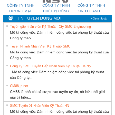
CÔNG TY TNHH
CÔNG TY TNHH
CÔNG TY TNHH
THƯƠNG MẠI
THIẾT BỊ CÔNG
KINH DOANH
THIÊN ÂN VIỆT
NGHIỆP NIHON
DỊCH VỤ XNK
TIN TUYỂN DỤNG MỚI
» Xem tất cả
NAM
SETSUBI VIỆT
PHƯƠNG NAM
Tuyển gấp nhân viên Kỹ Thuật - Cty SMC Engineering
NAM
Mô tả công việc Đảm nhiệm công việc tại phòng kỹ thuật của
Công ty theo...
Tuyển Nhanh Nhân Viên Kỹ Thuật- SMC
Mô tả công việc Đảm nhiệm công việc tại phòng kỹ thuật của
Công ty theo...
Công Ty SMC Tuyển Gấp Nhân Viên Kỹ Thuật- Hà Nội
Mô tả công việc Đảm nhiệm công việc tại phòng kỹ thuật
của Công ty...
CM88 jp net
CM88 là nhà cái cá cược trực tuyến uy tín, sở hữu thế giới
giải trí hiện...
SMC Tuyển 01 Nhân Viên Kỹ Thuật-HN
Mô tả công việc Đảm nhiệm công việc tại phòng kỹ thuật của