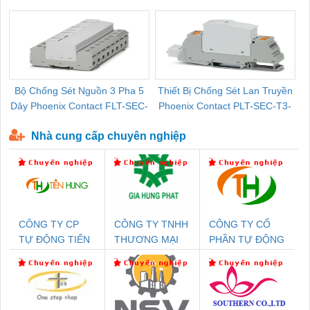
Pallet Cũ Giá Tốt
P-T1-3S-264/50-FM - 2909589
Bộ Chống Sét Nguồn 3 Pha 5
Thiết Bị Chống Sét Lan Truyền
B
Dây Phoenix Contact FLT-SEC-
Phoenix Contact PLT-SEC-T3-
P-T1-3S-440/35-FM - 2908264
230-FM-PT - 2907928
Nhà cung cấp chuyên nghiệp
CÔNG TY CP
CÔNG TY TNHH
CÔNG TY CỔ
TỰ ĐỘNG TIẾN
THƯƠNG MẠI
PHẦN TỰ ĐỘNG
HƯNG
DỊCH VỤ KỸ
TIẾN HƯNG
THUẬT ĐIỆN CƠ
GIA HƯNG
PHÁT