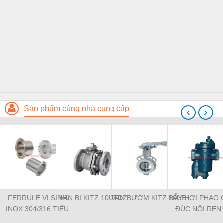
Sản phẩm cùng nhà cung cấp
‹
›
FERRULE VI SINH
VAN BI KITZ 10UTDZ
VAN BƯỚM KITZ 10UB
BẪY HƠI PHAO
INOX 304/316 TIÊU
ĐÚC NỐI REN 
CHUẨN DIN
HIỆU NICOS