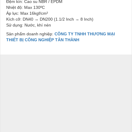
Đệm kín: Cao su NBR / EPDM
Nhiệt độ: Max 130ºC
Áp lực: Max 16kgf/cm²
Kích cỡ: DN40 → DN200 (1.1/2 Inch → 8 Inch)
Sử dụng: Nước, khí nén
Sản phẩm doanh nghiệp:
CÔNG TY TNHH THƯƠNG MẠI
THIẾT BỊ CÔNG NGHIỆP TÂN THÀNH