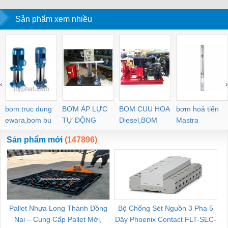
Sản phẩm xem nhiều
‹
›
bom truc dung
BƠM ÁP LỰC
BOM CUU HOA
bơm hoả tiển
ewara,bom bu
TỰ ĐỘNG
Diesel,BOM
Mastra
ewara
CHUA CHAY
Sản phẩm mới
(147896)
Pallet Nhựa Long Thành Đồng
Bộ Chống Sét Nguồn 3 Pha 5
Nai – Cung Cấp Pallet Mới,
Dây Phoenix Contact FLT-SEC-
C