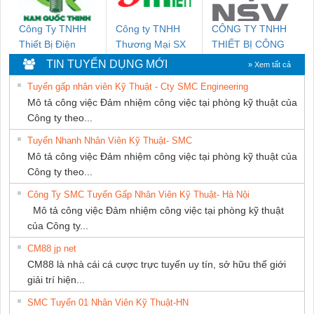
Công Ty TNHH
Công ty TNHH
CÔNG TY TNHH
Thiết Bị Điện
Thương Mại SX
THIẾT BỊ CÔNG
Nam Quốc Thịnh
Ba Miền
NGHIỆP NIHON
TIN TUYỂN DỤNG MỚI
» Xem tất cả
SETSUBI VIỆT
Tuyển gấp nhân viên Kỹ Thuật - Cty SMC Engineering
NAM
Mô tả công việc Đảm nhiệm công việc tại phòng kỹ thuật của
Công ty theo...
Tuyển Nhanh Nhân Viên Kỹ Thuật- SMC
Mô tả công việc Đảm nhiệm công việc tại phòng kỹ thuật của
Công ty theo...
Công Ty SMC Tuyển Gấp Nhân Viên Kỹ Thuật- Hà Nội
Mô tả công việc Đảm nhiệm công việc tại phòng kỹ thuật
của Công ty...
CM88 jp net
CM88 là nhà cái cá cược trực tuyến uy tín, sở hữu thế giới
giải trí hiện...
SMC Tuyển 01 Nhân Viên Kỹ Thuật-HN