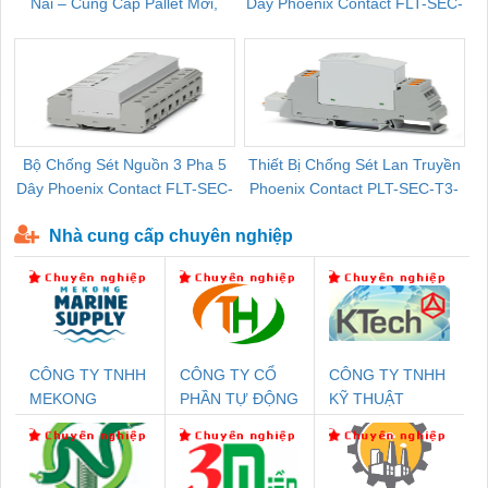
Nai – Cung Cấp Pallet Mới,
Dây Phoenix Contact FLT-SEC-
C
Pallet Cũ Giá Tốt
P-T1-3S-264/50-FM - 2909589
Bộ Chống Sét Nguồn 3 Pha 5
Thiết Bị Chống Sét Lan Truyền
B
Dây Phoenix Contact FLT-SEC-
Phoenix Contact PLT-SEC-T3-
P-T1-3S-440/35-FM - 2908264
230-FM-PT - 2907928
Nhà cung cấp chuyên nghiệp
CÔNG TY TNHH
CÔNG TY CỔ
CÔNG TY TNHH
MEKONG
PHẦN TỰ ĐỘNG
KỸ THUẬT
MARINE SUPPLY
TIẾN HƯNG
KTECH VIỆT
NAM