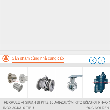
Sản phẩm cùng nhà cung cấp
‹
›
FERRULE VI SINH
VAN BI KITZ 10UTDZ
VAN BƯỚM KITZ 10UB
BẪY HƠI PHAO
INOX 304/316 TIÊU
ĐÚC NỐI REN 