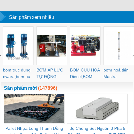
CHUẨN DIN
HIỆU NICOS
Sản phẩm xem nhiều
‹
›
bom truc dung
BƠM ÁP LỰC
BOM CUU HOA
bơm hoả tiển
ewara,bom bu
TỰ ĐỘNG
Diesel,BOM
Mastra
ewara
CHUA CHAY
Sản phẩm mới
(147896)
Pallet Nhựa Long Thành Đồng
Bộ Chống Sét Nguồn 3 Pha 5