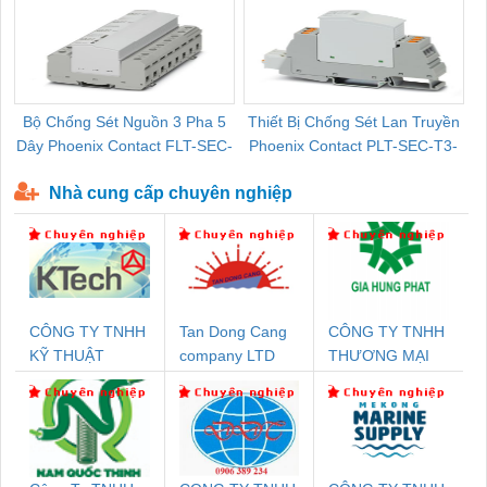
Bộ Chống Sét Nguồn 3 Pha 5
Thiết Bị Chống Sét Lan Truyền
B
Dây Phoenix Contact FLT-SEC-
Phoenix Contact PLT-SEC-T3-
P-T1-3S-440/35-FM - 2908264
230-FM-PT - 2907928
Nhà cung cấp chuyên nghiệp
CÔNG TY TNHH
Tan Dong Cang
CÔNG TY TNHH
KỸ THUẬT
company LTD
THƯƠNG MẠI
KTECH VIỆT
DỊCH VỤ KỸ
NAM
THUẬT ĐIỆN CƠ
GIA HƯNG
PHÁT