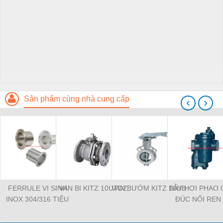
Sản phẩm cùng nhà cung cấp
‹
›
FERRULE VI SINH
VAN BI KITZ 10UTDZ
VAN BƯỚM KITZ 10UB
BẪY HƠI PHAO
INOX 304/316 TIÊU
ĐÚC NỐI REN 
CHUẨN DIN
HIỆU NICOS