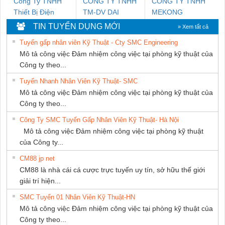
Công Ty TNHH
CONG TY TNHH
CÔNG TY TNHH
Thiết Bị Điện
TM-DV DAI
MEKONG
Nam Quốc Thịnh
DONG THANH
MARINE
TIN TUYỂN DỤNG MỚI
» Xem tất cả
SUPPLY
Tuyển gấp nhân viên Kỹ Thuật - Cty SMC Engineering
Mô tả công việc Đảm nhiệm công việc tại phòng kỹ thuật của
Công ty theo...
Tuyển Nhanh Nhân Viên Kỹ Thuật- SMC
Mô tả công việc Đảm nhiệm công việc tại phòng kỹ thuật của
Công ty theo...
Công Ty SMC Tuyển Gấp Nhân Viên Kỹ Thuật- Hà Nội
Mô tả công việc Đảm nhiệm công việc tại phòng kỹ thuật
của Công ty...
CM88 jp net
CM88 là nhà cái cá cược trực tuyến uy tín, sở hữu thế giới
giải trí hiện...
SMC Tuyển 01 Nhân Viên Kỹ Thuật-HN
Mô tả công việc Đảm nhiệm công việc tại phòng kỹ thuật của
Công ty theo...