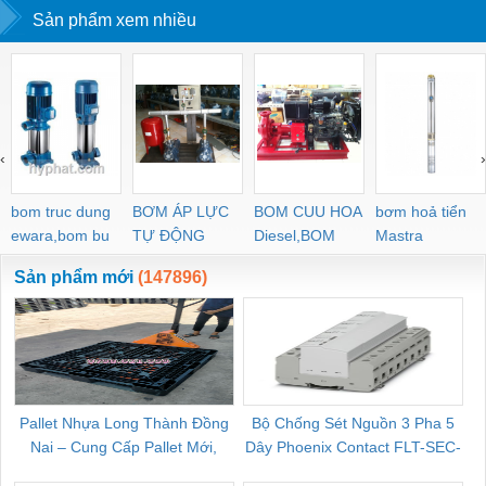
Sản phẩm xem nhiều
‹
›
bom truc dung
BƠM ÁP LỰC
BOM CUU HOA
bơm hoả tiển
ewara,bom bu
TỰ ĐỘNG
Diesel,BOM
Mastra
ewara
CHUA CHAY
Sản phẩm mới
(147896)
Pallet Nhựa Long Thành Đồng
Bộ Chống Sét Nguồn 3 Pha 5
Nai – Cung Cấp Pallet Mới,
Dây Phoenix Contact FLT-SEC-
C
Pallet Cũ Giá Tốt
P-T1-3S-264/50-FM - 2909589