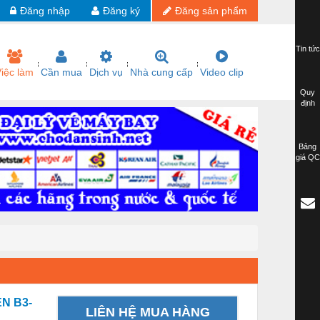
Đăng nhập
Đăng ký
Đăng sản phẩm
Tin tức
iệc làm
Cần mua
Dịch vụ
Nhà cung cấp
Video clip
Quy
định
Bảng
giá QC
N B3-
LIÊN HỆ MUA HÀNG