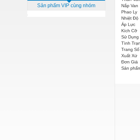
Sản phẩm VIP cùng nhóm
Nắp Van
Dịch vụ - Thi công
Phao Ly
Điện công nghiệp
Nhiệt Độ
Áp Lực
Điện gia dụng
Kích Cỡ
Sử Dụng
Điện Lạnh
Tình Trạ
Trang Số
Đóng tàu Thiết bị
Xuất Xứ
Đơn Giá
Đúc chính xác Thiết bị
Sản phẩm
Dụng cụ cầm tay
Dụng cụ cắt gọt
Dụng cụ điện
Dụng cụ đo
Gỗ - Trang thiết bị
Hàn cắt - Thiết bị