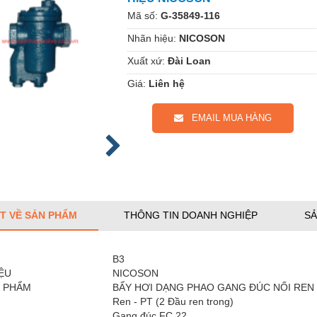
Mã số:
G-35849-116
Nhãn hiệu:
NICOSON
Xuất xứ:
Đài Loan
Giá:
Liên hệ
EMAIL MUA HÀNG
ẾT VỀ SẢN PHẨM
THÔNG TIN DOANH NGHIỆP
SẢ
B3
ỆU
NICOSON
N PHẨM
BẨY HƠI DẠNG PHAO GANG ĐÚC NỐI REN
Ren - PT (2 Đầu ren trong)
n
Gang đúc FC 22