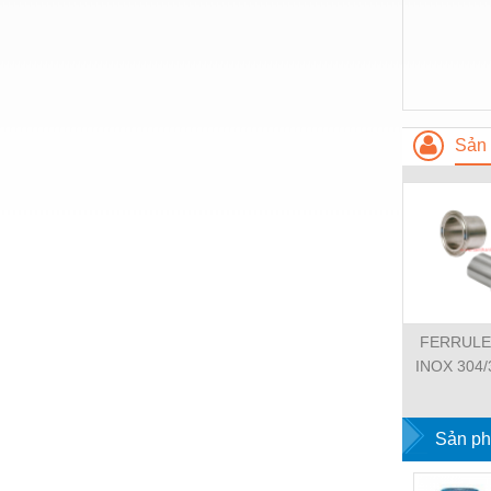
Hóa chất-Trang thiết bị
Kệ công nghiệp
Khí nén - Thiết bị
Khuôn mẫu - Phụ tùng
Sản 
Lọc công nghiệp
Máy công cụ - Phụ tùng
Mỏ - Trang thiết bị
Mô tơ - Hộp số
Môi trường - Thiết bị
FERRULE 
Nâng hạ - Trang thiết bị
INOX 304/
CHUẨN
Nội - Ngoại thất - văn phòng
Sản ph
Nồi hơi - Trang thiết bị
Nông nghiệp - Thiết bị