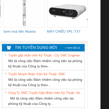
›
bơm hoả tiển Mastra
MÁY CHIẾU VPL-TX7
BOM DINH
WHITE
TIN TUYỂN DỤNG MỚI
» Xem tất cả
Tuyển gấp nhân viên Kỹ Thuật - Cty SMC Engineering
Mô tả công việc Đảm nhiệm công việc tại phòng
kỹ thuật của Công ty theo...
Tuyển Nhanh Nhân Viên Kỹ Thuật- SMC
CÔNG TY TNHH
CÔNG TY TNHH
CÔNG TY TNHH
 Le An Toàn
Bộ giám sát chuỗi
Bộ giám sát dòng
Bộ ng
Mô tả công việc Đảm nhiệm công việc tại phòng
KỸ THUẬT KTECH
THIẾT BỊ CÔNG
KINH DOANH
enix Contact
tấm pin
điện chuỗi
ray W
kỹ thuật của Công ty theo...
VIỆT NAM
NGHIỆP NIHON
DỊCH VỤ XNK
6960 – PSR-
TRANSCLINIC 16I+
TRANSCLINIC 16I+
BAS 
Công Ty SMC Tuyển Gấp Nhân Viên Kỹ Thuật- Hà Nội
SETSUBI VIỆT
PHƯƠNG NAM
SCP-
1K5 L (2433950000)
(2008130000)
(28
Mô tả công việc Đảm nhiệm công việc tại
NAM
/FSP/2X1/1X2
phòng kỹ thuật của Công ty...