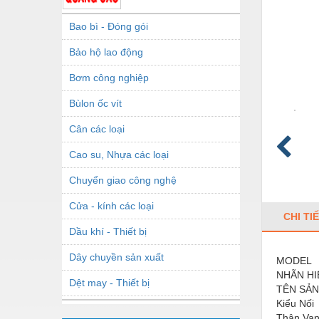
Bao bì - Đóng gói
Bảo hộ lao động
Bơm công nghiệp
Bùlon ốc vít
Cân các loại
Cao su, Nhựa các loại
Chuyển giao công nghệ
Cửa - kính các loại
CHI TI
Dầu khí - Thiết bị
Dây chuyền sản xuất
MODEL
NHÃN HI
Dệt may - Thiết bị
TÊN SẢ
Kiểu Nối
Dầu mỡ công nghiệp
Thân Va