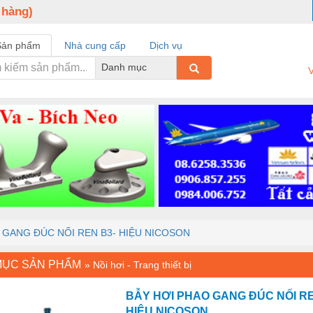
 hàng)
Sản phẩm
Nhà cung cấp
Dịch vụ
Danh mục
V
 GANG ĐÚC NỐI REN B3- HIỆU NICOSON
MỤC SẢN PHẨM
»
Nồi hơi - Trang thiết bị
BẪY HƠI PHAO GANG ĐÚC NỐI RE
HIỆU NICOSON