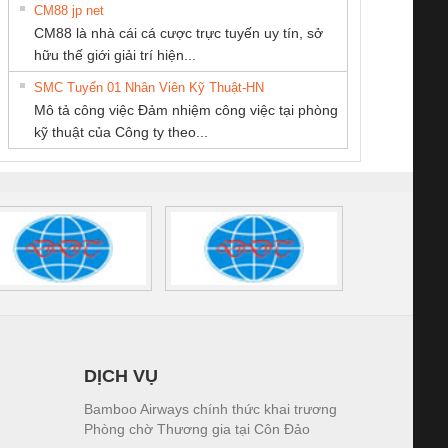
CM88 jp net
Công Ty TNHH
CÔNG TY TNHH
CÔNG TY TNHH
CM88 là nhà cái cá cược trực tuyến uy tín, sở
hiết Bị Điện Nam
MEKONG MARINE
THƯƠNG MẠI
iám sát chuỗi
Bộ chỉnh lưu nguồn
Nẹp nhôm chống
Bộ c
hữu thế giới giải trí hiện...
Quốc Thịnh
SUPPLY
THIÊN ÂN VIỆT
tấm pin
điện TRANSCLINIC
trơn Đà Nẵng
giám 
NAM
SMC Tuyển 01 Nhân Viên Kỹ Thuật-HN
SCLINIC 16I+
BKE 1K5.4
Sola
Mô tả công việc Đảm nhiệm công việc tại phòng
 (2502520000)
(7791400879)2. Giá
TRAN
kỹ thuật của Công ty theo...
1K5.4
DỊCH VỤ
Bamboo Airways chính thức khai trương
Phòng chờ Thương gia tại Côn Đảo