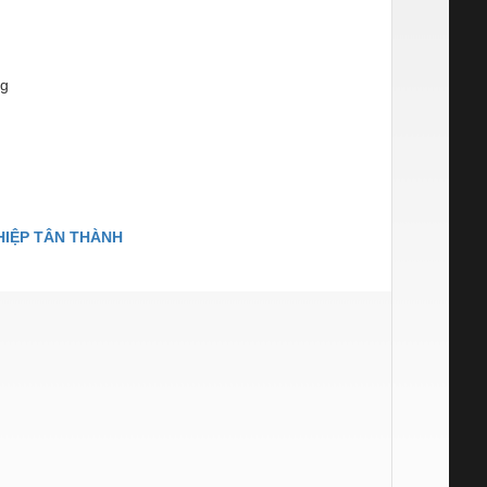
²g
HIỆP TÂN THÀNH