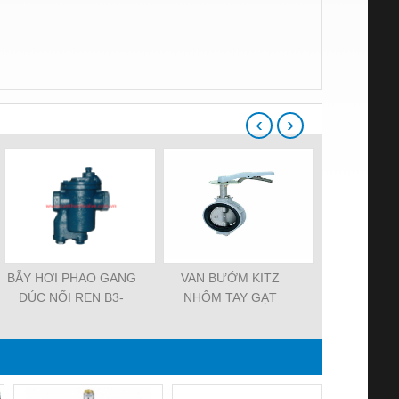
‹
›
BẪY HƠI PHAO GANG
VAN BƯỚM KITZ
Y lọc đồng
ĐÚC NỐI REN B3-
NHÔM TAY GẠT
HIỆU NICOSON
10XJMEA