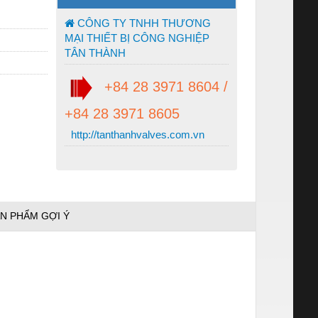
CÔNG TY TNHH THƯƠNG
MẠI THIẾT BỊ CÔNG NGHIỆP
TÂN THÀNH
+84 28 3971 8604 /
+84 28 3971 8605
http://tanthanhvalves.com.vn
N PHẨM GỢI Ý