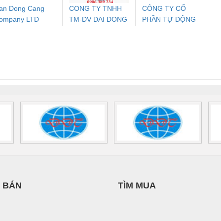
an Dong Cang
CONG TY TNHH
CÔNG TY CỔ
ompany LTD
TM-DV DAI DONG
PHẦN TỰ ĐỘNG
T
ưu Điện AC
Mô-đun Ắc Quy UPS
Rơ Le An Toàn
Bộ g
THANH
TIẾN HƯNG
 Suất Cao
Phoenix Contact
Phoenix Contact
nix Contact
QUINT-HP-
2981059 – PSR-
TRAN
INT-HP-
BAT/PB/48DC/7.0AH/PT
SCP-
1K5 H
0AC/2.5KVA/PT
- 1133819
24UC/ESL4/3X1/1X2/B
 1136815
 BÁN
TÌM MUA