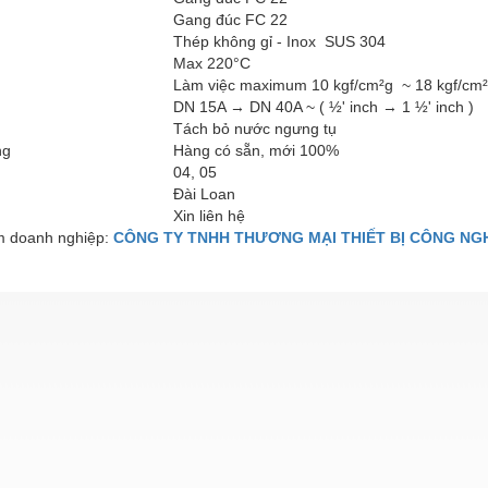
Gang đúc FC 22
Thép không gỉ - Inox SUS 304
Max 220°C
Làm việc maximum 10 kgf/cm²g ~ 18 kgf/cm
DN 15A → DN 40A ~ ( ½' inch → 1 ½' inch )
Tách bỏ nước ngưng tụ
ng
Hàng có sẵn, mới 100%
04, 05
Đài Loan
Xin liên hệ
 doanh nghiệp:
CÔNG TY TNHH THƯƠNG MẠI THIẾT BỊ CÔNG NG