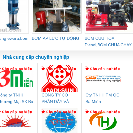
dung ewara,bom
BƠM ÁP LỰC TỰ ĐỘNG
BOM CUU HOA
Diesel,BOM CHUA CHAY
Nhà cung cấp chuyên nghiệp
ông ty TNHH
CÔNG TY CỔ
Cty TNHH TM QC
Đệm An Toàn
Rơ Le An Toàn
Bộ Lặp Tín Hiệu
Rơ
hương Mại SX Ba
PHẦN DÂY VÀ
Ba Miền
nix Contact
Phoenix Contact
PROFIBUS Phoenix
Pho
iền
CÁP ĐIỆN
PC20-1NO-
PSR-SCP-
Contact PSI-REP-
298
THƯỢNG ĐÌNH
24DC-SP -
24UC/ESL4/3X1/1X2/B
PROFIBUS/12MB -
700578
- 2981059
2708863
24DC