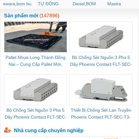
ewara,bom bu
TỰ ĐỘNG
Diesel,BOM
Mastra
ewara
CHUA CHAY
Sản phẩm mới
(147896)
Pallet Nhựa Long Thành Đồng
Bộ Chống Sét Nguồn 3 Pha 5
Nai – Cung Cấp Pallet Mới,
Dây Phoenix Contact FLT-SEC-
C
Pallet Cũ Giá Tốt
P-T1-3S-264/50-FM - 2909589
Bộ Chống Sét Nguồn 3 Pha 5
Thiết Bị Chống Sét Lan Truyền
B
Dây Phoenix Contact FLT-SEC-
Phoenix Contact PLT-SEC-T3-
P-T1-3S-440/35-FM - 2908264
230-FM-PT - 2907928
Nhà cung cấp chuyên nghiệp