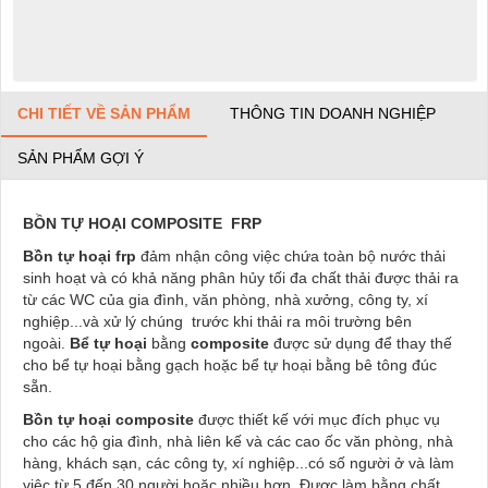
CHI TIẾT VỀ SẢN PHẨM
THÔNG TIN DOANH NGHIỆP
SẢN PHẨM GỢI Ý
BỒN TỰ HOẠI
COMPOSITE
FRP
Bồn tự hoại frp
đảm nhận công việc chứa toàn bộ nước thải
sinh hoạt và có khả năng phân hủy tối đa chất thải được thải ra
từ các WC của gia đình, văn phòng, nhà xưởng, công ty, xí
nghiệp...và xử lý chúng trước khi thải ra môi trường bên
ngoài.
Bể tự hoại
bằng
composite
được sử dụng để thay thế
cho bể tự hoại bằng gạch hoặc bể tự hoại bằng bê tông đúc
sẵn.
Bồn
tự hoại
composite
được thiết kế với mục đích phục vụ
cho các hộ gia đình, nhà liên kế và các cao ốc văn phòng, nhà
hàng, khách sạn, các công ty, xí nghiệp...có số người ở và làm
việc từ 5 đến 30 người hoặc nhiều hơn. Được làm bằng chất