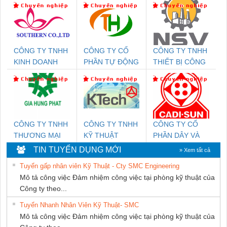
CÔNG TY TNHH
CÔNG TY CỔ
CÔNG TY TNHH
KINH DOANH
PHẦN TỰ ĐỘNG
THIẾT BỊ CÔNG
DỊCH VỤ XNK
TIẾN HƯNG
NGHIỆP NIHON
PHƯƠNG NAM
SETSUBI VIỆT
NAM
CÔNG TY TNHH
CÔNG TY TNHH
CÔNG TY CỔ
THƯƠNG MẠI
KỸ THUẬT
PHẦN DÂY VÀ
DỊCH VỤ KỸ
KTECH VIỆT
CÁP ĐIỆN
TIN TUYỂN DỤNG MỚI
» Xem tất cả
THUẬT ĐIỆN CƠ
NAM
THƯỢNG ĐÌNH
Tuyển gấp nhân viên Kỹ Thuật - Cty SMC Engineering
GIA HƯNG PHÁT
Mô tả công việc Đảm nhiệm công việc tại phòng kỹ thuật của
Công ty theo...
Tuyển Nhanh Nhân Viên Kỹ Thuật- SMC
Mô tả công việc Đảm nhiệm công việc tại phòng kỹ thuật của