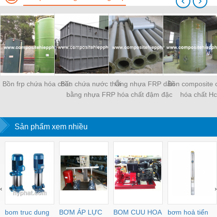
‹
›
Bồn frp chứa hóa chất
Bồn chứa nước thải
Ống nhựa FRP dẫn
Bồn composite 
bằng nhựa FRP
hóa chất đậm đặc
hóa chất Hc
Sản phẩm xem nhiều
‹
›
bom truc dung
BƠM ÁP LỰC
BOM CUU HOA
bơm hoả tiển