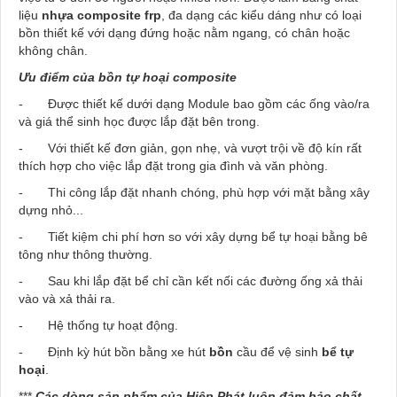
liệu
nhựa composite frp
, đa dạng các kiểu dáng như có loại
bồn thiết kế với dạng đứng hoặc nằm ngang, có chân hoặc
không chân.
Ưu điểm của
bồn
tự hoại
composite
- Được thiết kế dưới dạng Module bao gồm các ống vào/ra
và giá thể sinh học được lắp đặt bên trong.
- Với thiết kế đơn giản, gọn nhẹ, và vượt trội về độ kín rất
thích hợp cho việc lắp đặt trong gia đình và văn phòng.
- Thi công lắp đặt nhanh chóng, phù hợp với mặt bằng xây
dựng nhỏ...
- Tiết kiệm chi phí hơn so với xây dựng bể tự hoại bằng bê
tông như thông thường.
- Sau khi lắp đặt bể chỉ cần kết nối các đường ống xả thải
vào và xả thải ra.
- Hệ thống tự hoạt động.
- Định kỳ hút bồn bằng xe hút
bồn
cầu để vệ sinh
bể tự
hoại
.
***
Các dòng sản phẩm của Hiệp Phát luôn đảm bảo chất