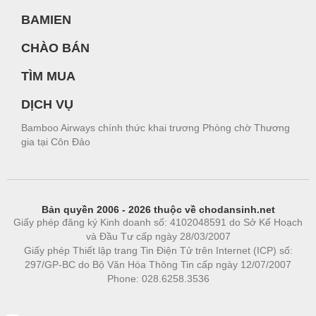
BAMIEN
CHÀO BÁN
TÌM MUA
DỊCH VỤ
Bamboo Airways chính thức khai trương Phòng chờ Thương
gia tại Côn Đảo
Bản quyền 2006 - 2026 thuộc về chodansinh.net
Giấy phép đăng ký Kinh doanh số: 4102048591 do Sở Kế Hoạch
và Đầu Tư cấp ngày 28/03/2007
Giấy phép Thiết lập trang Tin Điện Tử trên Internet (ICP) số:
297/GP-BC do Bộ Văn Hóa Thông Tin cấp ngày 12/07/2007
Phone: 028.6258.3536
Phòng trọ
|
https://bdsgroup.vn
https://kqxs123.com