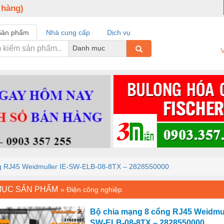
 hàng)
Sản phẩm
Nhà cung cấp
Dịch vụ
Danh mục
V
g RJ45 Weidmuller IE-SW-ELB-08-8TX – 2828550000
MỤC SẢN PHẨM
»
Điện công nghiệp
Bộ chia mạng 8 cổng RJ45 Weidmul
SW-ELB-08-8TX – 2828550000