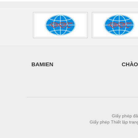
Thiết bị làm sạch
Thiết bị sơn - Sơn
Thiết bị nhà bếp
Thiết bị nhiệt
Thiêt bị PCCC
Thiết bị truyền động
BAMIEN
CHÀO
Thiết bị văn phòng
Thiết bị viễn thông
Thủy lực-Thiết bị
Thủy sản - Trang thiết bị
Tự động hoá
Giấy phép đă
Giấy phép Thiết lập tra
Van - Co các loại
Vật liệu mài mòn