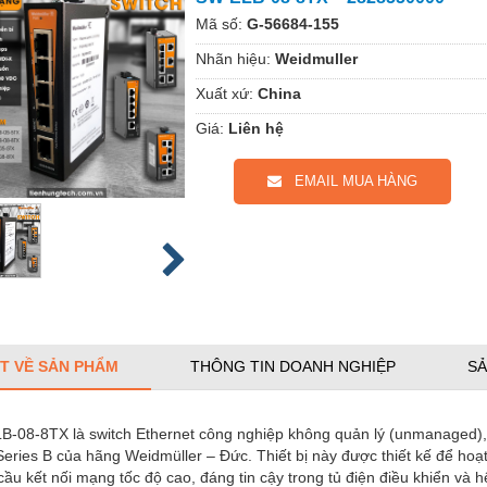
Mã số:
G-56684-155
Nhãn hiệu:
Weidmuller
Xuất xứ:
China
Giá:
Liên hệ
EMAIL MUA HÀNG
ẾT VỀ SẢN PHẨM
THÔNG TIN DOANH NGHIỆP
SẢ
B-08-8TX là switch Ethernet công nghiệp không quản lý (unmanaged)
eries B của hãng Weidmüller – Đức. Thiết bị này được thiết kế để hoạ
ầu kết nối mạng tốc độ cao, đáng tin cậy trong tủ điện điều khiển và 