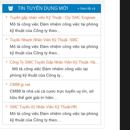
TIN TUYỂN DỤNG MỚI
» Xem tất cả
Tuyển gấp nhân viên Kỹ Thuật - Cty SMC Engineering
Mô tả công việc Đảm nhiệm công việc tại phòng
kỹ thuật của Công ty theo...
Tuyển Nhanh Nhân Viên Kỹ Thuật- SMC
Công ty TNHH
CÔNG TY TNHH
CÔNG TY TNHH
 Le An Toàn
Bộ giám sát chuỗi
Bộ giám sát dòng
Bộ ng
Mô tả công việc Đảm nhiệm công việc tại phòng
Thương Mại SX Ba
THƯƠNG MẠI
THIẾT BỊ CÔNG
enix Contact
tấm pin
điện chuỗi
ray W
kỹ thuật của Công ty theo...
Miền
THIÊN ÂN VIỆT
NGHIỆP NIHON
6960 – PSR-
TRANSCLINIC 16I+
TRANSCLINIC 16I+
BAS 
Công Ty SMC Tuyển Gấp Nhân Viên Kỹ Thuật- Hà Nội
NAM
SETSUBI VIỆT
SCP-
1K5 L (2433950000)
(2008130000)
(28
Mô tả công việc Đảm nhiệm công việc tại
NAM
/FSP/2X1/1X2
phòng kỹ thuật của Công ty...
CM88 jp net
CÔNG TY CP TỰ
CÔNG TY TNHH
Công Ty TNHH
CM88 là nhà cái cá cược trực tuyến uy tín, sở
ĐỘNG TIẾN
MEKONG MARINE
Thiết Bị Điện Nam
iám sát chuỗi
Bộ chỉnh lưu nguồn
Nẹp nhôm chống
Bộ c
hữu thế giới giải trí hiện...
HƯNG
SUPPLY
Quốc Thịnh
tấm pin
điện TRANSCLINIC
trơn Đà Nẵng
giám 
SMC Tuyển 01 Nhân Viên Kỹ Thuật-HN
SCLINIC 16I+
BKE 1K5.4
Sola
Mô tả công việc Đảm nhiệm công việc tại phòng
 (2502520000)
(7791400879)2. Giá
TRAN
kỹ thuật của Công ty theo...
1K5.4