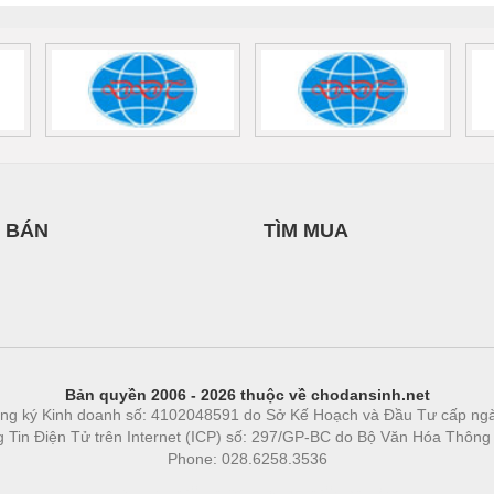
 BÁN
TÌM MUA
Bản quyền 2006 - 2026 thuộc về chodansinh.net
ng ký Kinh doanh số: 4102048591 do Sở Kế Hoạch và Đầu Tư cấp ng
ng Tin Điện Tử trên Internet (ICP) số: 297/GP-BC do Bộ Văn Hóa Thông
Phone: 028.6258.3536
Phòng trọ
|
https://bdsgroup.vn
https://kqxs123.com