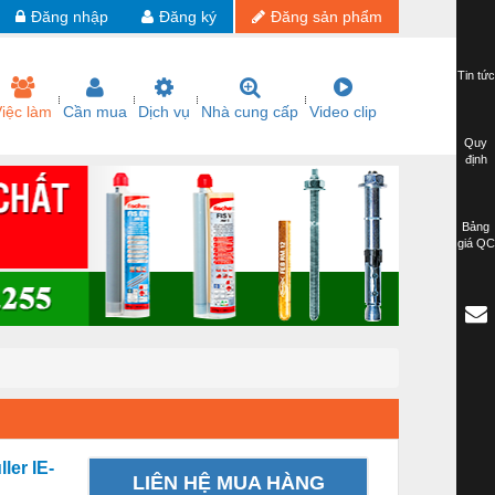
Đăng nhập
Đăng ký
Đăng sản phẩm
Tin tức
iệc làm
Cần mua
Dịch vụ
Nhà cung cấp
Video clip
Quy
định
Bảng
giá QC
ler IE-
LIÊN HỆ MUA HÀNG