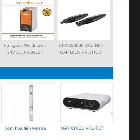
Bộ nguồn Weidmuller
1422030000 ĐẦU NỐI
101000000
24V DC PROeco -
CÁP ĐIỆN PV STICK
2.5 – CẦU 
TIENHUNGTECH
SET
NỐI ĐẤ
WEIDMUL
TIENHUN
›
bơm hoả tiển Mastra
MÁY CHIẾU VPL-TX7
BOM DINH
WHITE