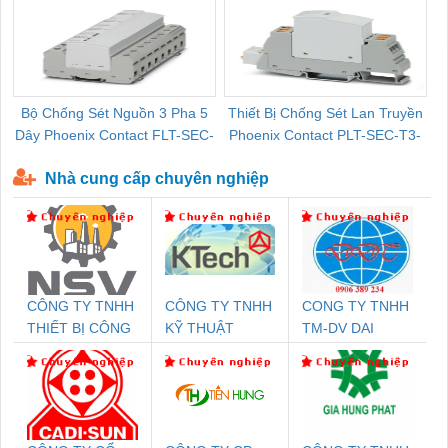
Bộ Chống Sét Nguồn 3 Pha 5
Thiết Bị Chống Sét Lan Truyền
B
Dây Phoenix Contact FLT-SEC-
Phoenix Contact PLT-SEC-T3-
P-T1-3S-440/35-FM - 2908264
230-FM-PT - 2907928
Nhà cung cấp chuyên nghiệp
CÔNG TY TNHH
CÔNG TY TNHH
CONG TY TNHH
THIẾT BỊ CÔNG
KỸ THUẬT
TM-DV DAI
NGHIỆP NIHON
KTECH VIỆT
DONG THANH
SETSUBI VIỆT
NAM
NAM