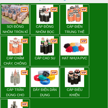
SỢI ĐỒNG
CÁP ĐỒNG
CÁP ĐIỆN
NHÔM TRÒN KĨ
NHÔM BỌC
TRUNG THẾ
THUẬT ĐIỆN
CÁP CHẬM
CÁP CAO SU
HẠT NHỰA PVC
CHÁY, CHỐNG
CHÁY
CÁP TRẦN
DÂY ĐIỆN DÂN
CÁP ĐIỀU
DÙNG CHO
DỤNG
KHIỂN
ĐƯỜNG DÂY
TẢI ĐIỆN TRÊN