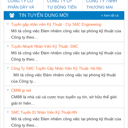
CÔNG TY CỔ
CÔNG TY CP
CÔNG TY TNHH
PHẦN DÂY VÀ
TỰ ĐỘNG TIẾN
THƯƠNG MẠI
CÁP ĐIỆN
HƯNG
DỊCH VỤ KỸ
TIN TUYỂN DỤNG MỚI
» Xem tất cả
THƯỢNG ĐÌNH
THUẬT ĐIỆN CƠ
Tuyển gấp nhân viên Kỹ Thuật - Cty SMC Engineering
GIA HƯNG
Mô tả công việc Đảm nhiệm công việc tại phòng kỹ thuật của
PHÁT
Công ty theo...
Tuyển Nhanh Nhân Viên Kỹ Thuật- SMC
Mô tả công việc Đảm nhiệm công việc tại phòng kỹ thuật của
Công ty theo...
Công Ty SMC Tuyển Gấp Nhân Viên Kỹ Thuật- Hà Nội
Mô tả công việc Đảm nhiệm công việc tại phòng kỹ thuật
của Công ty...
CM88 jp net
CM88 là nhà cái cá cược trực tuyến uy tín, sở hữu thế giới
giải trí hiện...
SMC Tuyển 01 Nhân Viên Kỹ Thuật-HN
Mô tả công việc Đảm nhiệm công việc tại phòng kỹ thuật của
Công ty theo...