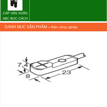
KHÔNG
CÁP VẶN XOẮN
ABC BỌC CÁCH
ĐIỆN XLPE
DANH MỤC SẢN PHẨM
»
Điện công nghiệp