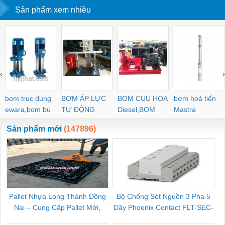
Sản phẩm xem nhiều
âm P30, Máy mài
khuôn mẫu Minitor
Minimo
‹
›
bom truc dung
BƠM ÁP LỰC
BOM CUU HOA
bơm hoả tiển
ewara,bom bu
TỰ ĐỘNG
Diesel,BOM
Mastra
ewara
CHUA CHAY
Sản phẩm mới
(147896)
Pallet Nhựa Long Thành Đồng
Bộ Chống Sét Nguồn 3 Pha 5
Nai – Cung Cấp Pallet Mới,
Dây Phoenix Contact FLT-SEC-
C
Pallet Cũ Giá Tốt
P-T1-3S-264/50-FM - 2909589