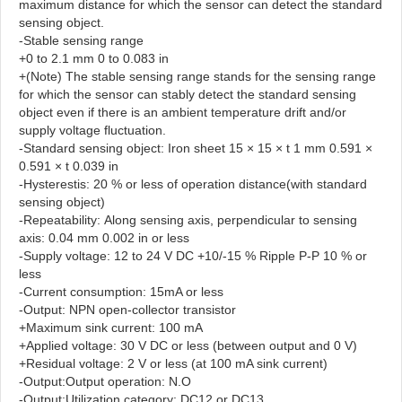
maximum distance for which the sensor can detect the standard
sensing object.
-Stable sensing range
+0 to 2.1 mm
0 to 0.083 in
+(Note) The stable sensing range stands for the sensing range
for which the sensor can stably detect the standard sensing
object even if there is an ambient temperature drift and/or
supply voltage fluctuation.
-Standard sensing object: Iron sheet 15 × 15 × t 1 mm
0.591 ×
0.591 × t 0.039 in
-Hysterestis: 20 % or less of operation distance(with standard
sensing object)
-Repeatability: Along sensing axis, perpendicular to sensing
axis: 0.04 mm
0.002 in
or less
-Supply voltage: 12 to 24 V DC +10/-15 % Ripple P-P 10 % or
less
-Current consumption: 15mA or less
-Output: NPN open-collector transistor
+Maximum sink current: 100 mA
+Applied voltage: 30 V DC or less (between output and 0 V)
+Residual voltage: 2 V or less (at 100 mA sink current)
-Output:Output operation: N.O
-Output:Utilization category: DC12 or DC13