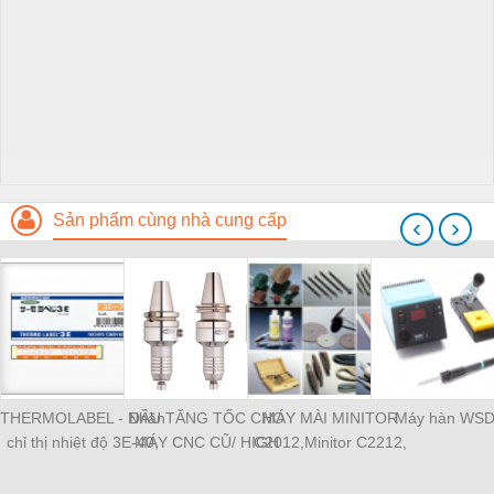
Sản phẩm cùng nhà cung cấp
‹
›
THERMOLABEL - Nhãn
ĐẦU TĂNG TỐC CHO
MÁY MÀI MINITOR
Máy hàn WS
chỉ thị nhiệt độ 3E-40,
MÁY CNC CŨ/ HIGH
C2012,Minitor C2212,
tem nhiệt Nigk A-50,
SPEED SPINDLE
MINITOR C2112,
thermolabe Nigk
MINIMO máy mài siêu