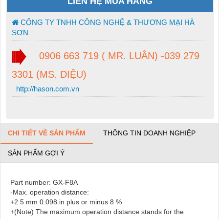
LIÊN HỆ MUA HÀNG
CÔNG TY TNHH CÔNG NGHỆ & THƯƠNG MẠI HÀ
SƠN
0906 663 719 ( MR. LUÂN) -039 279
3301 (MS. DIỆU)
http://hason.com.vn
CHI TIẾT VỀ SẢN PHẨM
THÔNG TIN DOANH NGHIỆP
SẢN PHẨM GỢI Ý
Part number: GX-F8A
-Max. operation distance:
+2.5 mm
0.098 in
plus or minus 8 %
+(Note) The maximum operation distance stands for the