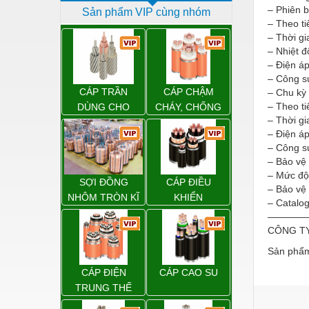
– Phiên b
Sản phẩm VIP cùng nhóm
Dịch vụ - Thi công
– Theo t
– Thời gi
Điện công nghiệp
– Nhiệt 
Điện gia dụng
– Điện á
– Công s
Điện Lạnh
CÁP TRẦN
CÁP CHẬM
– Chu kỳ
– Theo t
DÙNG CHO
CHÁY, CHỐNG
Đóng tàu Thiết bị
– Thời gi
ĐƯỜNG DÂY
CHÁY
– Điện á
TẢI ĐIỆN TRÊN
Đúc chính xác Thiết bị
– Công s
KHÔNG
– Bảo vệ
Dụng cụ cầm tay
– Mức độ
SỢI ĐỒNG
CÁP ĐIỀU
Dụng cụ cắt gọt
– Bảo vệ
NHÔM TRÒN KĨ
KHIỂN
– Catalo
THUẬT ĐIỆN
Dụng cụ điện
————
CÔNG T
Dụng cụ đo
Sản phẩm
Gỗ - Trang thiết bị
CÁP ĐIỆN
CÁP CAO SU
Hàn cắt - Thiết bị
TRUNG THẾ