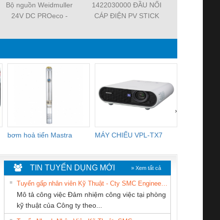
Bộ nguồn Weidmuller
1422030000 ĐẦU NỐI
101000000
24V DC PROeco -
CÁP ĐIỆN PV STICK
2.5 – CẦU 
TIENHUNGTECH
SET
NỐI ĐẤ
WEIDMUL
TIENHUN
›
bơm hoả tiển Mastra
MÁY CHIẾU VPL-TX7
BOM DINH
WHITE
TIN TUYỂN DỤNG MỚI
» Xem tất cả
Tuyển gấp nhân viên Kỹ Thuật - Cty SMC Engineering
Mô tả công việc Đảm nhiệm công việc tại phòng
kỹ thuật của Công ty theo...