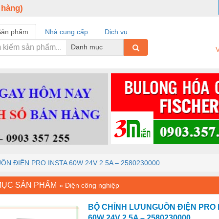
 hàng)
Sản phẩm
Nhà cung cấp
Dịch vụ
Danh mục
V
N ĐIỆN PRO INSTA 60W 24V 2.5A – 2580230000
MỤC SẢN PHẨM
»
Điện công nghiệp
BỘ CHỈNH LƯUNGUỒN ĐIỆN PRO 
60W 24V 2.5A – 2580230000