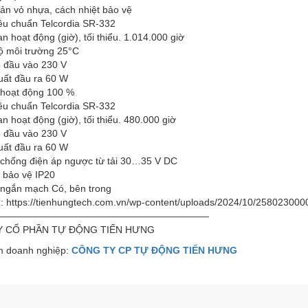
ản vỏ nhựa, cách nhiệt bảo vệ
iêu chuẩn Telcordia SR-332
an hoạt động (giờ), tối thiểu. 1.014.000 giờ
độ môi trường 25°C
p đầu vào 230 V
uất đầu ra 60 W
 hoạt động 100 %
iêu chuẩn Telcordia SR-332
an hoạt động (giờ), tối thiểu. 480.000 giờ
p đầu vào 230 V
uất đầu ra 60 W
 chống điện áp ngược từ tải 30…35 V DC
 bảo vệ IP20
 ngắn mạch Có, bên trong
g: https://tienhungtech.com.vn/wp-content/uploads/2024/10/25802
——————————————————————
Y CỔ PHẦN TỰ ĐỘNG TIẾN HƯNG
 doanh nghiệp:
CÔNG TY CP TỰ ĐỘNG TIẾN HƯNG