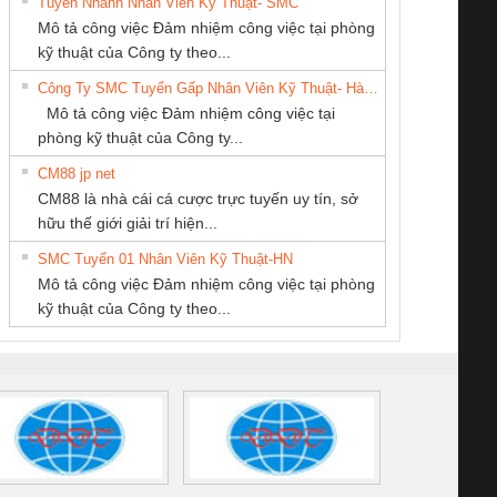
Tuyển Nhanh Nhân Viên Kỹ Thuật- SMC
CÔNG TY TNHH
Công ty TNHH
CÔNG TY TNHH
 Le An Toàn
Bộ giám sát chuỗi
Bộ giám sát dòng
Bộ ng
Mô tả công việc Đảm nhiệm công việc tại phòng
THƯƠNG MẠI
Thương Mại SX
KINH DOANH
enix Contact
tấm pin
điện chuỗi
ray W
kỹ thuật của Công ty theo...
DỊCH VỤ KỸ
Ba Miền
DỊCH VỤ XNK
6960 – PSR-
TRANSCLINIC 16I+
TRANSCLINIC 16I+
BAS 
Công Ty SMC Tuyển Gấp Nhân Viên Kỹ Thuật- Hà Nội
THUẬT ĐIỆN CƠ
PHƯƠNG NAM
SCP-
1K5 L (2433950000)
(2008130000)
(28
Mô tả công việc Đảm nhiệm công việc tại
GIA HƯNG PHÁT
/FSP/2X1/1X2
phòng kỹ thuật của Công ty...
CM88 jp net
CÔNG TY TNHH
CÔNG TY TNHH
CÔNG TY TNHH
CM88 là nhà cái cá cược trực tuyến uy tín, sở
MEKONG MARINE
KỸ THUẬT KTECH
THƯƠNG MẠI
iám sát chuỗi
Bộ chỉnh lưu nguồn
Nẹp nhôm chống
Bộ c
hữu thế giới giải trí hiện...
SUPPLY
VIỆT NAM
THIÊN ÂN VIỆT
tấm pin
điện TRANSCLINIC
trơn Đà Nẵng
giám 
NAM
SMC Tuyển 01 Nhân Viên Kỹ Thuật-HN
SCLINIC 16I+
BKE 1K5.4
Sola
Mô tả công việc Đảm nhiệm công việc tại phòng
 (2502520000)
(7791400879)2. Giá
TRAN
kỹ thuật của Công ty theo...
1K5.4