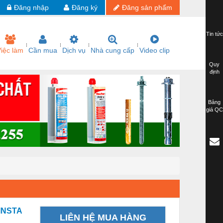
Đăng nhập
Đăng ký
Đăng sản phẩm
Tin tức
iệc làm
Cần mua
Dịch vụ
Nhà cung cấp
Video clip
Quy
định
Bảng
giá QC
INSTA
LIÊN HỆ MUA HÀNG