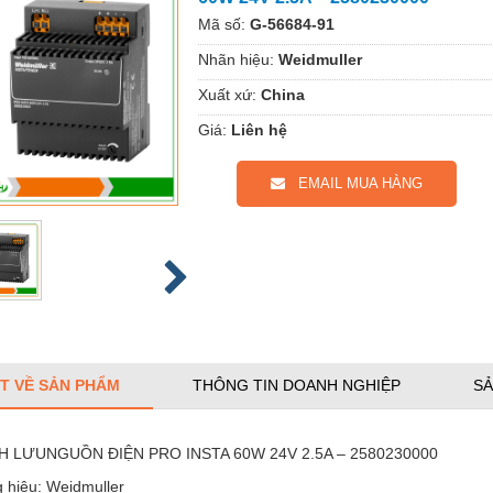
Mã số:
G-56684-91
Nhãn hiệu:
Weidmuller
Xuất xứ:
China
Giá:
Liên hệ
EMAIL MUA HÀNG
ẾT VỀ SẢN PHẨM
THÔNG TIN DOANH NGHIỆP
SẢ
H LƯUNGUỒN ĐIỆN PRO INSTA 60W 24V 2.5A – 2580230000
 hiệu: Weidmuller