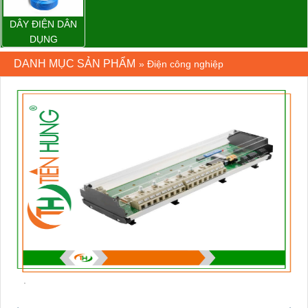
DÂY ĐIỆN DÂN
DỤNG
DANH MỤC SẢN PHẨM
»
Điện công nghiệp