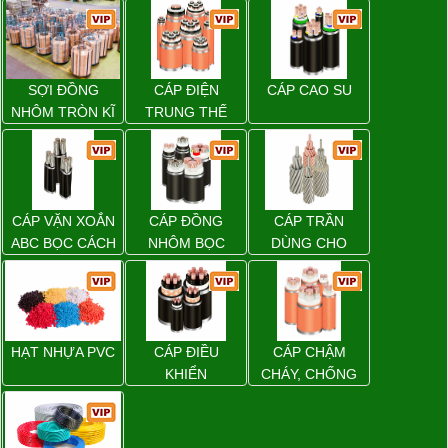
SỢI ĐỒNG
CÁP ĐIỆN
CÁP CAO SU
NHÔM TRÒN KĨ
TRUNG THẾ
THUẬT ĐIỆN
CÁP VẶN XOẮN
CÁP ĐỒNG
CÁP TRẦN
ABC BỌC CÁCH
NHÔM BỌC
DÙNG CHO
ĐIỆN XLPE
ĐƯỜNG DÂY
TẢI ĐIỆN TRÊN
KHÔNG
HẠT NHỰA PVC
CÁP ĐIỀU
CÁP CHẬM
KHIỂN
CHÁY, CHỐNG
CHÁY