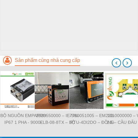
Sản phẩm cùng nhà cung cấp
‹
›
BỘ NGUỒN EMPARRO
2828550000 – IE-SW-
7760051005 – EM220-
1010000000 –
IP67 1 PHA - 9000-
ELB-08-8TX – BỘ
RTU-4DI2DO – ĐỒNG
2.5 – CẦU ĐẤU
11112-1962020 -
CHIA MẠNG 8 CỔNG
HỒ ĐO DÒNG ĐIỆN,
NỐI ĐẤT –
EMPARRO IP67
RJ45 – WEIDMULLER
ĐO ĐIỆN ÁP –
WEIDMULLE