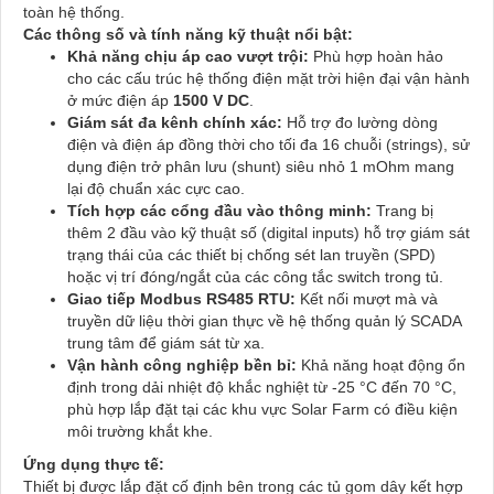
toàn hệ thống.
Các thông số và tính năng kỹ thuật nổi bật:
Khả năng chịu áp cao vượt trội:
Phù hợp hoàn hảo
cho các cấu trúc hệ thống điện mặt trời hiện đại vận hành
ở mức điện áp
1500 V DC
.
Giám sát đa kênh chính xác:
Hỗ trợ đo lường dòng
điện và điện áp đồng thời cho tối đa 16 chuỗi (strings), sử
dụng điện trở phân lưu (shunt) siêu nhỏ 1 mOhm mang
lại độ chuẩn xác cực cao.
Tích hợp các cổng đầu vào thông minh:
Trang bị
thêm 2 đầu vào kỹ thuật số (digital inputs) hỗ trợ giám sát
trạng thái của các thiết bị chống sét lan truyền (SPD)
hoặc vị trí đóng/ngắt của các công tắc switch trong tủ.
Giao tiếp Modbus RS485 RTU:
Kết nối mượt mà và
truyền dữ liệu thời gian thực về hệ thống quản lý SCADA
trung tâm để giám sát từ xa.
Vận hành công nghiệp bền bỉ:
Khả năng hoạt động ổn
định trong dải nhiệt độ khắc nghiệt từ -25 °C đến 70 °C,
phù hợp lắp đặt tại các khu vực Solar Farm có điều kiện
môi trường khắt khe.
Ứng dụng thực tế:
Thiết bị được lắp đặt cố định bên trong các tủ gom dây kết hợp