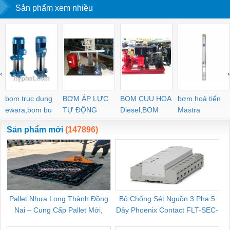
POWER SUPPLY 1-
Sản phẩm xem nhiều
WEIDMULLER
TIENHUNGTE
PHASE
‹
›
bom truc dung
BƠM ÁP LỰC
BOM CUU HOA
bơm hoả tiển
ewara,bom bu
TỰ ĐỘNG
Diesel,BOM
Mastra
ewara
CHUA CHAY
Sản phẩm mới
(147896)
Pallet Nhựa Long Thành Đồng
Bộ Chống Sét Nguồn 3 Pha 5
Nai – Cung Cấp Pallet Mới,
Dây Phoenix Contact FLT-SEC-
C
Pallet Cũ Giá Tốt
P-T1-3S-264/50-FM - 2909589