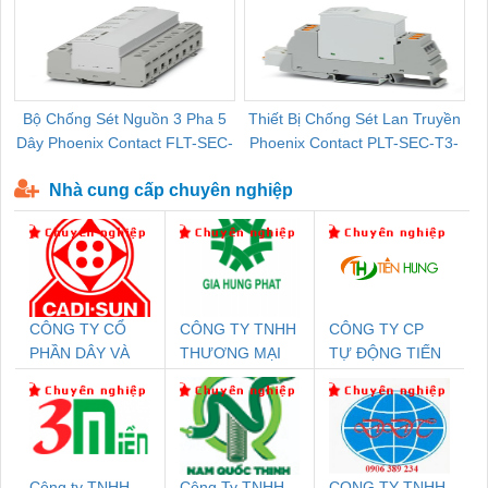
Bộ Chống Sét Nguồn 3 Pha 5
Thiết Bị Chống Sét Lan Truyền
B
Dây Phoenix Contact FLT-SEC-
Phoenix Contact PLT-SEC-T3-
P-T1-3S-440/35-FM - 2908264
230-FM-PT - 2907928
Nhà cung cấp chuyên nghiệp
CÔNG TY CỔ
CÔNG TY TNHH
CÔNG TY CP
PHẦN DÂY VÀ
THƯƠNG MẠI
TỰ ĐỘNG TIẾN
CÁP ĐIỆN
DỊCH VỤ KỸ
HƯNG
THƯỢNG ĐÌNH
THUẬT ĐIỆN CƠ
GIA HƯNG
PHÁT
Công ty TNHH
Công Ty TNHH
CONG TY TNHH