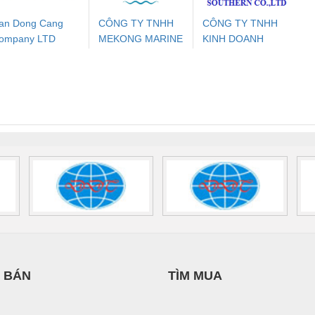
an Dong Cang
CÔNG TY TNHH
CÔNG TY TNHH
ompany LTD
MEKONG MARINE
KINH DOANH
ưu Điện AC
Mô-đun Ắc Quy UPS
Rơ Le An Toàn
Bộ g
SUPPLY
DỊCH VỤ XNK
 Suất Cao
Phoenix Contact
Phoenix Contact
PHƯƠNG NAM
nix Contact
QUINT-HP-
2981059 – PSR-
TRAN
INT-HP-
BAT/PB/48DC/7.0AH/PT
SCP-
1K5 H
0AC/2.5KVA/PT
- 1133819
24UC/ESL4/3X1/1X2/B
 1136815
 BÁN
TÌM MUA