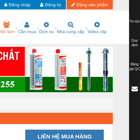
Đăng nhập
Đăng ký
Đăng sản phẩm
Tin tức
iệc làm
Cần mua
Dịch vụ
Nhà cung cấp
Video clip
Quy
định
Bảng
giá QC
LIÊN HỆ MUA HÀNG