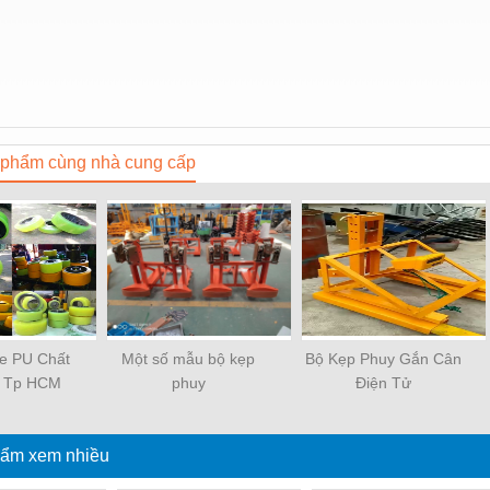
phẩm cùng nhà cung cấp
e PU Chất
Một số mẫu bộ kẹp
Bộ Kẹp Phuy Gắn Cân
i Tp HCM
phuy
Điện Tử
ẩm xem nhiều