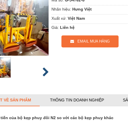
Nhãn hiệu:
Hưng Việt
Xuất xứ:
Việt Nam
Giá:
Liên hệ
EMAIL MUA HÀNG
ẾT VỀ SẢN PHẨM
THÔNG TIN DOANH NGHIỆP
SẢ
 tiến của bộ kẹp phuy đôi N2 so với các bộ kẹp phuy khác