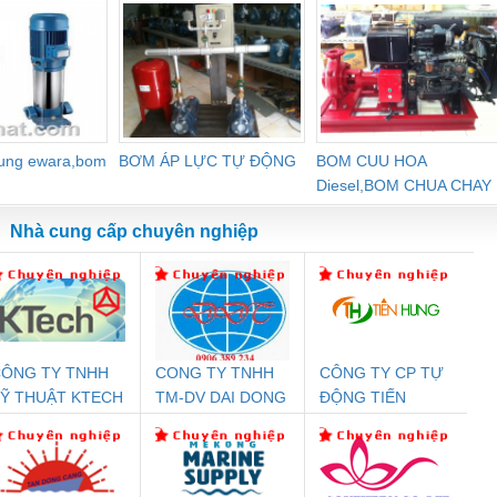
dung ewara,bom
BƠM ÁP LỰC TỰ ĐỘNG
BOM CUU HOA
Diesel,BOM CHUA CHAY
Nhà cung cấp chuyên nghiệp
ÔNG TY TNHH
CONG TY TNHH
CÔNG TY CP TỰ
Đệm An Toàn
Rơ Le An Toàn
Bộ Lặp Tín Hiệu
Rơ
Ỹ THUẬT KTECH
TM-DV DAI DONG
ĐỘNG TIẾN
nix Contact
Phoenix Contact
PROFIBUS Phoenix
Pho
IỆT NAM
THANH
HƯNG
PC20-1NO-
PSR-SCP-
Contact PSI-REP-
298
24DC-SP -
24UC/ESL4/3X1/1X2/B
PROFIBUS/12MB -
700578
- 2981059
2708863
24DC