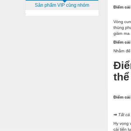
Sản phẩm VIP cùng nhóm
Dịch vụ - Thi công
Điểm cải
Điện công nghiệp
Vòng cun
Điện gia dụng
thùng phu
giảm ma s
Điện Lạnh
Điểm cải
Đóng tàu Thiết bị
Nhằm để b
Đúc chính xác Thiết bị
Điể
Dụng cụ cầm tay
thể
Dụng cụ cắt gọt
Dụng cụ điện
Điểm cải
Dụng cụ đo
Gỗ - Trang thiết bị
⇒
Tất cả
Hàn cắt - Thiết bị
Hy vọng 
cải tiến 