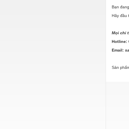
Hóa chất-Trang thiết bị
Bạn đang
Kệ công nghiệp
Hãy đầu 
Khí nén - Thiết bị
Khuôn mẫu - Phụ tùng
Mọi chi t
Hotline:
Lọc công nghiệp
Email:
sa
Máy công cụ - Phụ tùng
Mỏ - Trang thiết bị
Sản phẩm
Mô tơ - Hộp số
Môi trường - Thiết bị
Nâng hạ - Trang thiết bị
Nội - Ngoại thất - văn phòng
Nồi hơi - Trang thiết bị
Nông nghiệp - Thiết bị