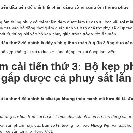
 tiến đầu tiên đó chính là phần càng vòng cung ôm thùng phuy
.
g ôm thùng phuy có thêm tấm đệm được làm từ cao su bọc vãi sợi mềm
y tựa vào nó đồng thời giảm quán tính và hạn chế rớt phy, sẽ giúp t
át từ thùng phi vào bộ kẹp phuy giúp tránh trầy xước ăn mòn.
 tiến thứ 2 đó chính là dây xích giữ an toàn ở giữa 2 ống đưa cà
ộ kẹp không bị rơi ra lúc xe nâng động cơ khi đang làm việc.
m cải tiến thứ 3: Bộ kẹp p
 gắp được cả phuy sắt lẫ
 tiến thứ 4 đó chính là cấu tạo khung thép mạnh mẽ hơn để tải đư
 những cải tiến trên chỉ nhằm 1 mục đích chính là vì sự tiện dụng và a
với sản phẩm này, các bạn sẽ tin tưởng hơn vào
Hưng Việt
và lựa chọ
luôn có sẵn tại kho Hưng Việt.