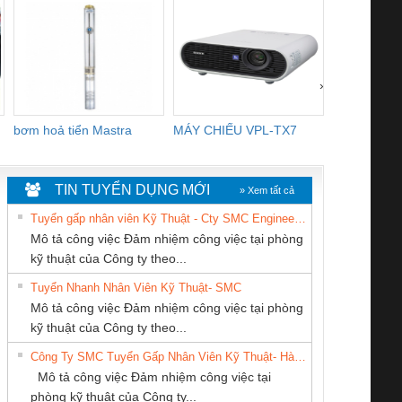
›
bơm hoả tiển Mastra
MÁY CHIẾU VPL-TX7
BOM DINH
WHITE
TIN TUYỂN DỤNG MỚI
» Xem tất cả
Tuyển gấp nhân viên Kỹ Thuật - Cty SMC Engineering
Mô tả công việc Đảm nhiệm công việc tại phòng
kỹ thuật của Công ty theo...
Tuyển Nhanh Nhân Viên Kỹ Thuật- SMC
CÔNG TY CỔ
CÔNG TY TNHH
CÔNG TY CỔ
 Le An Toàn
Bộ giám sát chuỗi
Bộ giám sát dòng
Bộ ng
Mô tả công việc Đảm nhiệm công việc tại phòng
PHẦN TỰ ĐỘNG
THƯƠNG MẠI
PHẦN DÂY VÀ
enix Contact
tấm pin
điện chuỗi
ray W
kỹ thuật của Công ty theo...
TIẾN HƯNG
THIÊN ÂN VIỆT
CÁP ĐIỆN
6960 – PSR-
TRANSCLINIC 16I+
TRANSCLINIC 16I+
BAS 
Công Ty SMC Tuyển Gấp Nhân Viên Kỹ Thuật- Hà Nội
NAM
THƯỢNG ĐÌNH
SCP-
1K5 L (2433950000)
(2008130000)
(28
Mô tả công việc Đảm nhiệm công việc tại
/FSP/2X1/1X2
phòng kỹ thuật của Công ty...