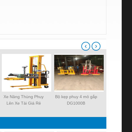
‹
›
Xe Nâng Thùng Phuy
Bộ kẹp phuy 4 mỏ gắp
Dịch Vụ Sửa
Lên Xe Tải Giá Rẻ
DG1000B
Nân