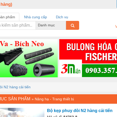
 hàng)
Sản phẩm
Nhà cung cấp
Dịch vụ
Danh mục
V
i N2 hàng cải tiến
MỤC SẢN PHẨM
»
Nâng hạ - Trang thiết bị
Bộ kẹp phuy đôi N2 hàng cải tiến
Mã số:
G-54762-8