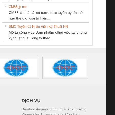
CM88 jp net
CÔNG TY TNHH
Công ty TNHH
Cty TNHH TM QC
CM88 là nhà cái cá cược trực tuyến uy tín, sở
THIẾT BỊ CÔNG
Thương Mại SX
Ba Miền
iám sát chuỗi
Bộ chỉnh lưu nguồn
Nẹp nhôm chống
Bộ c
hữu thế giới giải trí hiện...
NGHIỆP NIHON
Ba Miền
tấm pin
điện TRANSCLINIC
trơn Đà Nẵng
giám 
SETSUBI VIỆT
SMC Tuyển 01 Nhân Viên Kỹ Thuật-HN
SCLINIC 16I+
BKE 1K5.4
Sola
NAM
Mô tả công việc Đảm nhiệm công việc tại phòng
 (2502520000)
(7791400879)2. Giá
TRAN
kỹ thuật của Công ty theo...
1K5.4
DỊCH VỤ
Bamboo Airways chính thức khai trương
Phòng chờ Thương gia tại Côn Đảo