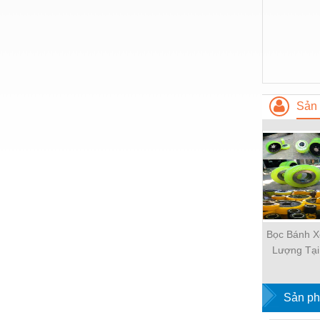
Nước-Vật tư thiết bị
Phốt cơ khí
Sắt, thép, inox các loại
Thí nghiệm-Trang thiết bị
Sản 
Thiết bị chiếu sáng
Thiết bị chống sét
Thiết bị an ninh
Thiết bị công nghiệp
Thiết bị công trình
Bọc Bánh X
Thiết bị điện
Lượng Tạ
Thiết bị giáo dục
Sản ph
Thiết bị khác