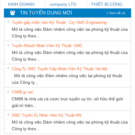
KINH DOANH
company LTD
THIẾT BỊ CÔNG
DỊCH VỤ XNK
NGHIỆP NIHON
TIN TUYỂN DỤNG MỚI
» Xem tất cả
PHƯƠNG NAM
SETSUBI VIỆT
Tuyển gấp nhân viên Kỹ Thuật - Cty SMC Engineering
NAM
Mô tả công việc Đảm nhiệm công việc tại phòng kỹ thuật của
Công ty theo...
Tuyển Nhanh Nhân Viên Kỹ Thuật- SMC
Mô tả công việc Đảm nhiệm công việc tại phòng kỹ thuật của
Công ty theo...
Công Ty SMC Tuyển Gấp Nhân Viên Kỹ Thuật- Hà Nội
Mô tả công việc Đảm nhiệm công việc tại phòng kỹ thuật
của Công ty...
CM88 jp net
CM88 là nhà cái cá cược trực tuyến uy tín, sở hữu thế giới
giải trí hiện...
SMC Tuyển 01 Nhân Viên Kỹ Thuật-HN
Mô tả công việc Đảm nhiệm công việc tại phòng kỹ thuật của
Công ty theo...