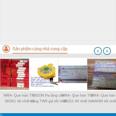
Sản phẩm cùng nhà cung cấp
‹
›
MRA- Que hàn TIG
TIGON Pa lăng cân
MRA- Que hàn TIG
MRA- Que hàn
SKD61 tốt nhất thị
bằng TW9 giá tốt nhất
SKD11 tốt nhất thị
NAK80 tốt nhất
trường
thị trường
trường
trường