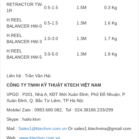
RETRACTOR TW-
0.5-1.5
1.5M
0.3 Kg
1R
H.REEL
0.5-1.5
1.3M
1.6 Kg
BALANCER HW-0
H.REEL
1.0-3.0
1.3M
1.7 Kg
BALANCER HW-3
H.REEL
3.0-5.0
1.3M
1.8 Kg
BALANCER HW-5
Liên hệ : Trần Văn Hải
CÔNG TY TNHH KỸ THUẬT KTECH VIỆT NAM
VPGD : P201, Nhà A, KĐT Mới Xuân Đỉnh, Phố Đỗ Nhuận, P.
Xuân Đỉnh, Q. Bắc Từ Liêm, TP Hà Nội
Mobile/ Zalo : 0983.680.082, Tel : 024.38186.233/299
Skype : haitv.ktvn
Mail :
Sales1@ktechvn.com.vn
Or sales1.ktechvina@gmail.com
Web :
www.ktechvn.com.vn