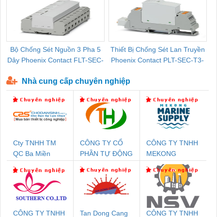
Bộ Chống Sét Nguồn 3 Pha 5
Thiết Bị Chống Sét Lan Truyền
B
Dây Phoenix Contact FLT-SEC-
Phoenix Contact PLT-SEC-T3-
P-T1-3S-440/35-FM - 2908264
230-FM-PT - 2907928
Nhà cung cấp chuyên nghiệp
Cty TNHH TM
CÔNG TY CỔ
CÔNG TY TNHH
QC Ba Miền
PHẦN TỰ ĐỘNG
MEKONG
TIẾN HƯNG
MARINE
SUPPLY
CÔNG TY TNHH
Tan Dong Cang
CÔNG TY TNHH