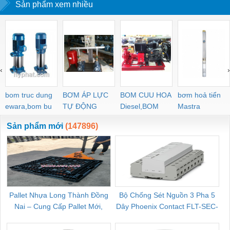
Sản phẩm xem nhiều
‹
›
bom truc dung
BƠM ÁP LỰC
BOM CUU HOA
bơm hoả tiển
ewara,bom bu
TỰ ĐỘNG
Diesel,BOM
Mastra
ewara
CHUA CHAY
Sản phẩm mới
(147896)
Pallet Nhựa Long Thành Đồng
Bộ Chống Sét Nguồn 3 Pha 5
Nai – Cung Cấp Pallet Mới,
Dây Phoenix Contact FLT-SEC-
C
Pallet Cũ Giá Tốt
P-T1-3S-264/50-FM - 2909589