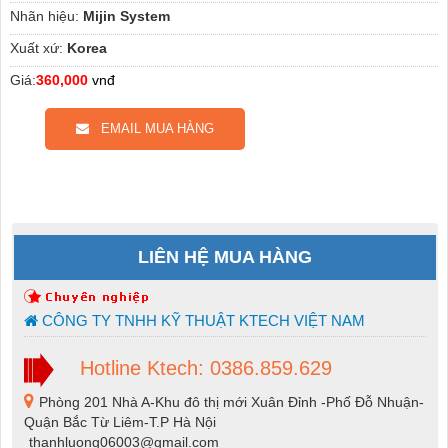
Nhãn hiệu:
Mijin System
Xuất xứ:
Korea
Giá:
360,000
vnđ
EMAIL MUA HÀNG
LIÊN HỆ MUA HÀNG
CÔNG TY TNHH KỸ THUẬT KTECH VIỆT NAM
Hotline Ktech: 0386.859.629
Phòng 201 Nhà A-Khu đô thị mới Xuân Đỉnh -Phố Đỗ Nhuận-
Quận Bắc Từ Liêm-T.P Hà Nội
thanhluong06003@gmail.com