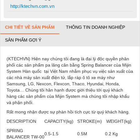
http://ktechvn.com.vn
CHI TIẾT VỀ SẢN PHẨM
THÔNG TIN DOANH NGHIỆP
SẢN PHẨM GỢI Ý
(KTECHVN) Hiện nay chúng tôi đang là đại lý độc quyền phân
phối các sản phẩm pa lăng cân bằng Spring Balancer của Mijin
System Hàn quốc tại Việt Nam nhằm phục vụ việc sản xuất của
các nhà máy sản xuất điện tử, lắp ráp ô tô xe máy như
Samsung, LG, Nexcon, Flexcon, Thaco, Hyundai, Honda,
Toyota… Chúng tôi hân hạnh được giới thiệu tới quý khách
hàng các sản phẩm của Mijin System mà chúng tôi nhập khẩu
và phận phối.
Rất mong nhận được sự phàn hồi tích cực từ quý khách hàng.
DESCRIPTION
CAPACITY(kg)
STROKE(m)
WEIGHT(kg)
SPRING
0.5-1.5
0.5M
0.2 Kg
BALANCER TW-00