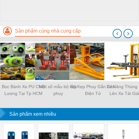
Sản phẩm cùng nhà cung cấp
‹
›
Bọc Bánh Xe PU Chất
Một số mẫu bộ kẹp
Bộ Kẹp Phuy Gắn Cân
Xe Nâng Thùng
Lượng Tại Tp HCM
phuy
Điện Tử
Lên Xe Tải Gi
Sản phẩm xem nhiều