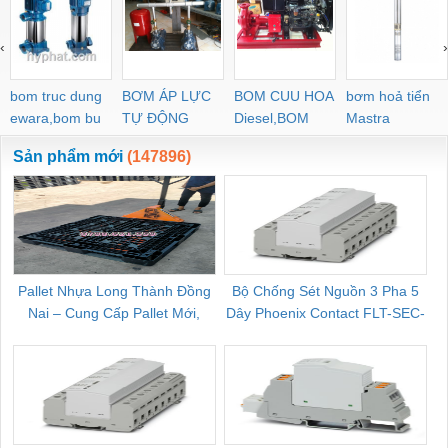
‹
›
bom truc dung
BƠM ÁP LỰC
BOM CUU HOA
bơm hoả tiển
ewara,bom bu
TỰ ĐỘNG
Diesel,BOM
Mastra
ewara
CHUA CHAY
Sản phẩm mới
(147896)
Pallet Nhựa Long Thành Đồng
Bộ Chống Sét Nguồn 3 Pha 5
Nai – Cung Cấp Pallet Mới,
Dây Phoenix Contact FLT-SEC-
C
Pallet Cũ Giá Tốt
P-T1-3S-264/50-FM - 2909589