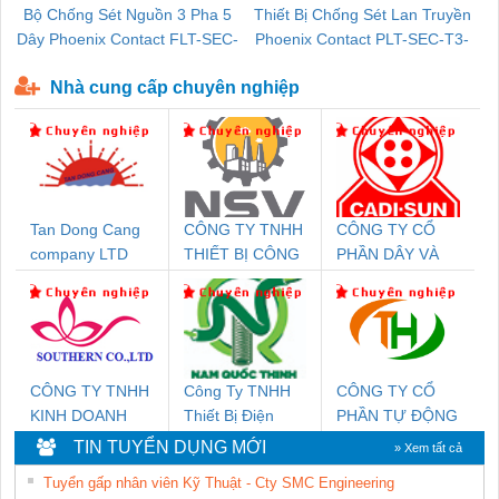
Bộ Chống Sét Nguồn 3 Pha 5
Thiết Bị Chống Sét Lan Truyền
B
Dây Phoenix Contact FLT-SEC-
Phoenix Contact PLT-SEC-T3-
P-T1-3S-440/35-FM - 2908264
230-FM-PT - 2907928
Nhà cung cấp chuyên nghiệp
Tan Dong Cang
CÔNG TY TNHH
CÔNG TY CỔ
company LTD
THIẾT BỊ CÔNG
PHẦN DÂY VÀ
NGHIỆP NIHON
CÁP ĐIỆN
SETSUBI VIỆT
THƯỢNG ĐÌNH
NAM
CÔNG TY TNHH
Công Ty TNHH
CÔNG TY CỔ
KINH DOANH
Thiết Bị Điện
PHẦN TỰ ĐỘNG
DỊCH VỤ XNK
Nam Quốc Thịnh
TIẾN HƯNG
TIN TUYỂN DỤNG MỚI
» Xem tất cả
PHƯƠNG NAM
Tuyển gấp nhân viên Kỹ Thuật - Cty SMC Engineering