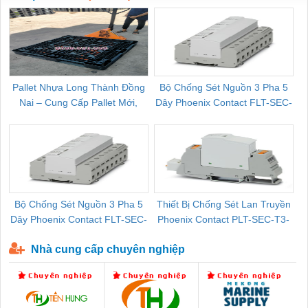
Pallet Nhựa Long Thành Đồng
Bộ Chống Sét Nguồn 3 Pha 5
Nai – Cung Cấp Pallet Mới,
Dây Phoenix Contact FLT-SEC-
C
Pallet Cũ Giá Tốt
P-T1-3S-264/50-FM - 2909589
Bộ Chống Sét Nguồn 3 Pha 5
Thiết Bị Chống Sét Lan Truyền
B
Dây Phoenix Contact FLT-SEC-
Phoenix Contact PLT-SEC-T3-
P-T1-3S-440/35-FM - 2908264
230-FM-PT - 2907928
Nhà cung cấp chuyên nghiệp