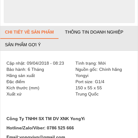
CHI TIẾT VỀ SẢN PHẨM
THÔNG TIN DOANH NGHIỆP
SẢN PHẨM GỢI Ý
Cập nhật:
09/04/2018 - 08:23
Tình trạng:
Mới
Bảo hành:
6 Tháng
Nguồn gốc:
Chính hãng
Hãng sản xuất
Yongyi
Đặc điểm
Port size: G1/4
Kích thước (mm)
150 x 55 x 55
Xuất xứ
Trung Quốc
Công Ty TNHH SX TM DV XNK YongYi
Hotline/Zalo/Viber: 0786 525 666
Email:yongyivn@gmail.com