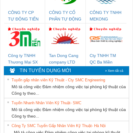
CÔNG TY CP
CÔNG TY CỔ
CÔNG TY TNHH
TỰ ĐỘNG TIẾN
PHẦN TỰ ĐỘNG
MEKONG
HƯNG
TIẾN HƯNG
MARINE
SUPPLY
Công ty TNHH
Tan Dong Cang
Cty TNHH TM
Thương Mại SX
company LTD
QC Ba Miền
Ba Miền
TIN TUYỂN DỤNG MỚI
» Xem tất cả
Tuyển gấp nhân viên Kỹ Thuật - Cty SMC Engineering
Mô tả công việc Đảm nhiệm công việc tại phòng kỹ thuật của
Công ty theo...
Tuyển Nhanh Nhân Viên Kỹ Thuật- SMC
Mô tả công việc Đảm nhiệm công việc tại phòng kỹ thuật của
Công ty theo...
Công Ty SMC Tuyển Gấp Nhân Viên Kỹ Thuật- Hà Nội
Mô tả công việc Đảm nhiệm công việc tại phòng kỹ thuật