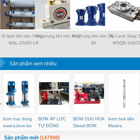
Xi lanh khí nén Yongyi
Máy rung khí nén K-10
Máy rung khí nén SK-
Xy Lanh Xoay
MAL-20x50-LB
30
MSQB-10A/2
Sản phẩm xem nhiều
‹
›
bom truc dung
BƠM ÁP LỰC
BOM CUU HOA
bơm hoả tiển
ewara,bom bu
TỰ ĐỘNG
Diesel,BOM
Mastra
ewara
CHUA CHAY
Sản phẩm mới
(147896)