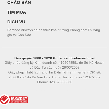
CHÀO BÁN
TÌM MUA
DỊCH VỤ
Bamboo Airways chính thức khai trương Phòng chờ Thương
gia tại Côn Đảo
Bản quyền 2006 - 2026 thuộc về chodansinh.net
Giấy phép đăng ký Kinh doanh số: 4102048591 do Sở Kế Hoạch
và Đầu Tư cấp ngày 28/03/2007
Giấy phép Thiết lập trang Tin Điện Tử trên Internet (ICP) số:
297/GP-BC do Bộ Văn Hóa Thông Tin cấp ngày 12/07/2007
Phone: 028.6258.3536
Phòng trọ
|
https://bdsgroup.vn
https://kqxs123.com