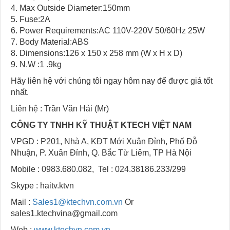
4. Max Outside Diameter:150mm
5. Fuse:2A
6. Power Requirements:AC 110V-220V 50/60Hz 25W
7. Body Material:ABS
8. Dimensions:126 x 150 x 258 mm (W x H x D)
9. N.W :1 .9kg
Hãy liên hệ với chúng tôi ngay hôm nay để được giá tốt
nhất.
Liên hệ : Trần Văn Hải (Mr)
CÔNG TY TNHH KỸ THUẬT KTECH VIỆT NAM
VPGD : P201, Nhà A, KĐT Mới Xuân Đỉnh, Phố Đỗ
Nhuận, P. Xuân Đỉnh, Q. Bắc Từ Liêm, TP Hà Nội
Mobile : 0983.680.082, Tel : 024.38186.233/299
Skype : haitv.ktvn
Mail :
Sales1@ktechvn.com.vn
Or
sales1.ktechvina@gmail.com
Web :
www.ktechvn.com.vn