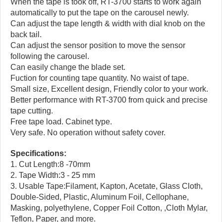
When the tape is took off, RT-3700 starts to work again
automatically to put the tape on the carousel newly.
Can adjust the tape length & width with dial knob on the
back tail.
Can adjust the sensor position to move the sensor
following the carousel.
Can easily change the blade set.
Fuction for counting tape quantity. No waist of tape.
Small size, Excellent design, Friendly color to your work.
Better performance with RT-3700 from quick and precise
tape cutting.
Free tape load. Cabinet type.
Very safe. No operation without safety cover.
Specifications:
1. Cut Length:8 -70mm
2. Tape Width:3 - 25 mm
3. Usable Tape:Filament, Kapton, Acetate, Glass Cloth,
Double-Sided, Plastic, Aluminum Foil, Cellophane,
Masking, polyethylene, Copper Foil Cotton, ,Cloth Mylar,
Teflon, Paper, and more.