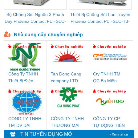
Bộ Chống Sét Nguồn 3 Pha 5
Thiết Bị Chống Sét Lan Truyền
B
Dây Phoenix Contact FLT-SEC-
Phoenix Contact PLT-SEC-T3-
P-T1-3S-440/35-FM - 2908264
230-FM-PT - 2907928
Nhà cung cấp chuyên nghiệp
Công Ty TNHH
Tan Dong Cang
Cty TNHH TM
Thiết Bị Điện
company LTD
QC Ba Miền
Nam Quốc Thịnh
CONG TY TNHH
CÔNG TY TNHH
CÔNG TY CP
TM-DV DAI
THƯƠNG MẠI
TỰ ĐỘNG TIẾN
DONG THANH
DỊCH VỤ KỸ
HƯNG
TIN TUYỂN DỤNG MỚI
» Xem tất cả