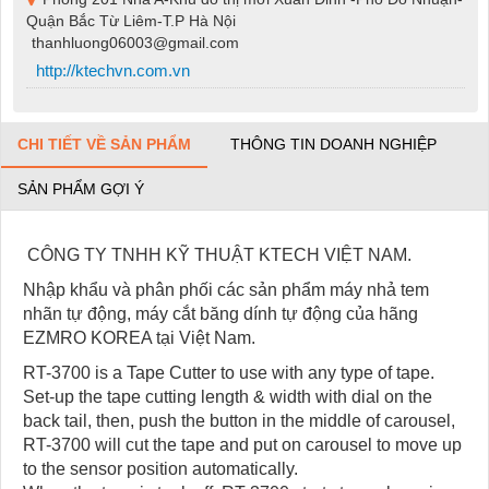
Quận Bắc Từ Liêm-T.P Hà Nội
thanhluong06003@gmail.com
http://ktechvn.com.vn
CHI TIẾT VỀ SẢN PHẨM
THÔNG TIN DOANH NGHIỆP
SẢN PHẨM GỢI Ý
CÔNG TY TNHH KỸ THUẬT KTECH VIỆT NAM.
Nhập khẩu và phân phối các sản phẩm máy nhả tem
nhãn tự động, máy cắt băng dính tự động của hãng
EZMRO KOREA tại Việt Nam.
RT-3700 is a Tape Cutter to use with any type of tape.
Set-up the tape cutting length & width with dial on the
back tail, then, push the button in the middle of carousel,
RT-3700 will cut the tape and put on carousel to move up
to the sensor position automatically.