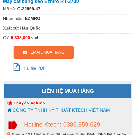
Máy cắt băng keo Ezmro RT-3700
Mã số:
G-22999-47
Nhãn hiệu:
EZMRO
Xuất xứ:
Hàn Quốc
Giá:
5,838,000
vnđ
EMAIL MUA HÀNG
Tải file PDF
LIÊN HỆ MUA HÀNG
CÔNG TY TNHH KỸ THUẬT KTECH VIỆT NAM
Hotline Ktech: 0386.859.629
Phòng 201 Nhà A-Khu đô thị mới Xuân Đỉnh -Phố Đỗ Nhuận-