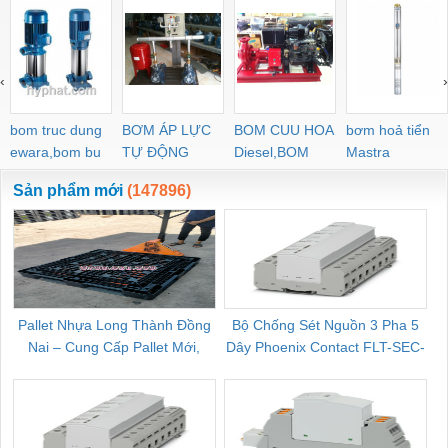
‹
›
bom truc dung
BƠM ÁP LỰC
BOM CUU HOA
bơm hoả tiển
ewara,bom bu
TỰ ĐỘNG
Diesel,BOM
Mastra
ewara
CHUA CHAY
Sản phẩm mới
(147896)
Pallet Nhựa Long Thành Đồng
Bộ Chống Sét Nguồn 3 Pha 5
Nai – Cung Cấp Pallet Mới,
Dây Phoenix Contact FLT-SEC-
C
Pallet Cũ Giá Tốt
P-T1-3S-264/50-FM - 2909589