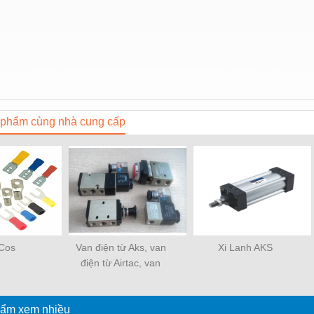
phẩm cùng nhà cung cấp
Cos
Van điện từ Aks, van
Xi Lanh AKS
điện từ Airtac, van
nước Uni - D
ẩm xem nhiều