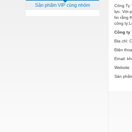
Sản phẩm VIP cùng nhóm
Công Ty T
Dịch vụ - Thi công
lực. Với 
Điện công nghiệp
tin rằng 
công ty:L
Điện gia dụng
Công ty
Điện Lạnh
Địa chỉ:
Đóng tàu Thiết bị
Điện tho
Email: k
Đúc chính xác Thiết bị
Website:
Dụng cụ cầm tay
Sản phẩm
Dụng cụ cắt gọt
Dụng cụ điện
Dụng cụ đo
Gỗ - Trang thiết bị
Hàn cắt - Thiết bị