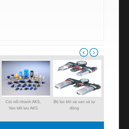
‹
›
Cút nối nhanh AKS,
Bộ lọc khí và van xả tự
Chổi than Mo
Van tiết lưu AKS
động
than Mo