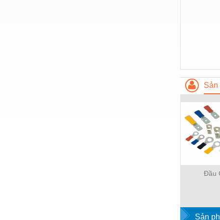
Hóa chất-Trang thiết bị
Kệ công nghiệp
Khí nén - Thiết bị
Khuôn mẫu - Phụ tùng
Lọc công nghiệp
Sản 
Máy công cụ - Phụ tùng
Mỏ - Trang thiết bị
Mô tơ - Hộp số
Môi trường - Thiết bị
Nâng hạ - Trang thiết bị
Đầu 
Nội - Ngoại thất - văn phòng
Nồi hơi - Trang thiết bị
Nông nghiệp - Thiết bị
Sản ph