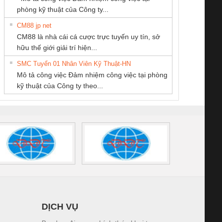
/FSP/2X1/1X2
phòng kỹ thuật của Công ty...
CM88 jp net
CÔNG TY TNHH
CÔNG TY TNHH
CÔNG TY CP TỰ
CM88 là nhà cái cá cược trực tuyến uy tín, sở
KỸ THUẬT KTECH
KINH DOANH
ĐỘNG TIẾN
iám sát chuỗi
Bộ chỉnh lưu nguồn
Nẹp nhôm chống
Bộ c
hữu thế giới giải trí hiện...
VIỆT NAM
DỊCH VỤ XNK
HƯNG
tấm pin
điện TRANSCLINIC
trơn Đà Nẵng
giám 
PHƯƠNG NAM
SMC Tuyển 01 Nhân Viên Kỹ Thuật-HN
SCLINIC 16I+
BKE 1K5.4
Sola
Mô tả công việc Đảm nhiệm công việc tại phòng
 (2502520000)
(7791400879)2. Giá
TRAN
kỹ thuật của Công ty theo...
1K5.4
DỊCH VỤ