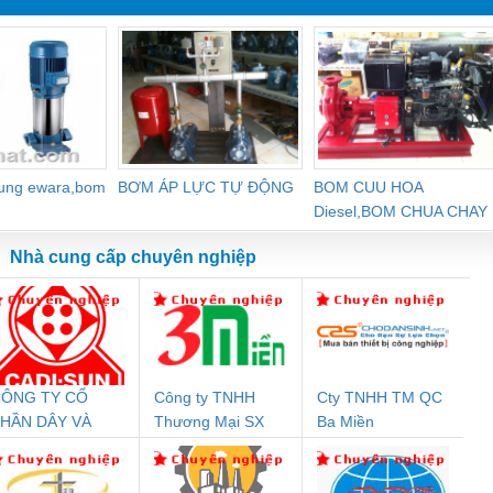
dung ewara,bom
BƠM ÁP LỰC TỰ ĐỘNG
BOM CUU HOA
Diesel,BOM CHUA CHAY
Nhà cung cấp chuyên nghiệp
ÔNG TY CỔ
Công ty TNHH
Cty TNHH TM QC
Đệm An Toàn
Rơ Le An Toàn
Bộ Lặp Tín Hiệu
Rơ
HẦN DÂY VÀ
Thương Mại SX
Ba Miền
nix Contact
Phoenix Contact
PROFIBUS Phoenix
Pho
ÁP ĐIỆN
Ba Miền
PC20-1NO-
PSR-SCP-
Contact PSI-REP-
298
THƯỢNG ĐÌNH
24DC-SP -
24UC/ESL4/3X1/1X2/B
PROFIBUS/12MB -