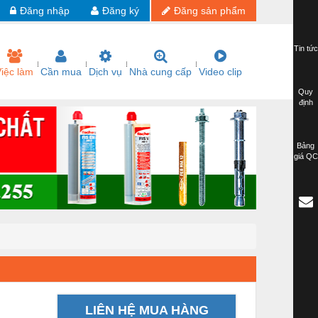
Đăng nhập
Đăng ký
Đăng sản phẩm
Tin tức
iệc làm
Cần mua
Dịch vụ
Nhà cung cấp
Video clip
Quy
định
Bảng
giá QC
LIÊN HỆ MUA HÀNG