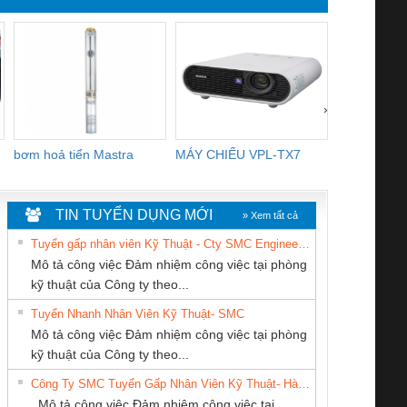
›
bơm hoả tiển Mastra
MÁY CHIẾU VPL-TX7
BOM DINH
WHITE
TIN TUYỂN DỤNG MỚI
» Xem tất cả
Tuyển gấp nhân viên Kỹ Thuật - Cty SMC Engineering
Mô tả công việc Đảm nhiệm công việc tại phòng
kỹ thuật của Công ty theo...
Tuyển Nhanh Nhân Viên Kỹ Thuật- SMC
CÔNG TY CỔ
Công Ty TNHH
CÔNG TY TNHH
 Le An Toàn
Bộ giám sát chuỗi
Bộ giám sát dòng
Bộ ng
Mô tả công việc Đảm nhiệm công việc tại phòng
PHẦN TỰ ĐỘNG
Thiết Bị Điện Nam
MEKONG MARINE
enix Contact
tấm pin
điện chuỗi
ray W
kỹ thuật của Công ty theo...
TIẾN HƯNG
Quốc Thịnh
SUPPLY
6960 – PSR-
TRANSCLINIC 16I+
TRANSCLINIC 16I+
BAS 
Công Ty SMC Tuyển Gấp Nhân Viên Kỹ Thuật- Hà Nội
SCP-
1K5 L (2433950000)
(2008130000)
(28
Mô tả công việc Đảm nhiệm công việc tại