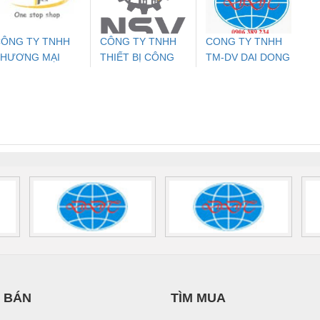
700578
- 2981059
2708863
24DC
ÔNG TY TNHH
CÔNG TY TNHH
CONG TY TNHH
THƯƠNG MẠI
THIẾT BỊ CÔNG
TM-DV DAI DONG
ưu Điện AC
Mô-đun Ắc Quy UPS
Rơ Le An Toàn
Bộ g
HIÊN ÂN VIỆT
NGHIỆP NIHON
THANH
 Suất Cao
Phoenix Contact
Phoenix Contact
NAM
SETSUBI VIỆT
nix Contact
QUINT-HP-
2981059 – PSR-
TRAN
NAM
INT-HP-
BAT/PB/48DC/7.0AH/PT
SCP-
1K5 H
0AC/2.5KVA/PT
- 1133819
24UC/ESL4/3X1/1X2/B
 1136815
 BÁN
TÌM MUA