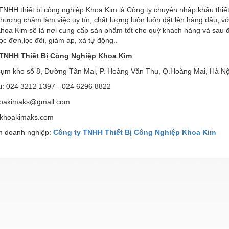
NHH thiết bị công nghiệp Khoa Kim là Công ty chuyên nhập khẩu thiết b
phương châm làm việc uy tín, chất lượng luôn luôn đặt lên hàng đầu, vớ
Khoa Kim sẽ là nơi cung cấp sản phẩm tốt cho quý khách hàng và sau đâ
ọc đơn,lọc đôi, giảm áp, xả tự động..
 TNHH Thiết Bị Công Nghiệp Khoa Kim
 Cụm kho số 8, Đường Tân Mai, P. Hoàng Văn Thụ, Q.Hoàng Mai, Hà Nộ
ại: 024 3212 1397 - 024 6296 8822
hoakimaks@gmail.com
 khoakimaks.com
 doanh nghiệp:
Công ty TNHH Thiết Bị Công Nghiệp Khoa Kim