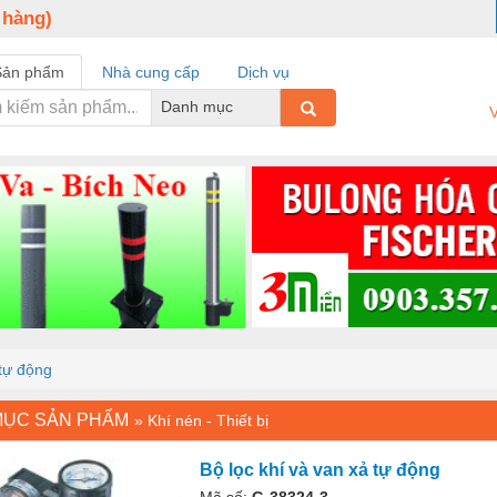
 hàng)
Sản phẩm
Nhà cung cấp
Dịch vụ
Danh mục
V
 tự động
MỤC SẢN PHẨM
»
Khí nén - Thiết bị
Bộ lọc khí và van xả tự động
Mã số:
G-38324-3