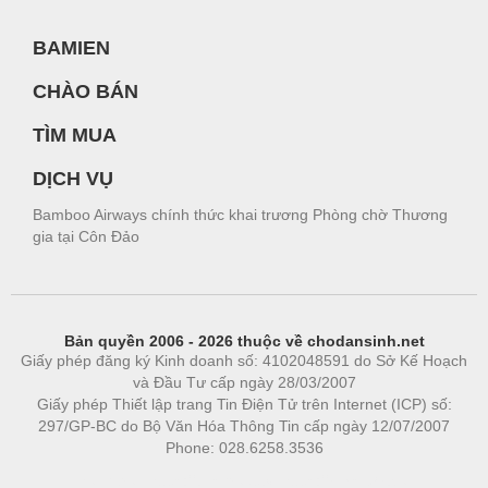
BAMIEN
CHÀO BÁN
TÌM MUA
DỊCH VỤ
Bamboo Airways chính thức khai trương Phòng chờ Thương
gia tại Côn Đảo
Bản quyền 2006 - 2026 thuộc về chodansinh.net
Giấy phép đăng ký Kinh doanh số: 4102048591 do Sở Kế Hoạch
và Đầu Tư cấp ngày 28/03/2007
Giấy phép Thiết lập trang Tin Điện Tử trên Internet (ICP) số:
297/GP-BC do Bộ Văn Hóa Thông Tin cấp ngày 12/07/2007
Phone: 028.6258.3536
Phòng trọ
|
https://bdsgroup.vn
https://kqxs123.com