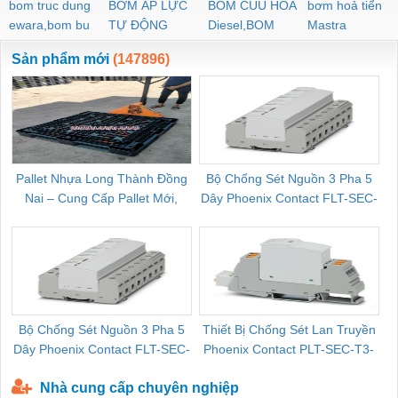
bom truc dung
BƠM ÁP LỰC
BOM CUU HOA
bơm hoả tiển
ewara,bom bu
TỰ ĐỘNG
Diesel,BOM
Mastra
ewara
CHUA CHAY
Sản phẩm mới
(147896)
Pallet Nhựa Long Thành Đồng
Bộ Chống Sét Nguồn 3 Pha 5
Nai – Cung Cấp Pallet Mới,
Dây Phoenix Contact FLT-SEC-
C
Pallet Cũ Giá Tốt
P-T1-3S-264/50-FM - 2909589
Bộ Chống Sét Nguồn 3 Pha 5
Thiết Bị Chống Sét Lan Truyền
B
Dây Phoenix Contact FLT-SEC-
Phoenix Contact PLT-SEC-T3-
P-T1-3S-440/35-FM - 2908264
230-FM-PT - 2907928
Nhà cung cấp chuyên nghiệp