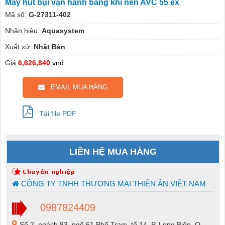
Máy hút bụi vận hành bằng khí nén AVC 55 ex
Mã số:
G-27311-402
Nhãn hiệu:
Aquasystem
Xuất xứ:
Nhật Bản
Giá:
6,626,840
vnđ
EMAIL MUA HÀNG
Tải file PDF
LIÊN HỆ MUA HÀNG
CÔNG TY TNHH THƯƠNG MẠI THIÊN ÂN VIỆT NAM
0987824409
Số 2, ngách 83, ngõ 61 Phố Trạm, tổ 14, P. Long Biên, Q.