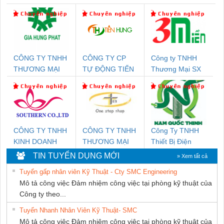
CÔNG TY TNHH
CÔNG TY CP
Công ty TNHH
THƯƠNG MẠI
TỰ ĐỘNG TIẾN
Thương Mại SX
DỊCH VỤ KỸ
HƯNG
Ba Miền
THUẬT ĐIỆN CƠ
GIA HƯNG PHÁT
CÔNG TY TNHH
CÔNG TY TNHH
Công Ty TNHH
KINH DOANH
THƯƠNG MẠI
Thiết Bị Điện
DỊCH VỤ XNK
THIÊN ÂN VIỆT
Nam Quốc Thịnh
TIN TUYỂN DỤNG MỚI
» Xem tất cả
PHƯƠNG NAM
NAM
Tuyển gấp nhân viên Kỹ Thuật - Cty SMC Engineering
Mô tả công việc Đảm nhiệm công việc tại phòng kỹ thuật của
Công ty theo...
Tuyển Nhanh Nhân Viên Kỹ Thuật- SMC
Mô tả công việc Đảm nhiệm công việc tại phòng kỹ thuật của