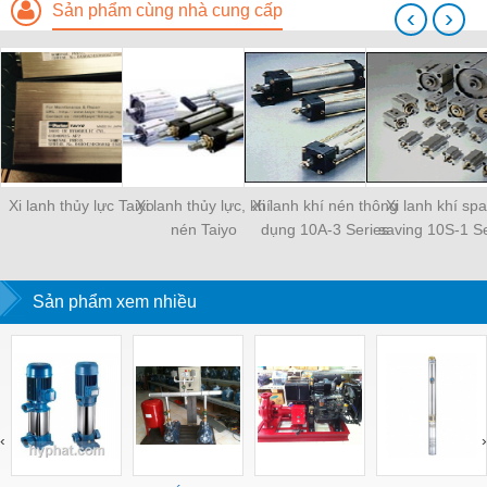
Sản phẩm cùng nhà cung cấp
‹
›
Xi lanh thủy lực Taiyo
Xi lanh thủy lực, khí
Xi lanh khí nén thông
Xi lanh khí sp
nén Taiyo
dụng 10A-3 Series
saving 10S-1 Se
Sản phẩm xem nhiều
‹
›