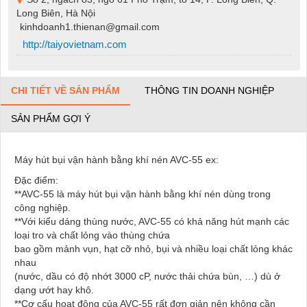
Long Biên, Hà Nội
kinhdoanh1.thienan@gmail.com
http://taiyovietnam.com
CHI TIẾT VỀ SẢN PHẨM
THÔNG TIN DOANH NGHIỆP
SẢN PHẨM GỢI Ý
Máy hút bụi vận hành bằng khí nén AVC-55 ex:
Đặc điểm:
**AVC-55 là máy hút bụi vận hành bằng khí nén dùng trong
công nghiệp.
**Với kiểu dáng thùng nước, AVC-55 có khả năng hút mạnh các
loại tro và chất lỏng vào thùng chứa
bao gồm mảnh vụn, hạt cỡ nhỏ, bụi và nhiều loại chất lỏng khác
nhau
(nước, dầu có độ nhớt 3000 cP, nước thải chứa bùn, …) dù ở
dạng ướt hay khô.
**Cơ cấu hoạt động của AVC-55 rất đơn giản nên không cần