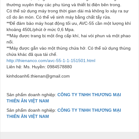
thường xuyên thay các phụ tùng và thiết bị điện bên trong.
Có thể sử dụng máy trong thời gian dài mà không lo xảy ra sự
cố do ăn mòn. Có thể vệ sinh máy bằng chất tẩy rửa.
**Để đảm bảo máy hoạt động tối ưu, AVC-55 cần một lượng khí
khoảng 450L/phút ở mức 0,6 Mpa.
**Máy được trang bị một ống cấp khí, hai vòi phun và một phao
nổi.
**Máy được gắn vào một thùng chứa hở. Có thể sử dụng thùng
chứa khác đã qua tái chế.
http://thienanco.com/avc-55-1-1-151501.html
Liên hệ: Ms. Huyền: 0984578880
kinhdoanh6.thienan@gmail.com
Sản phẩm doanh nghiệp:
CÔNG TY TNHH THƯƠNG MẠI
THIÊN ÂN VIỆT NAM
Sản phẩm doanh nghiệp:
CÔNG TY TNHH THƯƠNG MẠI
THIÊN ÂN VIỆT NAM