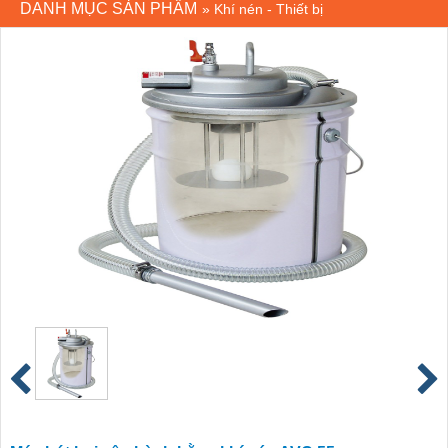
DANH MỤC SẢN PHẨM
»
Khí nén - Thiết bị