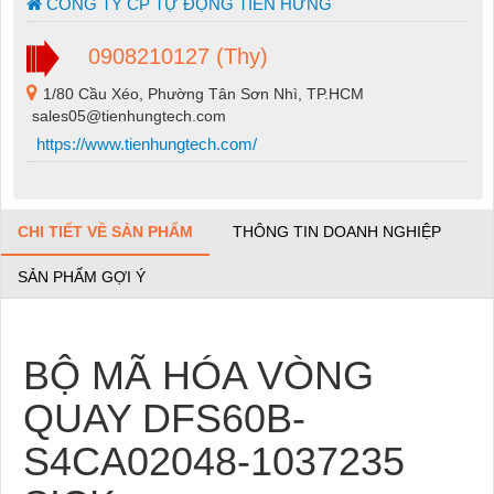
CÔNG TY CP TỰ ĐỘNG TIẾN HƯNG
0908210127 (Thy)
1/80 Cầu Xéo, Phường Tân Sơn Nhì, TP.HCM
sales05@tienhungtech.com
https://www.tienhungtech.com/
CHI TIẾT VỀ SẢN PHẨM
THÔNG TIN DOANH NGHIỆP
SẢN PHẨM GỢI Ý
BỘ MÃ HÓA VÒNG
QUAY DFS60B-
S4CA02048-1037235