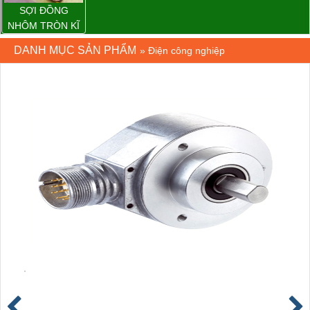
SỢI ĐỒNG
NHÔM TRÒN KĨ
THUẬT ĐIỆN
DANH MỤC SẢN PHẨM
»
Điện công nghiệp