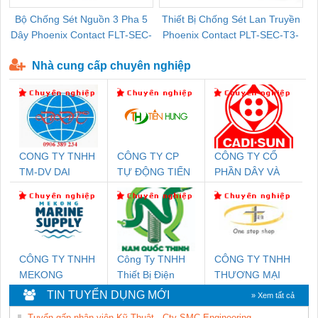
Bộ Chống Sét Nguồn 3 Pha 5
Thiết Bị Chống Sét Lan Truyền
B
Dây Phoenix Contact FLT-SEC-
Phoenix Contact PLT-SEC-T3-
P-T1-3S-440/35-FM - 2908264
230-FM-PT - 2907928
Nhà cung cấp chuyên nghiệp
CONG TY TNHH
CÔNG TY CP
CÔNG TY CỔ
TM-DV DAI
TỰ ĐỘNG TIẾN
PHẦN DÂY VÀ
DONG THANH
HƯNG
CÁP ĐIỆN
THƯỢNG ĐÌNH
CÔNG TY TNHH
Công Ty TNHH
CÔNG TY TNHH
MEKONG
Thiết Bị Điện
THƯƠNG MẠI
MARINE SUPPLY
Nam Quốc Thịnh
THIÊN ÂN VIỆT
TIN TUYỂN DỤNG MỚI
» Xem tất cả
NAM
Tuyển gấp nhân viên Kỹ Thuật - Cty SMC Engineering