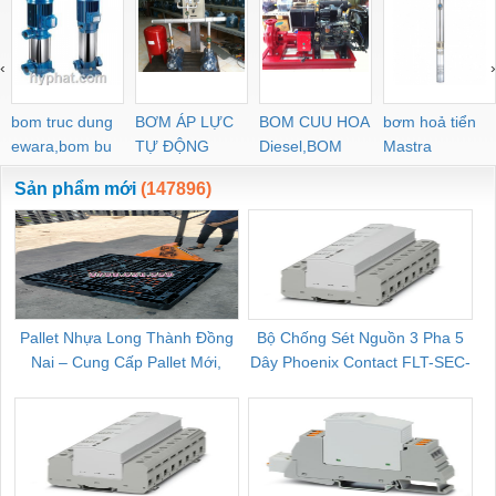
‹
›
bom truc dung
BƠM ÁP LỰC
BOM CUU HOA
bơm hoả tiển
ewara,bom bu
TỰ ĐỘNG
Diesel,BOM
Mastra
ewara
CHUA CHAY
Sản phẩm mới
(147896)
Pallet Nhựa Long Thành Đồng
Bộ Chống Sét Nguồn 3 Pha 5
Nai – Cung Cấp Pallet Mới,
Dây Phoenix Contact FLT-SEC-
C
Pallet Cũ Giá Tốt
P-T1-3S-264/50-FM - 2909589