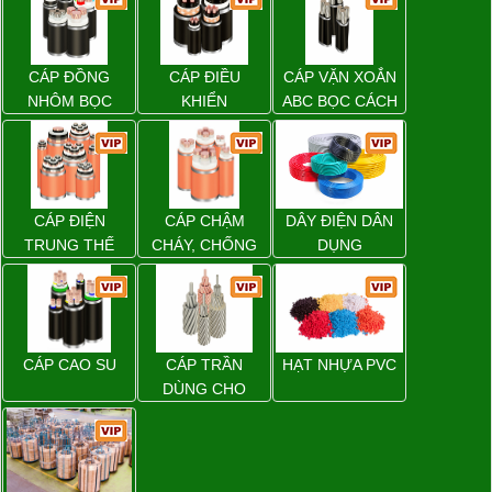
CÁP ĐỒNG
CÁP ĐIỀU
CÁP VẶN XOẮN
NHÔM BỌC
KHIỂN
ABC BỌC CÁCH
ĐIỆN XLPE
CÁP ĐIỆN
CÁP CHẬM
DÂY ĐIỆN DÂN
TRUNG THẾ
CHÁY, CHỐNG
DỤNG
CHÁY
CÁP CAO SU
CÁP TRẦN
HẠT NHỰA PVC
DÙNG CHO
ĐƯỜNG DÂY
TẢI ĐIỆN TRÊN
KHÔNG