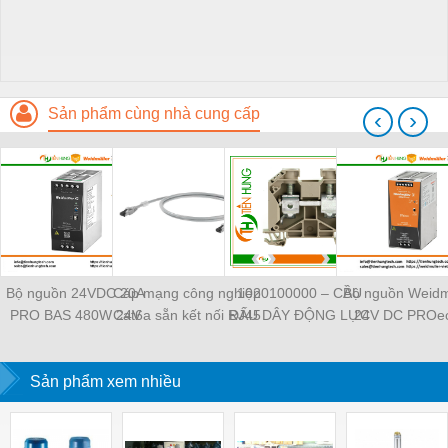
Sản phẩm cùng nhà cung cấp
‹
›
Bộ nguồn 24VDC 20A
Cáp mạng công nghiệp
1020100000 – CẦU
Bộ nguồn Weidm
PRO BAS 480W 24V
Cat6a sẵn kết nối RJ45
ĐẤU DÂY ĐỘNG LỰC
24V DC PROec
20A - 2838480000
Weidmüller IE-
WDU 4 –
TIENHUNGTE
Weidmuller -
C6FP8LD0050M40M40-
WEIDMULLER –
TIENHUNGTECH
Sản phẩm xem nhiều
D — 1165940050
TIENHUNGTECH