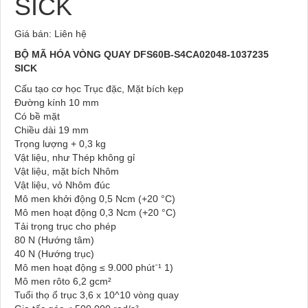
SICK
Giá bán: Liên hệ
BỘ MÃ HÓA VÒNG QUAY DFS60B-S4CA02048-1037235
SICK
Cấu tạo cơ học Trục đặc, Mặt bích kẹp
Đường kính 10 mm
Có bề mặt
Chiều dài 19 mm
Trọng lượng + 0,3 kg
Vật liệu, như Thép không gỉ
Vật liệu, mặt bích Nhôm
Vật liệu, vỏ Nhôm đúc
Mô men khởi động 0,5 Ncm (+20 °C)
Mô men hoạt động 0,3 Ncm (+20 °C)
Tải trọng trục cho phép
80 N (Hướng tâm)
40 N (Hướng trục)
Mô men hoạt động ≤ 9.000 phút⁻¹ 1)
Mô men rôto 6,2 gcm²
Tuổi thọ ổ trục 3,6 x 10^10 vòng quay