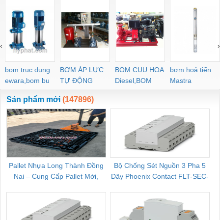
‹
›
bom truc dung
BƠM ÁP LỰC
BOM CUU HOA
bơm hoả tiển
ewara,bom bu
TỰ ĐỘNG
Diesel,BOM
Mastra
ewara
CHUA CHAY
Sản phẩm mới
(147896)
Pallet Nhựa Long Thành Đồng
Bộ Chống Sét Nguồn 3 Pha 5
Nai – Cung Cấp Pallet Mới,
Dây Phoenix Contact FLT-SEC-
C
Pallet Cũ Giá Tốt
P-T1-3S-264/50-FM - 2909589