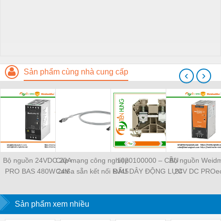
Sản phẩm cùng nhà cung cấp
‹
›
Bộ nguồn 24VDC 20A
Cáp mạng công nghiệp
1020100000 – CẦU
Bộ nguồn Weidm
PRO BAS 480W 24V
Cat6a sẵn kết nối RJ45
ĐẤU DÂY ĐỘNG LỰC
24V DC PROec
20A - 2838480000
Weidmüller IE-
WDU 4 –
TIENHUNGTE
Weidmuller -
C6FP8LD0050M40M40-
WEIDMULLER –
TIENHUNGTECH
Sản phẩm xem nhiều
D — 1165940050
TIENHUNGTECH