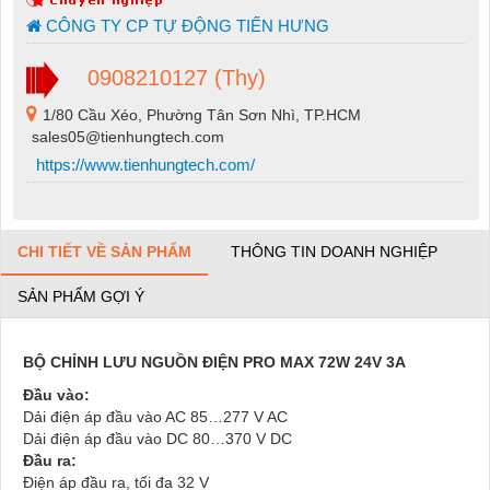
CÔNG TY CP TỰ ĐỘNG TIẾN HƯNG
0908210127 (Thy)
1/80 Cầu Xéo, Phường Tân Sơn Nhì, TP.HCM
sales05@tienhungtech.com
https://www.tienhungtech.com/
CHI TIẾT VỀ SẢN PHẨM
THÔNG TIN DOANH NGHIỆP
SẢN PHẨM GỢI Ý
BỘ CHỈNH LƯU NGUỒN ĐIỆN PRO MAX 72W 24V 3A
Đầu vào:
Dải điện áp đầu vào AC 85…277 V AC
Dải điện áp đầu vào DC 80…370 V DC
Đầu ra:
Điện áp đầu ra, tối đa 32 V