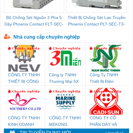
Bộ Chống Sét Nguồn 3 Pha 5
Thiết Bị Chống Sét Lan Truyền
B
Dây Phoenix Contact FLT-SEC-
Phoenix Contact PLT-SEC-T3-
P-T1-3S-440/35-FM - 2908264
230-FM-PT - 2907928
Nhà cung cấp chuyên nghiệp
CÔNG TY TNHH
Công ty TNHH
Công Ty TNHH
THIẾT BỊ CÔNG
Thương Mại SX
Thiết Bị Điện
NGHIỆP NIHON
Ba Miền
Nam Quốc Thịnh
SETSUBI VIỆT
NAM
CÔNG TY TNHH
CÔNG TY TNHH
CÔNG TY CỔ
KINH DOANH
MEKONG
PHẦN DÂY VÀ
DỊCH VỤ XNK
MARINE
CÁP ĐIỆN
TIN TUYỂN DỤNG MỚI
» Xem tất cả