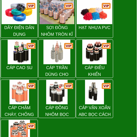
DÂY ĐIỆN DÂN
SỢI ĐỒNG
HẠT NHỰA PVC
DỤNG
NHÔM TRÒN KĨ
THUẬT ĐIỆN
CÁP CAO SU
CÁP TRẦN
CÁP ĐIỀU
DÙNG CHO
KHIỂN
ĐƯỜNG DÂY
TẢI ĐIỆN TRÊN
KHÔNG
CÁP CHẬM
CÁP ĐỒNG
CÁP VẶN XOẮN
CHÁY, CHỐNG
NHÔM BỌC
ABC BỌC CÁCH
CHÁY
ĐIỆN XLPE