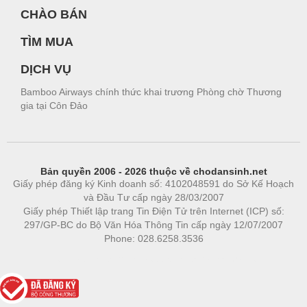
CHÀO BÁN
TÌM MUA
DỊCH VỤ
Bamboo Airways chính thức khai trương Phòng chờ Thương
gia tại Côn Đảo
Bản quyền 2006 - 2026 thuộc về chodansinh.net
Giấy phép đăng ký Kinh doanh số: 4102048591 do Sở Kế Hoạch
và Đầu Tư cấp ngày 28/03/2007
Giấy phép Thiết lập trang Tin Điện Tử trên Internet (ICP) số:
297/GP-BC do Bộ Văn Hóa Thông Tin cấp ngày 12/07/2007
Phone: 028.6258.3536
Phòng trọ
|
https://bdsgroup.vn
https://kqxs123.com