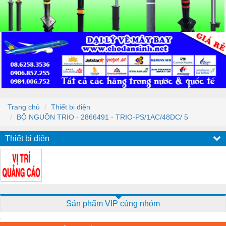
Trang chủ
Thiết bị điện
BỘ NGUỒN TRIO - 2866491 - TRIO-PS/1AC/48DC/ 5
Thiết bị điện
Sản phẩm VIP cùng nhóm