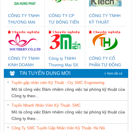
CÔNG TY TNHH
CÔNG TY CP
CÔNG TY TNHH
THƯƠNG MẠI
TỰ ĐỘNG TIẾN
KỸ THUẬT
DỊCH VỤ KỸ
HƯNG
KTECH VIỆT
THUẬT ĐIỆN CƠ
NAM
GIA HƯNG PHÁT
CÔNG TY TNHH
Công ty TNHH
CÔNG TY CỔ
KINH DOANH
Thương Mại SX
PHẦN TỰ ĐỘNG
DỊCH VỤ XNK
Ba Miền
TIẾN HƯNG
TIN TUYỂN DỤNG MỚI
» Xem tất cả
PHƯƠNG NAM
Tuyển gấp nhân viên Kỹ Thuật - Cty SMC Engineering
Mô tả công việc Đảm nhiệm công việc tại phòng kỹ thuật của
Công ty theo...
Tuyển Nhanh Nhân Viên Kỹ Thuật- SMC
Mô tả công việc Đảm nhiệm công việc tại phòng kỹ thuật của
Công ty theo...
Công Ty SMC Tuyển Gấp Nhân Viên Kỹ Thuật- Hà Nội