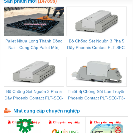
Sản phẩm mới
(147896)
Pallet Nhựa Long Thành Đồng
Bộ Chống Sét Nguồn 3 Pha 5
Nai – Cung Cấp Pallet Mới,
Dây Phoenix Contact FLT-SEC-
C
Pallet Cũ Giá Tốt
P-T1-3S-264/50-FM - 2909589
Bộ Chống Sét Nguồn 3 Pha 5
Thiết Bị Chống Sét Lan Truyền
B
Dây Phoenix Contact FLT-SEC-
Phoenix Contact PLT-SEC-T3-
P-T1-3S-440/35-FM - 2908264
230-FM-PT - 2907928
Nhà cung cấp chuyên nghiệp