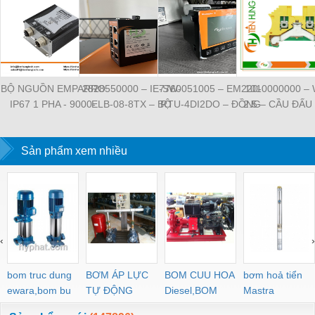
BỘ NGUỒN EMPARRO
2828550000 – IE-SW-
7760051005 – EM220-
1010000000 –
IP67 1 PHA - 9000-
ELB-08-8TX – BỘ
RTU-4DI2DO – ĐỒNG
2.5 – CẦU ĐẤU
11112-1962020 -
CHIA MẠNG 8 CỔNG
HỒ ĐO DÒNG ĐIỆN,
NỐI ĐẤT –
EMPARRO IP67
RJ45 – WEIDMULLER
ĐO ĐIỆN ÁP –
WEIDMULLE
POWER SUPPLY 1-
Sản phẩm xem nhiều
WEIDMULLER
TIENHUNGTE
PHASE
‹
›
bom truc dung
BƠM ÁP LỰC
BOM CUU HOA
bơm hoả tiển
ewara,bom bu
TỰ ĐỘNG
Diesel,BOM
Mastra
ewara
CHUA CHAY