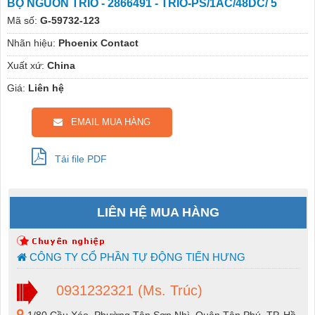
BỘ NGUỒN TRIO - 2866491 - TRIO-PS/1AC/48DC/ 5
Mã số:
G-59732-123
Nhãn hiệu:
Phoenix Contact
Xuất xứ:
China
Giá:
Liên hệ
EMAIL MUA HÀNG
Tải file PDF
LIÊN HỆ MUA HÀNG
CÔNG TY CỔ PHẦN TỰ ĐỘNG TIẾN HƯNG
0931232321 (Ms. Trúc)
1/80 Cầu Xéo, Phường Tân Sơn Nhì, Quận Tân Phú, TP. Hồ