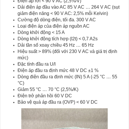
Điện áp rơi < 90 V AC (2,5%/V)
Dải điện áp đầu vào AC 85 V AC … 264 V AC (sụt
giảm điện năng < 90 V AC: 2,5% mỗi Kelvin)
Cường độ dòng điện, tối đa. 300 V AC
Loại điện áp của điện áp nguồn AC
Dòng khởi động < 15 A
Dòng khởi động tích hợp (I2t) < 0,7 A2s
Dải tần số xoay chiều 45 Hz … 65 Hz
Hiệu suất > 89% (đối với 230 V AC và giá trị định
mức)
Đặc tính đầu ra U/I
Điện áp đầu ra định mức 48 V DC ±1 %
Dòng điện đầu ra định mức (IN) 5 A (-25 °C … 55
°C)
Giảm 55 °C … 70 °C (2,5%/K)
Điện trở phản hồi 60 V DC
Bảo vệ quá áp đầu ra (OVP) < 60 V DC