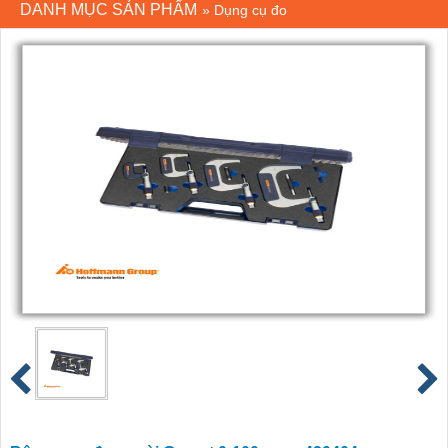
DANH MỤC SẢN PHẨM
»
Dụng cụ đo