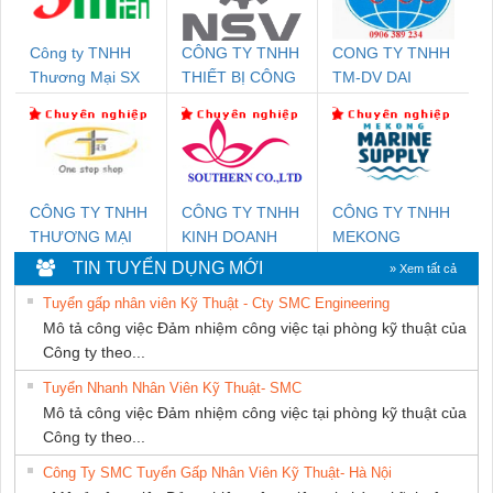
Công ty TNHH
CÔNG TY TNHH
CONG TY TNHH
Thương Mại SX
THIẾT BỊ CÔNG
TM-DV DAI
Ba Miền
NGHIỆP NIHON
DONG THANH
SETSUBI VIỆT
NAM
CÔNG TY TNHH
CÔNG TY TNHH
CÔNG TY TNHH
THƯƠNG MẠI
KINH DOANH
MEKONG
THIÊN ÂN VIỆT
DỊCH VỤ XNK
MARINE
TIN TUYỂN DỤNG MỚI
» Xem tất cả
NAM
PHƯƠNG NAM
SUPPLY
Tuyển gấp nhân viên Kỹ Thuật - Cty SMC Engineering
Mô tả công việc Đảm nhiệm công việc tại phòng kỹ thuật của
Công ty theo...
Tuyển Nhanh Nhân Viên Kỹ Thuật- SMC
Mô tả công việc Đảm nhiệm công việc tại phòng kỹ thuật của
Công ty theo...
Công Ty SMC Tuyển Gấp Nhân Viên Kỹ Thuật- Hà Nội