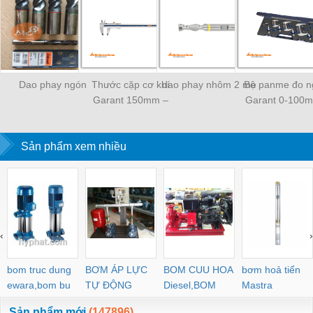
Dao phay ngón
Thước cặp cơ khí
dao phay nhôm 2 me
Bộ panme đo n
Garant 150mm –
Garant 0-100
410100
420404
Sản phẩm xem nhiều
‹
›
bom truc dung
BƠM ÁP LỰC
BOM CUU HOA
bơm hoả tiển
ewara,bom bu
TỰ ĐỘNG
Diesel,BOM
Mastra
ewara
CHUA CHAY
Sản phẩm mới
(147896)