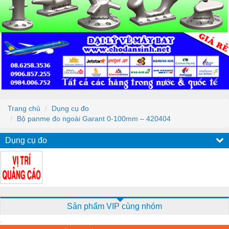
Trang chủ
Dụng cụ đo
Bộ panme đo ngoài Garant 0-100mm – 420404
Dụng cụ đo
Sản phẩm VIP cùng nhóm