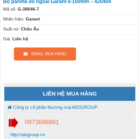
Bộ panme đo ngoài Garant 0-100mm – 420404
Mã số:
G-38646-7
Nhãn hiệu:
Garant
Xuất xứ:
Châu Âu
Giá:
Liên hệ
EMAIL MUA HÀNG
LIÊN HỆ MUA HÀNG
Công ty cổ phần thương mại AIOGROUP
0973686891
http://aiogroup.vn