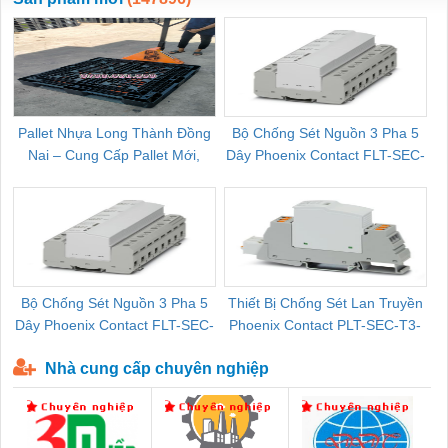
Pallet Nhựa Long Thành Đồng
Bộ Chống Sét Nguồn 3 Pha 5
Nai – Cung Cấp Pallet Mới,
Dây Phoenix Contact FLT-SEC-
C
Pallet Cũ Giá Tốt
P-T1-3S-264/50-FM - 2909589
Bộ Chống Sét Nguồn 3 Pha 5
Thiết Bị Chống Sét Lan Truyền
B
Dây Phoenix Contact FLT-SEC-
Phoenix Contact PLT-SEC-T3-
P-T1-3S-440/35-FM - 2908264
230-FM-PT - 2907928
Nhà cung cấp chuyên nghiệp