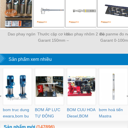
Dao phay ngón
Thước cặp cơ khí
dao phay nhôm 2 me
Bộ panme đo n
Garant 150mm –
Garant 0-100
410100
420404
Sản phẩm xem nhiều
‹
›
bom truc dung
BƠM ÁP LỰC
BOM CUU HOA
bơm hoả tiển
ewara,bom bu
TỰ ĐỘNG
Diesel,BOM
Mastra
ewara
CHUA CHAY
Sản phẩm mới
(147896)