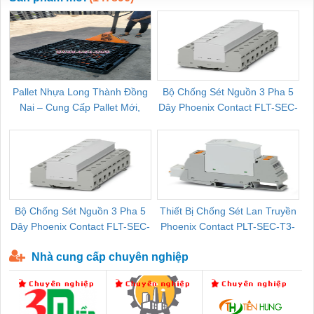
Pallet Nhựa Long Thành Đồng
Bộ Chống Sét Nguồn 3 Pha 5
Nai – Cung Cấp Pallet Mới,
Dây Phoenix Contact FLT-SEC-
C
Pallet Cũ Giá Tốt
P-T1-3S-264/50-FM - 2909589
Bộ Chống Sét Nguồn 3 Pha 5
Thiết Bị Chống Sét Lan Truyền
B
Dây Phoenix Contact FLT-SEC-
Phoenix Contact PLT-SEC-T3-
P-T1-3S-440/35-FM - 2908264
230-FM-PT - 2907928
Nhà cung cấp chuyên nghiệp