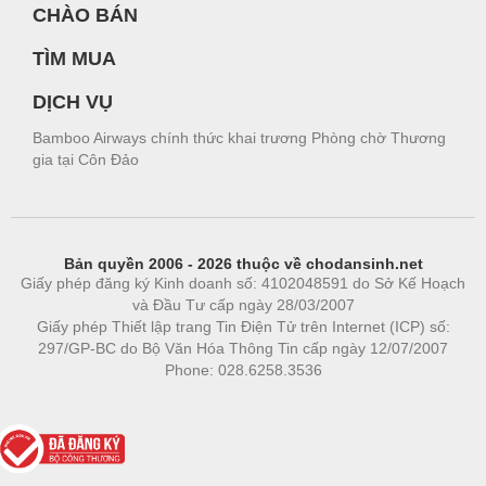
CHÀO BÁN
TÌM MUA
DỊCH VỤ
Bamboo Airways chính thức khai trương Phòng chờ Thương
gia tại Côn Đảo
Bản quyền 2006 - 2026 thuộc về chodansinh.net
Giấy phép đăng ký Kinh doanh số: 4102048591 do Sở Kế Hoạch
và Đầu Tư cấp ngày 28/03/2007
Giấy phép Thiết lập trang Tin Điện Tử trên Internet (ICP) số:
297/GP-BC do Bộ Văn Hóa Thông Tin cấp ngày 12/07/2007
Phone: 028.6258.3536
Phòng trọ
|
https://bdsgroup.vn
https://kqxs123.com