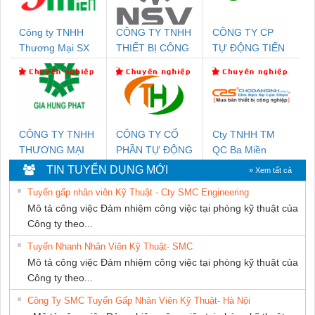
Công ty TNHH
CÔNG TY TNHH
CÔNG TY CP
Thương Mại SX
THIẾT BỊ CÔNG
TỰ ĐỘNG TIẾN
Ba Miền
NGHIỆP NIHON
HƯNG
SETSUBI VIỆT
NAM
CÔNG TY TNHH
CÔNG TY CỔ
Cty TNHH TM
THƯƠNG MẠI
PHẦN TỰ ĐỘNG
QC Ba Miền
DỊCH VỤ KỸ
TIẾN HƯNG
TIN TUYỂN DỤNG MỚI
» Xem tất cả
THUẬT ĐIỆN CƠ
Tuyển gấp nhân viên Kỹ Thuật - Cty SMC Engineering
GIA HƯNG PHÁT
Mô tả công việc Đảm nhiệm công việc tại phòng kỹ thuật của
Công ty theo...
Tuyển Nhanh Nhân Viên Kỹ Thuật- SMC
Mô tả công việc Đảm nhiệm công việc tại phòng kỹ thuật của
Công ty theo...
Công Ty SMC Tuyển Gấp Nhân Viên Kỹ Thuật- Hà Nội