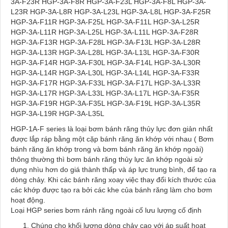
3A-F23R HGP-3A-F8R HGP-3A-F23L HGP-3A-F8L HGP-3A-
L23R HGP-3A-L8R HGP-3A-L23L HGP-3A-L8L HGP-3A-F25R
HGP-3A-F11R HGP-3A-F25L HGP-3A-F11L HGP-3A-L25R
HGP-3A-L11R HGP-3A-L25L HGP-3A-L11L HGP-3A-F28R
HGP-3A-F13R HGP-3A-F28L HGP-3A-F13L HGP-3A-L28R
HGP-3A-L13R HGP-3A-L28L HGP-3A-L13L HGP-3A-F30R
HGP-3A-F14R HGP-3A-F30L HGP-3A-F14L HGP-3A-L30R
HGP-3A-L14R HGP-3A-L30L HGP-3A-L14L HGP-3A-F33R
HGP-3A-F17R HGP-3A-F33L HGP-3A-F17L HGP-3A-L33R
HGP-3A-L17R HGP-3A-L33L HGP-3A-L17L HGP-3A-F35R
HGP-3A-F19R HGP-3A-F35L HGP-3A-F19L HGP-3A-L35R
HGP-3A-L19R HGP-3A-L35L
HGP-1A-F series là loại bơm bánh răng thủy lực đơn giản nhất
được lắp ráp bằng một cặp bánh răng ăn khớp với nhau ( Bơm
bánh răng ăn khớp trong và bơm bánh răng ăn khớp ngoài)
thông thường thì bơm bánh răng thủy lực ăn khớp ngoài sử
dụng nhìu hơn do giá thành thấp và áp lực trung bình, để tạo ra
dòng chảy. Khi các bánh răng xoay việc thay đổi kích thước của
các khớp được tạo ra bởi các khe của bánh răng làm cho bơm
hoạt động.
Loại HGP series bơm ránh răng ngoài cố lưu lượng cố định
Chúng cho khối lượng dòng chảy cao với áp suất hoạt