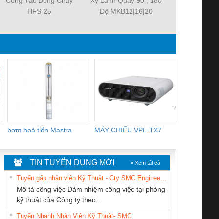
Công Tắc Dòng Chảy
Xy Lanh Quay 90 , 180
Bơm dầu bôi
HFS-25
Độ MKB12|16|20
động TS-
(220
›
bơm hoả tiển Mastra
MÁY CHIẾU VPL-TX7
BOM DINH
WHITE
TIN TUYỂN DỤNG MỚI
» Xem tất cả
Tuyển gấp nhân viên Kỹ Thuật - Cty SMC Engineering
Mô tả công việc Đảm nhiệm công việc tại phòng
kỹ thuật của Công ty theo...
Tuyển Nhanh Nhân Viên Kỹ Thuật- SMC