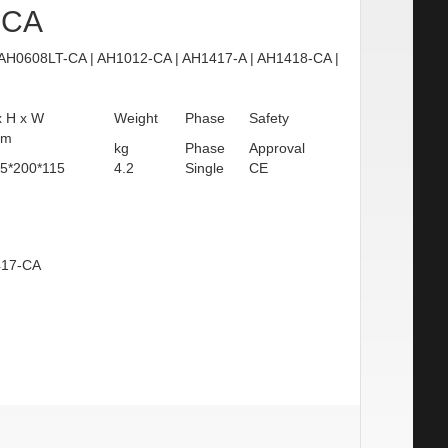
-CA
 | AH0608LT-CA | AH1012-CA | AH1417-A | AH1418-CA |
x H x W
Weight
Phase
Safety
/m
kg
Phase
Approval
5*200*115
4.2
Single
CE