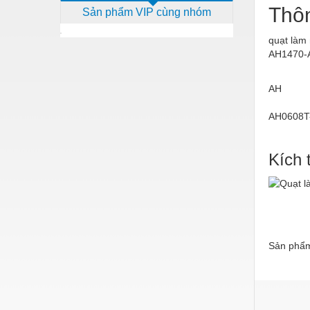
Thô
Sản phẩm VIP cùng nhóm
Dịch vụ - Thi công
Điện công nghiệp
quạt làm
AH1470-A
Điện gia dụng
AH
Điện Lạnh
Đóng tàu Thiết bị
AH0608T
Đúc chính xác Thiết bị
Kích 
Dụng cụ cầm tay
Dụng cụ cắt gọt
Dụng cụ điện
Dụng cụ đo
Sản phẩm
Gỗ - Trang thiết bị
Hàn cắt - Thiết bị