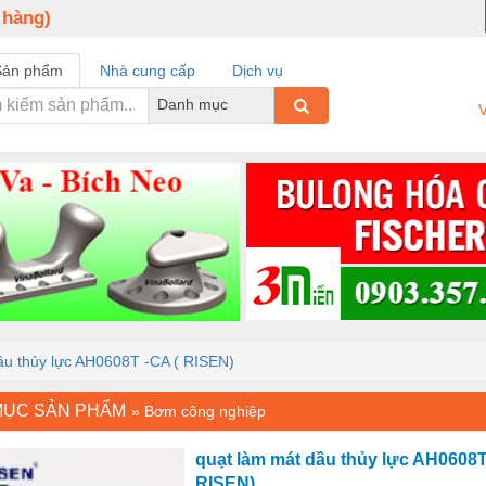
 hàng)
Sản phẩm
Nhà cung cấp
Dịch vụ
Danh mục
V
ầu thủy lực AH0608T -CA ( RISEN)
MỤC SẢN PHẨM
»
Bơm công nghiệp
quạt làm mát dầu thủy lực AH0608T
RISEN)