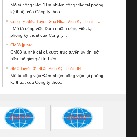
CÔNG TY TNHH
Công ty TNHH
CÔNG TY CP TỰ
 Le An Toàn
Bộ giám sát chuỗi
Bộ giám sát dòng
Bộ ng
Mô tả công việc Đảm nhiệm công việc tại phòng
KỸ THUẬT KTECH
Thương Mại SX
ĐỘNG TIẾN
enix Contact
tấm pin
điện chuỗi
ray W
kỹ thuật của Công ty theo...
VIỆT NAM
Ba Miền
HƯNG
6960 – PSR-
TRANSCLINIC 16I+
TRANSCLINIC 16I+
BAS 
Công Ty SMC Tuyển Gấp Nhân Viên Kỹ Thuật- Hà Nội
SCP-
1K5 L (2433950000)
(2008130000)
(28
Mô tả công việc Đảm nhiệm công việc tại
/FSP/2X1/1X2
phòng kỹ thuật của Công ty...
CM88 jp net
Cty TNHH TM QC
CÔNG TY CỔ
CÔNG TY TNHH
CM88 là nhà cái cá cược trực tuyến uy tín, sở
Ba Miền
PHẦN TỰ ĐỘNG
THIẾT BỊ CÔNG
iám sát chuỗi
Bộ chỉnh lưu nguồn
Nẹp nhôm chống
Bộ c
hữu thế giới giải trí hiện...
TIẾN HƯNG
NGHIỆP NIHON
tấm pin
điện TRANSCLINIC
trơn Đà Nẵng
giám 
SETSUBI VIỆT
SMC Tuyển 01 Nhân Viên Kỹ Thuật-HN
SCLINIC 16I+
BKE 1K5.4
Sola
NAM
Mô tả công việc Đảm nhiệm công việc tại phòng
 (2502520000)
(7791400879)2. Giá
TRAN
kỹ thuật của Công ty theo...
1K5.4