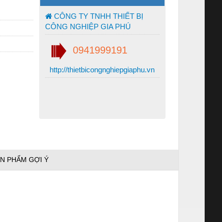
CÔNG TY TNHH THIẾT BỊ
CÔNG NGHIỆP GIA PHÚ
0941999191
http://thietbicongnghiepgiaphu.vn
N PHẨM GỢI Ý