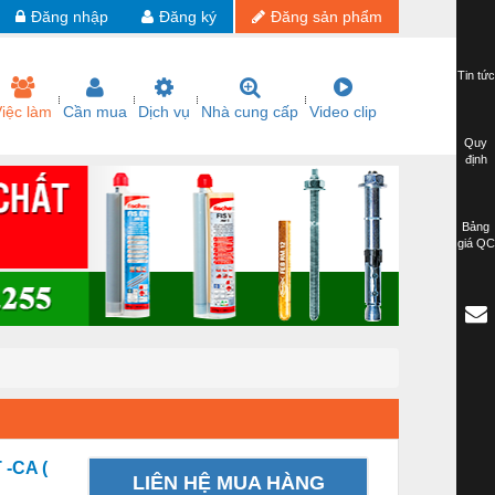
Đăng nhập
Đăng ký
Đăng sản phẩm
Tin tức
iệc làm
Cần mua
Dịch vụ
Nhà cung cấp
Video clip
Quy
định
Bảng
giá QC
 -CA (
LIÊN HỆ MUA HÀNG