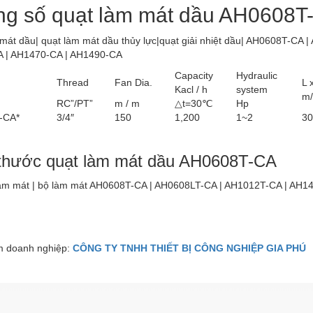
ng số quạt làm mát dầu AH0608T
 mát dầu| quạt làm mát dầu thủy lực|quạt giải nhiệt dầu| AH0608T-CA
 | AH1470-CA | AH1490-CA
Capacity
Hydraulic
Thread
Fan Dia.
L 
Kacl / h
system
m
RC”/PT”
m / m
△t=30℃
Hp
-CA*
3/4″
150
1,200
1~2
30
thước quạt làm mát dầu AH0608T-CA
 doanh nghiệp:
CÔNG TY TNHH THIẾT BỊ CÔNG NGHIỆP GIA PHÚ