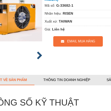
Mã số:
G-33682-1
Nhãn hiệu:
RISEN
Xuất xứ:
TAIWAN
Giá:
Liên hệ
EMAIL MUA HÀNG
ẾT VỀ SẢN PHẨM
THÔNG TIN DOANH NGHIỆP
SẢ
ÔNG SỐ KỸ THUẬT