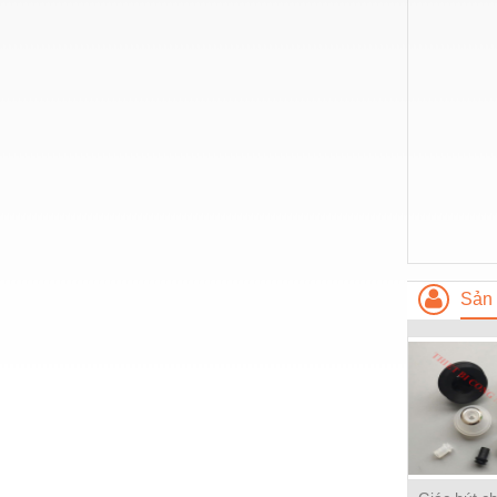
Hóa chất-Trang thiết bị
Kệ công nghiệp
Khí nén - Thiết bị
Khuôn mẫu - Phụ tùng
Lọc công nghiệp
Máy công cụ - Phụ tùng
Mỏ - Trang thiết bị
Mô tơ - Hộp số
Sản 
Môi trường - Thiết bị
Nâng hạ - Trang thiết bị
Nội - Ngoại thất - văn phòng
Nồi hơi - Trang thiết bị
Nông nghiệp - Thiết bị