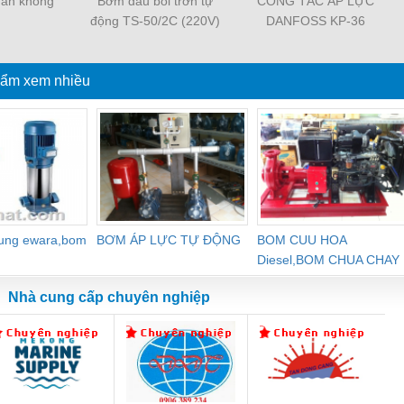
hân không
Bơm dầu bôi trơn tự
CÔNG TẮC ÁP LỰC
động TS-50/2C (220V)
DANFOSS KP-36
ẩm xem nhiều
dung ewara,bom
BƠM ÁP LỰC TỰ ĐỘNG
BOM CUU HOA
Diesel,BOM CHUA CHAY
Nhà cung cấp chuyên nghiệp