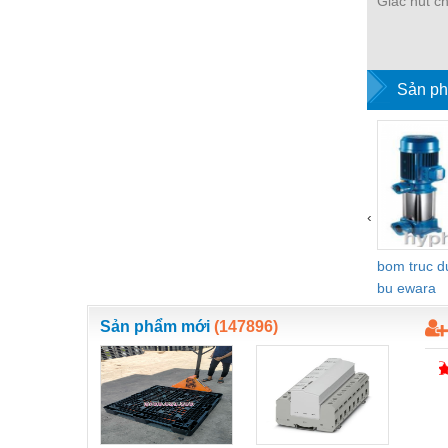
Giác hút c
Nước-Vật tư thiết bị
Phốt cơ khí
Sản ph
Sắt, thép, inox các loại
Thí nghiệm-Trang thiết bị
Thiết bị chiếu sáng
Thiết bị chống sét
‹
Thiết bị an ninh
bom truc 
Thiết bị công nghiệp
bu ewara
Thiết bị công trình
Sản phẩm mới
(147896)
Thiết bị điện
Thiết bị giáo dục
Thiết bị khác