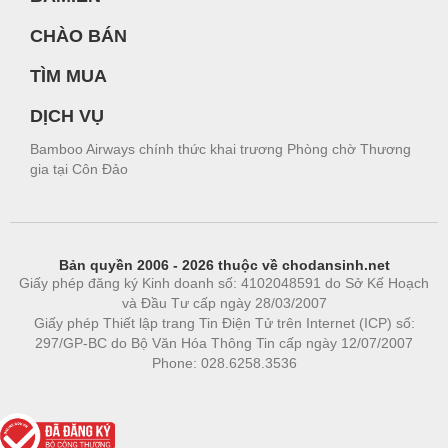
CHÀO BÁN
TÌM MUA
DỊCH VỤ
Bamboo Airways chính thức khai trương Phòng chờ Thương
gia tại Côn Đảo
Bản quyền 2006 - 2026 thuộc về chodansinh.net
Giấy phép đăng ký Kinh doanh số: 4102048591 do Sở Kế Hoạch
và Đầu Tư cấp ngày 28/03/2007
Giấy phép Thiết lập trang Tin Điện Tử trên Internet (ICP) số:
297/GP-BC do Bộ Văn Hóa Thông Tin cấp ngày 12/07/2007
Phone: 028.6258.3536
Phòng trọ
|
https://bdsgroup.vn
https://kqxs123.com