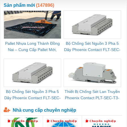
ewara
CHUA CHAY
Sản phẩm mới
(147896)
Pallet Nhựa Long Thành Đồng
Bộ Chống Sét Nguồn 3 Pha 5
Nai – Cung Cấp Pallet Mới,
Dây Phoenix Contact FLT-SEC-
C
Pallet Cũ Giá Tốt
P-T1-3S-264/50-FM - 2909589
Bộ Chống Sét Nguồn 3 Pha 5
Thiết Bị Chống Sét Lan Truyền
B
Dây Phoenix Contact FLT-SEC-
Phoenix Contact PLT-SEC-T3-
P-T1-3S-440/35-FM - 2908264
230-FM-PT - 2907928
Nhà cung cấp chuyên nghiệp