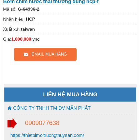
Bơm chìm nước thải thường dùng hcp-f
Mã số:
G-64996-2
Nhãn hiệu:
HCP
Xuất xứ:
taiwan
Giá:
1,000,000
vnđ
EMAIL MUA HÀNG
LIÊN HỆ MUA HÀNG
CÔNG TY TNHH TM DV MẪN PHÁT
0909077638
https://thietbimoitruongthuysan.com/