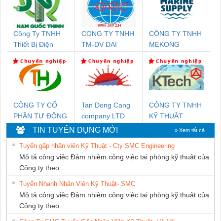
Công Ty TNHH
CONG TY TNHH
CÔNG TY TNHH
Thiết Bị Điện
TM-DV DAI
MEKONG
Nam Quốc Thịnh
DONG THANH
MARINE
SUPPLY
CÔNG TY CỔ
Tan Dong Cang
CÔNG TY TNHH
PHẦN TỰ ĐỘNG
company LTD
KỸ THUẬT
TIẾN HƯNG
KTECH VIỆT
TIN TUYỂN DỤNG MỚI
» Xem tất cả
NAM
Tuyển gấp nhân viên Kỹ Thuật - Cty SMC Engineering
Mô tả công việc Đảm nhiệm công việc tại phòng kỹ thuật của
Công ty theo...
Tuyển Nhanh Nhân Viên Kỹ Thuật- SMC
Mô tả công việc Đảm nhiệm công việc tại phòng kỹ thuật của
Công ty theo...