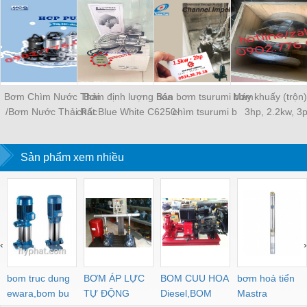
Bơm Chìm Nước Thải
Bơm định lượng hóa
Bán bơm tsurumi bơm
Máy khuấy (trộn
/Bơm Nước Thải Rác
chất Blue White C6250-
chìm tsurumi b
3hp, 2.2kw, 3
Inox Ss/Sf
HV 100L/H
Sản phẩm xem nhiều
‹
›
bom truc dung
BƠM ÁP LỰC
BOM CUU HOA
bơm hoả tiển
ewara,bom bu
TỰ ĐỘNG
Diesel,BOM
Mastra