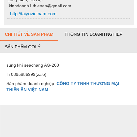
kinhdoanh1.thienan@gmail.com
http://taiyovietnam.com
CHI TIẾT VỀ SẢN PHẨM
THÔNG TIN DOANH NGHIỆP
SẢN PHẨM GỢI Ý
súng khí seachang AG-200
lh 0395886999(zalo)
Sản phẩm doanh nghiệp:
CÔNG TY TNHH THƯƠNG MẠI
THIÊN ÂN VIỆT NAM