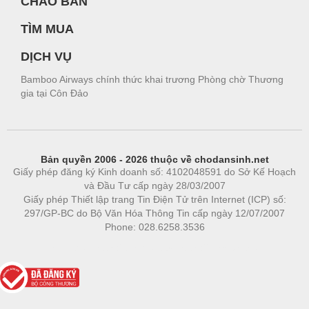
CHÀO BÁN
TÌM MUA
DỊCH VỤ
Bamboo Airways chính thức khai trương Phòng chờ Thương
gia tại Côn Đảo
Bản quyền 2006 - 2026 thuộc về chodansinh.net
Giấy phép đăng ký Kinh doanh số: 4102048591 do Sở Kế Hoạch
và Đầu Tư cấp ngày 28/03/2007
Giấy phép Thiết lập trang Tin Điện Tử trên Internet (ICP) số:
297/GP-BC do Bộ Văn Hóa Thông Tin cấp ngày 12/07/2007
Phone: 028.6258.3536
Phòng trọ
|
https://bdsgroup.vn
https://kqxs123.com