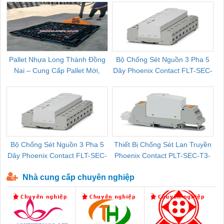
Pallet Nhựa Long Thành Đồng
Bộ Chống Sét Nguồn 3 Pha 5
Nai – Cung Cấp Pallet Mới,
Dây Phoenix Contact FLT-SEC-
C
Pallet Cũ Giá Tốt
P-T1-3S-264/50-FM - 2909589
Bộ Chống Sét Nguồn 3 Pha 5
Thiết Bị Chống Sét Lan Truyền
B
Dây Phoenix Contact FLT-SEC-
Phoenix Contact PLT-SEC-T3-
P-T1-3S-440/35-FM - 2908264
230-FM-PT - 2907928
Nhà cung cấp chuyên nghiệp