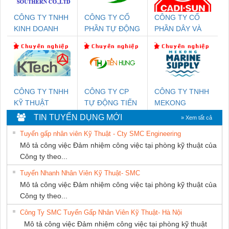
CÔNG TY TNHH
CÔNG TY CỔ
CÔNG TY CỔ
KINH DOANH
PHẦN TỰ ĐỘNG
PHẦN DÂY VÀ
DỊCH VỤ XNK
TIẾN HƯNG
CÁP ĐIỆN
PHƯƠNG NAM
THƯỢNG ĐÌNH
CÔNG TY TNHH
CÔNG TY CP
CÔNG TY TNHH
KỸ THUẬT
TỰ ĐỘNG TIẾN
MEKONG
KTECH VIỆT
HƯNG
MARINE
TIN TUYỂN DỤNG MỚI
» Xem tất cả
NAM
SUPPLY
Tuyển gấp nhân viên Kỹ Thuật - Cty SMC Engineering
Mô tả công việc Đảm nhiệm công việc tại phòng kỹ thuật của
Công ty theo...
Tuyển Nhanh Nhân Viên Kỹ Thuật- SMC
Mô tả công việc Đảm nhiệm công việc tại phòng kỹ thuật của
Công ty theo...
Công Ty SMC Tuyển Gấp Nhân Viên Kỹ Thuật- Hà Nội
Mô tả công việc Đảm nhiệm công việc tại phòng kỹ thuật