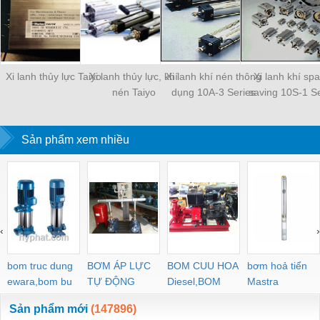
Xi lanh thủy lực Taiyo
Xi lanh thủy lực, khí
Xi lanh khí nén thông
Xi lanh khí sp
nén Taiyo
dụng 10A-3 Series
saving 10S-1 Se
Sản phẩm xem nhiều
‹
›
bom truc dung
BƠM ÁP LỰC
BOM CUU HOA
bơm hoả tiển
ewara,bom bu
TỰ ĐỘNG
Diesel,BOM
Mastra
ewara
CHUA CHAY
Sản phẩm mới
(147896)