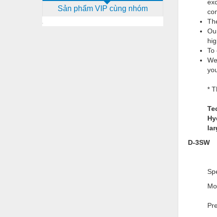
exc
Sản phẩm VIP cùng nhóm
Dịch vụ - Thi công
con
The
Điện công nghiệp
Our
hig
Điện gia dụng
To 
We
Điện Lạnh
you
Đóng tàu Thiết bị
* T
Đúc chính xác Thiết bị
Te
Dụng cụ cầm tay
Hy
la
Dụng cụ cắt gọt
D-3SW
Dụng cụ điện
Dụng cụ đo
Sp
Gỗ - Trang thiết bị
Mo
Hàn cắt - Thiết bị
Pr