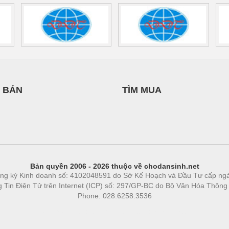
 BÁN
TÌM MUA
Bản quyền 2006 - 2026 thuộc về chodansinh.net
ng ký Kinh doanh số: 4102048591 do Sở Kế Hoạch và Đầu Tư cấp ng
ng Tin Điện Tử trên Internet (ICP) số: 297/GP-BC do Bộ Văn Hóa Thông
Phone: 028.6258.3536
Phòng trọ
|
https://bdsgroup.vn
https://kqxs123.com