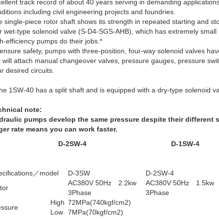
ellent track record of about 40 years serving in demanding applicatio
ditions including civil engineering projects and foundries.
 single-piece rotor shaft shows its strength in repeated starting and st
 wet-type solenoid valve (S-D4-SGS-AHB), which has extremely small 
h-efficiency pumps do their jobs.*
ensure safety, pumps with three-position, four-way solenoid valves have
 will attach manual changeover valves, pressure gauges, pressure sw
r desired circuits.
he 1SW-40 has a split shaft and is equipped with a dry-type solenoid va
chnical note:
draulic pumps develop the same pressure despite their different si
rger rate means you can work faster.
D-2SW-4
D-1SW-4
ecifications／model
D-3SW
D-2SW-4
AC380V 50Hz 2.2kw
AC380V 50Hz 1.5kw
tor
3Phase
3Phase
High
72MPa(740kgf/cm
2
)
essure
Low
7MPa(70kgf/cm
2
)