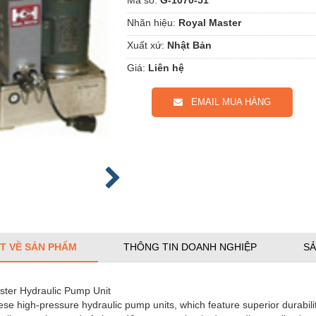
Nhãn hiệu:
Royal Master
Xuất xứ:
Nhật Bản
Giá:
Liên hệ
EMAIL MUA HÀNG
ẾT VỀ SẢN PHẨM
THÔNG TIN DOANH NGHIỆP
SẢ
ster Hydraulic Pump Unit
se high-pressure hydraulic pump units, which feature superior durabilit