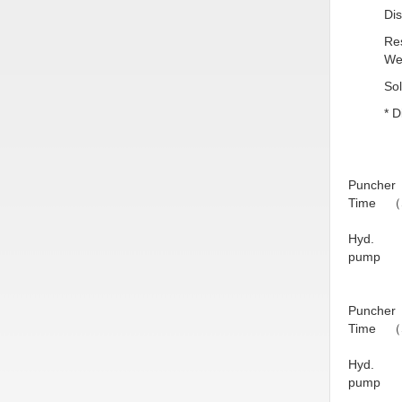
Hóa chất-Trang thiết bị
Dis
Kệ công nghiệp
Re
We
Khí nén - Thiết bị
So
Khuôn mẫu - Phụ tùng
* D
Lọc công nghiệp
Máy công cụ - Phụ tùng
Puncher
Mỏ - Trang thiết bị
Time （
Mô tơ - Hộp số
Hyd.
pump
Môi trường - Thiết bị
Nâng hạ - Trang thiết bị
Puncher
Nội - Ngoại thất - văn phòng
Time （
Nồi hơi - Trang thiết bị
Hyd.
pump
Nông nghiệp - Thiết bị