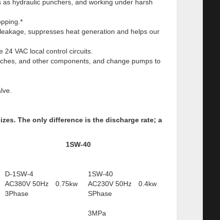
ns as hydraulic punchers, and working under harsh
opping.*
leakage, suppresses heat generation and helps our
 24 VAC local control circuits.
itches, and other components, and change pumps to
lve.
zes. The only difference is the discharge rate; a
1SW-40
D-1SW-4
1SW-40
AC380V 50Hz 0.75kw
AC230V 50Hz 0.4kw
3Phase
SPhase
3MPa