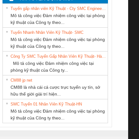
Tuyển gấp nhân viên Kỹ Thuật - Cty SMC Engineering
Mô tả công việc Đảm nhiệm công việc tại phòng
kỹ thuật của Công ty theo...
Tuyển Nhanh Nhân Viên Kỹ Thuật- SMC
CÔNG TY TNHH
Công Ty TNHH
CÔNG TY TNHH
 Le An Toàn
Bộ giám sát chuỗi
Bộ giám sát dòng
Bộ ng
Mô tả công việc Đảm nhiệm công việc tại phòng
KINH DOANH
Thiết Bị Điện Nam
THIẾT BỊ CÔNG
enix Contact
tấm pin
điện chuỗi
ray W
kỹ thuật của Công ty theo...
DỊCH VỤ XNK
Quốc Thịnh
NGHIỆP NIHON
6960 – PSR-
TRANSCLINIC 16I+
TRANSCLINIC 16I+
BAS 
Công Ty SMC Tuyển Gấp Nhân Viên Kỹ Thuật- Hà Nội
PHƯƠNG NAM
SETSUBI VIỆT
SCP-
1K5 L (2433950000)
(2008130000)
(28
Mô tả công việc Đảm nhiệm công việc tại
NAM
/FSP/2X1/1X2
phòng kỹ thuật của Công ty...
CM88 jp net
Công ty TNHH
CÔNG TY CỔ
CÔNG TY CỔ
CM88 là nhà cái cá cược trực tuyến uy tín, sở
Thương Mại SX Ba
PHẦN TỰ ĐỘNG
PHẦN DÂY VÀ
iám sát chuỗi
Bộ chỉnh lưu nguồn
Nẹp nhôm chống
Bộ c
hữu thế giới giải trí hiện...
Miền
TIẾN HƯNG
CÁP ĐIỆN
tấm pin
điện TRANSCLINIC
trơn Đà Nẵng
giám 
THƯỢNG ĐÌNH
SMC Tuyển 01 Nhân Viên Kỹ Thuật-HN
SCLINIC 16I+
BKE 1K5.4
Sola
Mô tả công việc Đảm nhiệm công việc tại phòng
 (2502520000)
(7791400879)2. Giá
TRAN
kỹ thuật của Công ty theo...
1K5.4