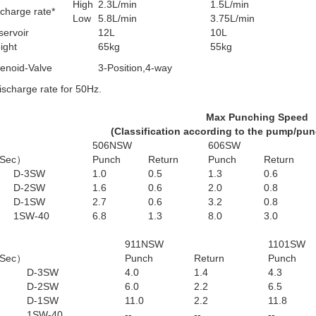
High
2.3L/min
1.5L/min
charge rate*
Low
5.8L/min
3.75L/min
servoir
12L
10L
ight
65kg
55kg
lenoid-Valve
3-Position,4-way
ischarge rate for 50Hz.
Max Punching Speed
(Classification according to the pump/pu
506NSW
606SW
Sec）
Punch
Return
Punch
Return
D-3SW
1.0
0.5
1.3
0.6
D-2SW
1.6
0.6
2.0
0.8
D-1SW
2.7
0.6
3.2
0.8
1SW-40
6.8
1.3
8.0
3.0
911NSW
1101SW
Sec）
Punch
Return
Punch
D-3SW
4.0
1.4
4.3
D-2SW
6.0
2.2
6.5
D-1SW
11.0
2.2
11.8
1SW-40
--
--
--