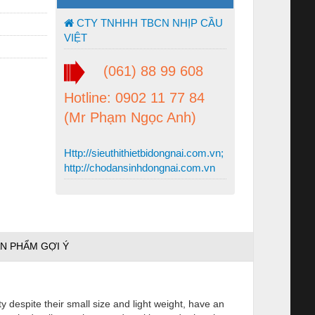
CTY TNHHH TBCN NHỊP CẦU
VIỆT
(061) 88 99 608
Hotline: 0902 11 77 84
(Mr Phạm Ngọc Anh)
Http://sieuthithietbidongnai.com.vn;
http://chodansinhdongnai.com.vn
N PHẨM GỢI Ý
y despite their small size and light weight, have an