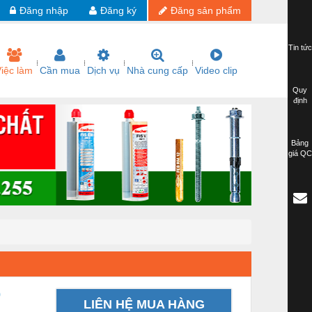
Đăng nhập
Đăng ký
Đăng sản phẩm
Tin tức
iệc làm
Cần mua
Dịch vụ
Nhà cung cấp
Video clip
Quy
định
Bảng
giá QC
0
LIÊN HỆ MUA HÀNG