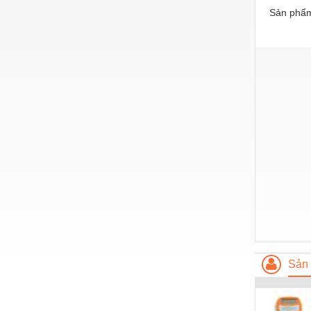
Sản phẩm
Nước-Vật tư thiết bị
Phốt cơ khí
Sắt, thép, inox các loại
Thí nghiệm-Trang thiết bị
Thiết bị chiếu sáng
Thiết bị chống sét
Thiết bị an ninh
Thiết bị công nghiệp
Thiết bị công trình
Thiết bị điện
Sản 
Thiết bị giáo dục
Thiết bị khác