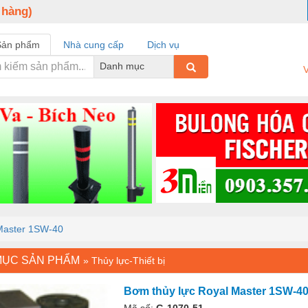
 hàng)
Sản phẩm
Nhà cung cấp
Dịch vụ
Danh mục
V
Master 1SW-40
MỤC SẢN PHẨM
»
Thủy lực-Thiết bị
Bơm thủy lực Royal Master 1SW-4
Mã số:
G-1070-51