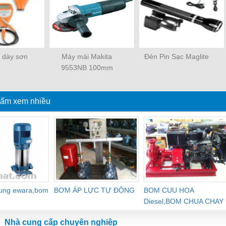
 dày sơn
Máy mài Makita
Đèn Pin Sạc Maglite
9553NB 100mm
ẩm xem nhiều
dung ewara,bom
BƠM ÁP LỰC TỰ ĐỘNG
BOM CUU HOA
Diesel,BOM CHUA CHAY
Nhà cung cấp chuyên nghiệp