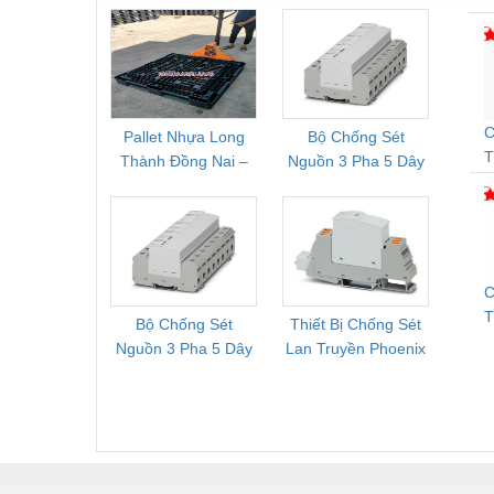
Vật liệu xây dựng
Vòng bi - Bạc đạn
Xe hơi - Phụ tùng
C
Pallet Nhựa Long
Bộ Chống Sét
Rơ Le 
Xe máy - Phụ tùng
T
Thành Đồng Nai –
Nguồn 3 Pha 5 Dây
Phoe
Cung Cấp Pallet
Phoenix Contact
PSR-
Xe tải - phụ tùng
Mới, Pallet Cũ Giá
FLT-SEC-P-T1-3S-
1NC-
Y khoa - Trang thiết bị
Tốt
264/50-FM -
2
2909589
C
Bộ Chống Sét
Thiết Bị Chống Sét
Bộ L
D
Nguồn 3 Pha 5 Dây
Lan Truyền Phoenix
Công
T
Phoenix Contact
Contact PLT-SEC-
Phoe
G
FLT-SEC-P-T1-3S-
T3-230-FM-PT -
QU
440/35-FM -
2907928
UPS/23
2908264
-