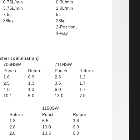
0.75L/min
0.3L/min
3.75L/min
1.9L/min
7.5L
5L
38kg
28kg
2-Position,
4-way
ncher combination)
706NSW
711NSW
Punch
Return
Punch
Return
1.6
0.9
2.3
1.2
2.5
1.3
3.5
1.7
4.0
1.3
6.0
1.7
10.1
5.0
13.0
7.0
1150SW
Return
Punch
Return
1.8
6.5
3.8
2.8
10.0
6.0
2.8
13.5
6.0
--
--
--