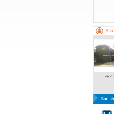
Nước-Vật tư thiết bị
Phốt cơ khí
Sắt, thép, inox các loại
Sản 
Thí nghiệm-Trang thiết bị
Thiết bị chiếu sáng
Thiết bị chống sét
Thiết bị an ninh
Thiết bị công nghiệp
FRP 
Thiết bị công trình
Thiết bị điện
Thiết bị giáo dục
Sản ph
Thiết bị khác