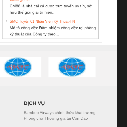
CONG TY TNHH
CÔNG TY CỔ
CÔNG TY TNHH
CM88 là nhà cái cá cược trực tuyến uy tín, sở
TM-DV DAI DONG
PHẦN TỰ ĐỘNG
MEKONG MARINE
iám sát chuỗi
Bộ chỉnh lưu nguồn
Nẹp nhôm chống
Bộ c
hữu thế giới giải trí hiện...
THANH
TIẾN HƯNG
SUPPLY
tấm pin
điện TRANSCLINIC
trơn Đà Nẵng
giám 
SMC Tuyển 01 Nhân Viên Kỹ Thuật-HN
SCLINIC 16I+
BKE 1K5.4
Sola
Mô tả công việc Đảm nhiệm công việc tại phòng
 (2502520000)
(7791400879)2. Giá
TRAN
kỹ thuật của Công ty theo...
1K5.4
DỊCH VỤ
Bamboo Airways chính thức khai trương
Phòng chờ Thương gia tại Côn Đảo