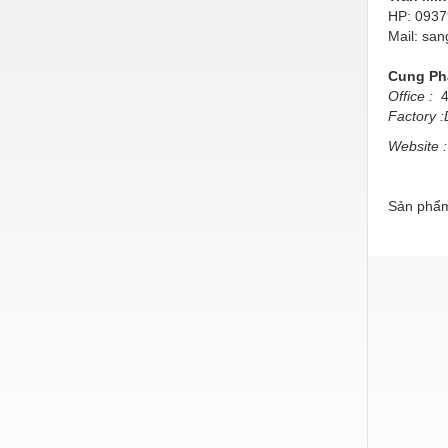
Hóa chất-Trang thiết bị
HP: 093
Mail: s
Kệ công nghiệp
Cung Pha
Khí nén - Thiết bị
Office :
45
Khuôn mẫu - Phụ tùng
Factory
:
Website :
Lọc công nghiệp
Máy công cụ - Phụ tùng
Sản phẩm
Mỏ - Trang thiết bị
Mô tơ - Hộp số
Môi trường - Thiết bị
Nâng hạ - Trang thiết bị
Nội - Ngoại thất - văn phòng
Nồi hơi - Trang thiết bị
Nông nghiệp - Thiết bị