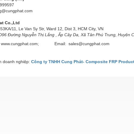
7999597
ang@cungphat.com
t Co.,Ltd
3KA/11, Le Van Sy Str, Ward 12, Dist 3, HCM City, VN
D96 Đường Nguyễn Thị Lắng , Ấp Cây Da, Xã Tân Phú Trung, Huyện C
www.cungphat.com;
Email:
sales@cungphat.com
 doanh nghiệp:
Công ty TNHH Cung Phát- Composite FRP Produc