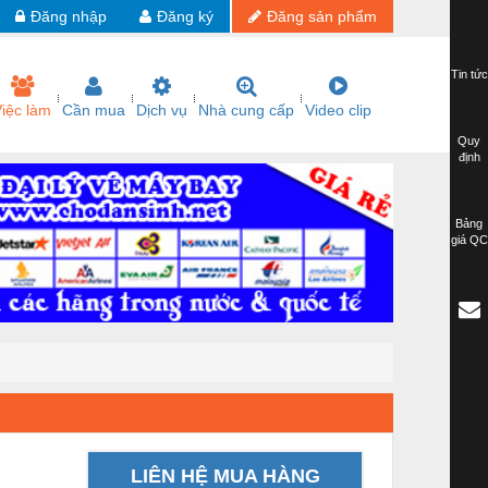
Đăng nhập
Đăng ký
Đăng sản phẩm
Tin tức
iệc làm
Cần mua
Dịch vụ
Nhà cung cấp
Video clip
Quy
định
Bảng
giá QC
LIÊN HỆ MUA HÀNG