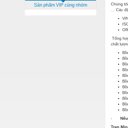
Chúng tô
Sản phẩm VIP cùng nhóm
Dịch vụ - Thi công
… Các đặc
Điện công nghiệp
VI
IS
Điện gia dụng
OR
Điện Lạnh
Tổng hợp
chất lượn
Đóng tàu Thiết bị
Bồ
Đúc chính xác Thiết bị
Bồ
Bồ
Dụng cụ cầm tay
Bồ
Bồ
Dụng cụ cắt gọt
Bồ
Bồ
Dụng cụ điện
Bồ
Bồ
Dụng cụ đo
Bồ
Gỗ - Trang thiết bị
Bồ
-
Nếu 
Hàn cắt - Thiết bị
Tran Min