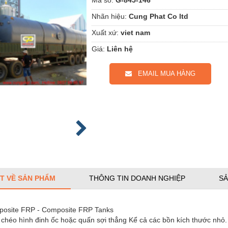
Nhãn hiệu:
Cung Phat Co ltd
Xuất xứ:
viet nam
Giá:
Liên hệ
EMAIL MUA HÀNG
ẾT VỀ SẢN PHẨM
THÔNG TIN DOANH NGHIỆP
SẢ
osite FRP - Composite FRP Tanks
chéo hình đinh ốc hoặc quấn sợi thẳng Kể cả các bồn kích thước nhỏ. 