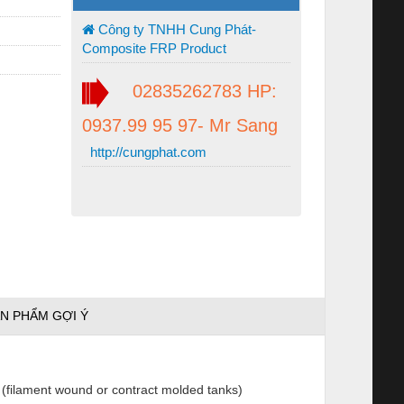
Công ty TNHH Cung Phát-
Composite FRP Product
02835262783 HP:
0937.99 95 97- Mr Sang
http://cungphat.com
N PHẨM GỢI Ý
(filament wound or contract molded tanks)