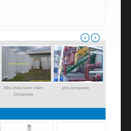
‹
›
Bồn chứa nước mắm
phủ composite
BỒN COMPO
Composite