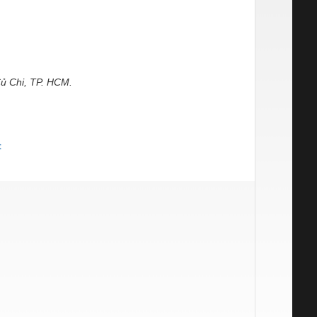
ủ Chi, TP. HCM.
t