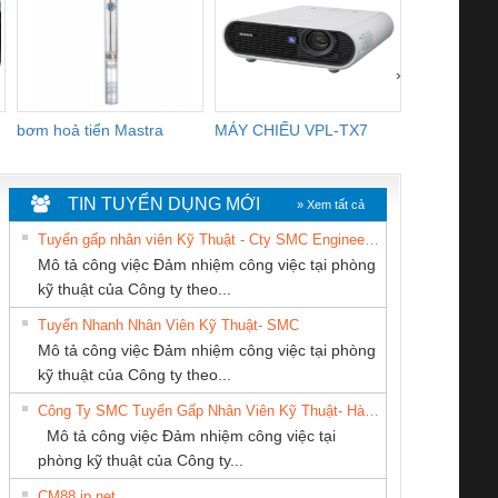
›
bơm hoả tiển Mastra
MÁY CHIẾU VPL-TX7
BOM DINH
WHITE
TIN TUYỂN DỤNG MỚI
» Xem tất cả
Tuyển gấp nhân viên Kỹ Thuật - Cty SMC Engineering
Mô tả công việc Đảm nhiệm công việc tại phòng
kỹ thuật của Công ty theo...
Tuyển Nhanh Nhân Viên Kỹ Thuật- SMC
Công Ty TNHH
CÔNG TY TNHH
Cty TNHH TM QC
 Le An Toàn
Bộ giám sát chuỗi
Bộ giám sát dòng
Bộ ng
Mô tả công việc Đảm nhiệm công việc tại phòng
hiết Bị Điện Nam
THIẾT BỊ CÔNG
Ba Miền
enix Contact
tấm pin
điện chuỗi
ray W
kỹ thuật của Công ty theo...
Quốc Thịnh
NGHIỆP NIHON
6960 – PSR-
TRANSCLINIC 16I+
TRANSCLINIC 16I+
BAS 
Công Ty SMC Tuyển Gấp Nhân Viên Kỹ Thuật- Hà Nội
SETSUBI VIỆT
SCP-
1K5 L (2433950000)
(2008130000)
(28
Mô tả công việc Đảm nhiệm công việc tại
NAM
/FSP/2X1/1X2
phòng kỹ thuật của Công ty...
CM88 jp net