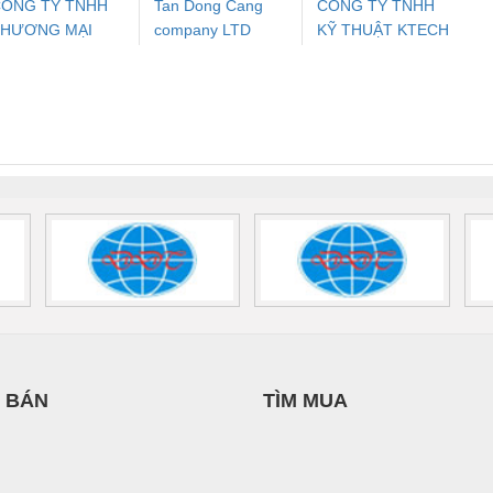
ÔNG TY TNHH
Tan Dong Cang
CÔNG TY TNHH
THƯƠNG MẠI
company LTD
KỸ THUẬT KTECH
ưu Điện AC
Mô-đun Ắc Quy UPS
Rơ Le An Toàn
Bộ g
ỊCH VỤ KỸ
VIỆT NAM
 Suất Cao
Phoenix Contact
Phoenix Contact
HUẬT ĐIỆN CƠ
nix Contact
QUINT-HP-
2981059 – PSR-
TRAN
IA HƯNG PHÁT
INT-HP-
BAT/PB/48DC/7.0AH/PT
SCP-
1K5 H
0AC/2.5KVA/PT
- 1133819
24UC/ESL4/3X1/1X2/B
 1136815
 BÁN
TÌM MUA