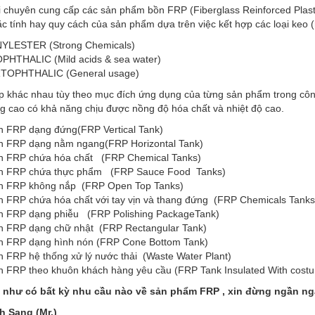
i chuyên cung cấp các sản phẩm bồn FRP (Fiberglass Reinforced Plast
 tính hay quy cách của sản phẩm dựa trên việc kết hợp các loại keo (r
NYLESTER (Strong Chemicals)
OPHTHALIC (Mild acids & sea water)
TOPHTHALIC (General usage)
 khác nhau tùy theo mục đích ứng dụng của từng sản phẩm trong công
g cao có khả năng chịu được nồng độ hóa chất và nhiệt độ cao.
n FRP dạng đứng(FRP Vertical Tank)
n FRP dạng nằm ngang(FRP Horizontal Tank)
n FRP chứa hóa chất (FRP Chemical Tanks)
n FRP chứa thực phẩm (FRP Sauce Food Tanks)
n FRP không nắp (FRP Open Top Tanks)
n FRP chứa hóa chất với tay vịn và thang đứng (FRP Chemicals Tanks
n FRP dạng phiễu (FRP Polishing PackageTank)
n FRP dạng chữ nhật (FRP Rectangular Tank)
n FRP dạng hình nón (FRP Cone Bottom Tank)
n FRP hệ thống xử lý nước thải (Waste Water Plant)
n FRP theo khuôn khách hàng yêu cầu (FRP Tank Insulated With cost
như có bất kỳ nhu cầu nào về sản phẩm FRP , xin đừng ngần ngại 
h Sang (Mr.)