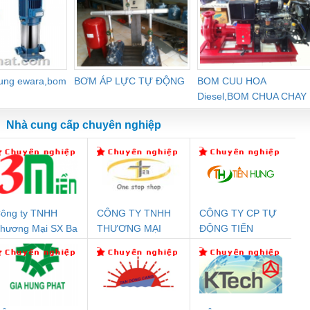
dung ewara,bom
BƠM ÁP LỰC TỰ ĐỘNG
BOM CUU HOA
Diesel,BOM CHUA CHAY
Nhà cung cấp chuyên nghiệp
ông ty TNHH
CÔNG TY TNHH
CÔNG TY CP TỰ
Đệm An Toàn
Rơ Le An Toàn
Bộ Lặp Tín Hiệu
Rơ
hương Mại SX Ba
THƯƠNG MẠI
ĐỘNG TIẾN
T
nix Contact
Phoenix Contact
PROFIBUS Phoenix
Pho
iền
THIÊN ÂN VIỆT
HƯNG
PC20-1NO-
PSR-SCP-
Contact PSI-REP-
298
NAM
24DC-SP -
24UC/ESL4/3X1/1X2/B
PROFIBUS/12MB -
700578
- 2981059
2708863
24DC