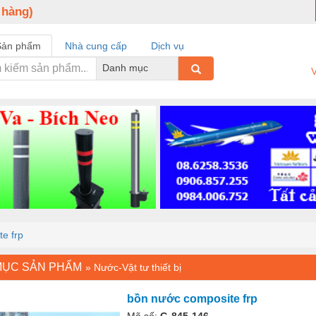
 hàng)
Sản phẩm
Nhà cung cấp
Dịch vụ
Danh mục
V
e frp
MỤC SẢN PHẨM
»
Nước-Vật tư thiết bị
bồn nước composite frp
Mã số:
G-845-146