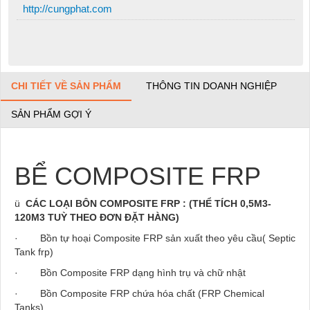
http://cungphat.com
CHI TIẾT VỀ SẢN PHẨM
THÔNG TIN DOANH NGHIỆP
SẢN PHẨM GỢI Ý
BỂ COMPOSITE FRP
ü
CÁC LOẠI BÔN COMPOSITE FRP :
(THỂ TÍCH 0,5M3-
120M3 TUỲ THEO ĐƠN ĐẶT HÀNG)
·
B
ồ
n tự hoại Composite FRP sản xuất theo yêu cầu( Septic
Tank frp)
·
B
ồ
n Composite FRP d
ạ
ng hình tr
ụ
và ch
ữ
nh
ậ
t
·
Bồn
Composite FRP
chứa hóa chất (FRP Chemical
Tanks)