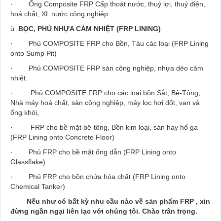
·
Ống
Composite FRP
Cấp thoát nước, thuỷ lợi, thuỷ điện,
hoá chất, XL nước công nghiệp
ü
BỌC, PHỦ NHỰA CẢM NHIỆT (FRP LINING)
·
Phủ COMPOSITE FRP cho Bồn, Tàu các loại (FRP Lining
onto Sump Pit)
·
Ph
ủ
COMPOSITE FRP sàn công nghiệp,
nh
ự
a d
ẻ
o c
ả
m
nhi
ệ
t.
·
Phủ COMPOSITE FRP cho các loại bồn Sắt, Bê-Tông,
Nhà máy hoá chất, sàn công nghiệp, máy lọc hơi đốt, van và
ống khói,
·
FRP cho bề mặt bê-tông, Bồn kim loại, sàn hay hố ga
(FRP Lining onto Concrete Floor)
·
Phủ FRP cho bề mặt ống dẫn (FRP Lining onto
Glassflake)
·
Phủ FRP cho bồn chứa hóa chất (FRP Lining onto
Chemical Tanker)
-
Nếu như có bất kỳ nhu cầu nào về sản phẩm FRP , xin
đừng ngần ngại liên lạc với chúng tôi. Chào trân trọng.