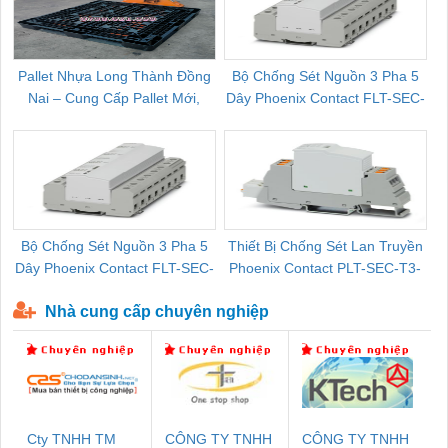
Pallet Nhựa Long Thành Đồng
Bộ Chống Sét Nguồn 3 Pha 5
Nai – Cung Cấp Pallet Mới,
Dây Phoenix Contact FLT-SEC-
C
Pallet Cũ Giá Tốt
P-T1-3S-264/50-FM - 2909589
Bộ Chống Sét Nguồn 3 Pha 5
Thiết Bị Chống Sét Lan Truyền
B
Dây Phoenix Contact FLT-SEC-
Phoenix Contact PLT-SEC-T3-
P-T1-3S-440/35-FM - 2908264
230-FM-PT - 2907928
Nhà cung cấp chuyên nghiệp
Cty TNHH TM
CÔNG TY TNHH
CÔNG TY TNHH