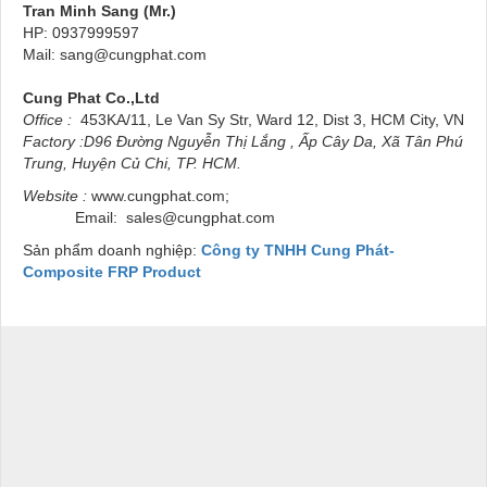
Tran Minh Sang (Mr.)
HP: 0937999597
Mail: sang@cungphat.com
Cung Phat Co.,Ltd
Office :
453KA/11, Le Van Sy Str, Ward 12, Dist 3, HCM City, VN
Factory
:D96 Đường Nguyễn Thị Lắng , Ấp Cây Da, Xã Tân Phú
Trung, Huyện Củ Chi, TP. HCM.
Website :
www.cungphat.com;
Email:
sales@cungphat.com
Sản phẩm doanh nghiệp:
Công ty TNHH Cung Phát-
Composite FRP Product