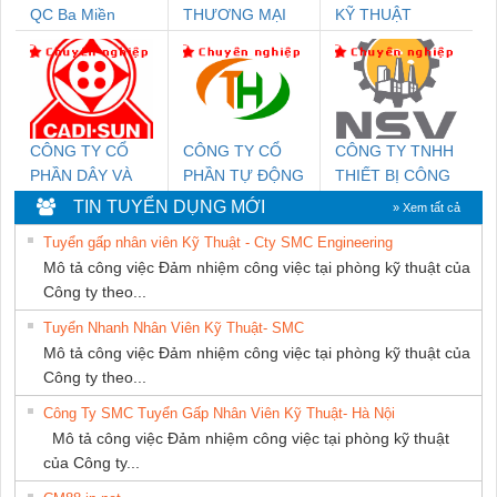
QC Ba Miền
THƯƠNG MẠI
KỸ THUẬT
THIÊN ÂN VIỆT
KTECH VIỆT
NAM
NAM
CÔNG TY CỔ
CÔNG TY CỔ
CÔNG TY TNHH
PHẦN DÂY VÀ
PHẦN TỰ ĐỘNG
THIẾT BỊ CÔNG
CÁP ĐIỆN
TIẾN HƯNG
NGHIỆP NIHON
TIN TUYỂN DỤNG MỚI
» Xem tất cả
THƯỢNG ĐÌNH
SETSUBI VIỆT
Tuyển gấp nhân viên Kỹ Thuật - Cty SMC Engineering
NAM
Mô tả công việc Đảm nhiệm công việc tại phòng kỹ thuật của
Công ty theo...
Tuyển Nhanh Nhân Viên Kỹ Thuật- SMC
Mô tả công việc Đảm nhiệm công việc tại phòng kỹ thuật của
Công ty theo...
Công Ty SMC Tuyển Gấp Nhân Viên Kỹ Thuật- Hà Nội
Mô tả công việc Đảm nhiệm công việc tại phòng kỹ thuật
của Công ty...