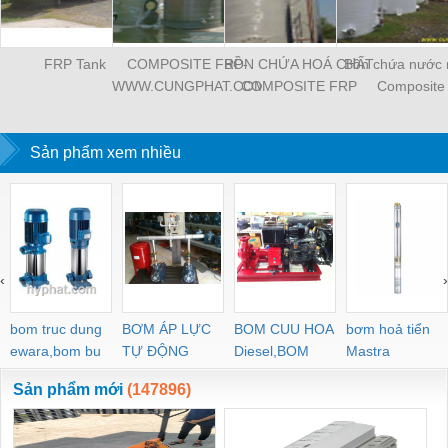
FRP Tank
COMPOSITE FRP-
BỒN CHỨA HOÁ CHẤT
Bồn chứa nước
WWW.CUNGPHAT.COM
COMPOSITE FRP
Composite
Sản phẩm xem nhiều
‹
›
bom truc dung
BƠM ÁP LỰC
BOM CUU HOA
bơm hoả tiển
ewara,bom bu
TỰ ĐỘNG
Diesel,BOM
Mastra
ewara
CHUA CHAY
Sản phẩm mới
(147896)