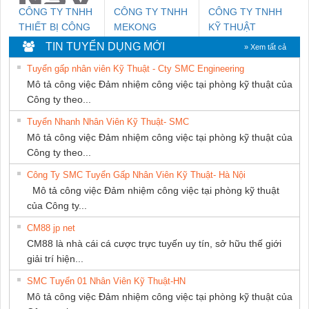
CÔNG TY TNHH
CÔNG TY TNHH
CÔNG TY TNHH
THIẾT BỊ CÔNG
MEKONG
KỸ THUẬT
NGHIỆP NIHON
MARINE
KTECH VIỆT
TIN TUYỂN DỤNG MỚI
» Xem tất cả
SETSUBI VIỆT
SUPPLY
NAM
Tuyển gấp nhân viên Kỹ Thuật - Cty SMC Engineering
NAM
Mô tả công việc Đảm nhiệm công việc tại phòng kỹ thuật của
Công ty theo...
Tuyển Nhanh Nhân Viên Kỹ Thuật- SMC
Mô tả công việc Đảm nhiệm công việc tại phòng kỹ thuật của
Công ty theo...
Công Ty SMC Tuyển Gấp Nhân Viên Kỹ Thuật- Hà Nội
Mô tả công việc Đảm nhiệm công việc tại phòng kỹ thuật
của Công ty...
CM88 jp net
CM88 là nhà cái cá cược trực tuyến uy tín, sở hữu thế giới
giải trí hiện...
SMC Tuyển 01 Nhân Viên Kỹ Thuật-HN
Mô tả công việc Đảm nhiệm công việc tại phòng kỹ thuật của