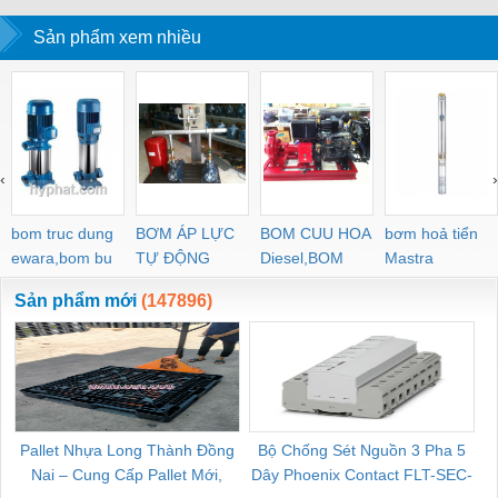
Sản phẩm xem nhiều
‹
›
bom truc dung
BƠM ÁP LỰC
BOM CUU HOA
bơm hoả tiển
ewara,bom bu
TỰ ĐỘNG
Diesel,BOM
Mastra
ewara
CHUA CHAY
Sản phẩm mới
(147896)
Pallet Nhựa Long Thành Đồng
Bộ Chống Sét Nguồn 3 Pha 5
Nai – Cung Cấp Pallet Mới,
Dây Phoenix Contact FLT-SEC-
C