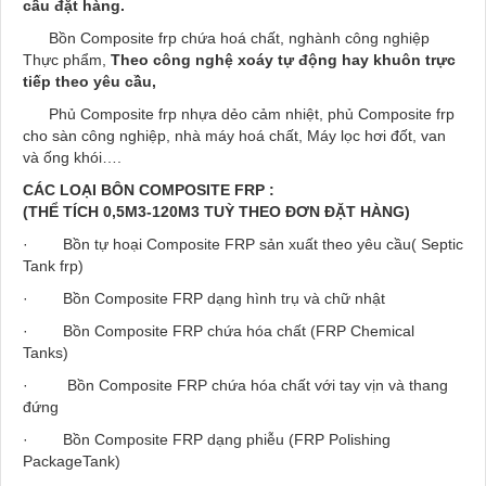
cầu đặt hàng.
Bồn Composite frp chứa hoá chất, nghành công nghiệp
Thực phẩm,
Theo công nghệ xoáy tự động hay khuôn trực
tiếp theo yêu cầu,
Phủ Composite frp nhựa dẻo cảm nhiệt, phủ Composite frp
cho sàn công nghiệp, nhà máy hoá chất, Máy lọc hơi đốt, van
và ống khói….
CÁC LOẠI BÔN COMPOSITE FRP :
(THỂ TÍCH 0,5M3-120M3 TUỲ THEO ĐƠN ĐẶT HÀNG)
· Bồn tự hoại Composite FRP sản xuất theo yêu cầu( Septic
Tank frp)
· Bồn Composite FRP dạng hình trụ và chữ nhật
· Bồn Composite FRP chứa hóa chất (FRP Chemical
Tanks)
· Bồn Composite FRP chứa hóa chất với tay vịn và thang
đứng
· Bồn Composite FRP dạng phiễu (FRP Polishing
PackageTank)