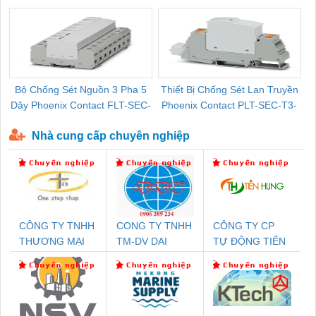
Pallet Cũ Giá Tốt
P-T1-3S-264/50-FM - 2909589
Bộ Chống Sét Nguồn 3 Pha 5
Thiết Bị Chống Sét Lan Truyền
B
Dây Phoenix Contact FLT-SEC-
Phoenix Contact PLT-SEC-T3-
P-T1-3S-440/35-FM - 2908264
230-FM-PT - 2907928
Nhà cung cấp chuyên nghiệp
CÔNG TY TNHH
CONG TY TNHH
CÔNG TY CP
THƯƠNG MẠI
TM-DV DAI
TỰ ĐỘNG TIẾN
THIÊN ÂN VIỆT
DONG THANH
HƯNG
NAM