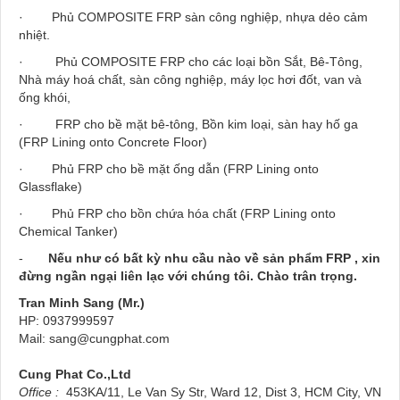
· Phủ COMPOSITE FRP sàn công nghiệp, nhựa dẻo cảm
nhiệt.
· Phủ COMPOSITE FRP cho các loại bồn Sắt, Bê-Tông,
Nhà máy hoá chất, sàn công nghiệp, máy lọc hơi đốt, van và
ống khói,
· FRP cho bề mặt bê-tông, Bồn kim loại, sàn hay hố ga
(FRP Lining onto Concrete Floor)
· Phủ FRP cho bề mặt ống dẫn (FRP Lining onto
Glassflake)
· Phủ FRP cho bồn chứa hóa chất (FRP Lining onto
Chemical Tanker)
-
Nếu như có bất kỳ nhu cầu nào về sản phẩm FRP , xin
đừng ngần ngại liên lạc với chúng tôi. Chào trân trọng.
Tran Minh Sang (Mr.)
HP: 0937999597
Mail: sang@cungphat.com
Cung Phat Co.,Ltd
Office :
453KA/11, Le Van Sy Str, Ward 12, Dist 3, HCM City, VN