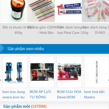
Bột rà khuôn N-RED
Đá mài gốm CERATON
Kem đánh bóng kim
Kem đánh bóng 
400g
- Nhật Bản
loại Pikal Care 150g
DYMO
Sản phẩm xem nhiều
‹
›
bom truc dung
BƠM ÁP LỰC
BOM CUU HOA
bơm hoả tiển
ewara,bom bu
TỰ ĐỘNG
Diesel,BOM
Mastra
ewara
CHUA CHAY
Sản phẩm mới
(147896)