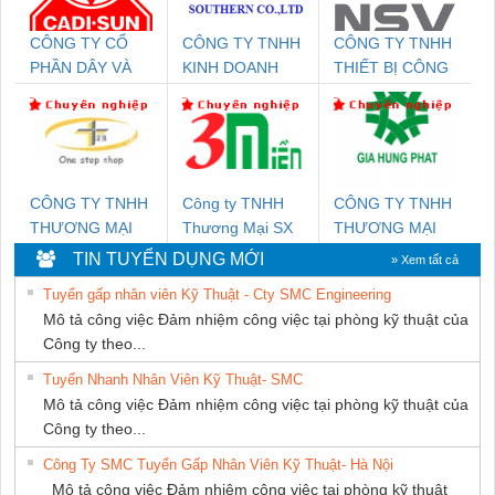
CÔNG TY CỔ
CÔNG TY TNHH
CÔNG TY TNHH
PHẦN DÂY VÀ
KINH DOANH
THIẾT BỊ CÔNG
CÁP ĐIỆN
DỊCH VỤ XNK
NGHIỆP NIHON
THƯỢNG ĐÌNH
PHƯƠNG NAM
SETSUBI VIỆT
NAM
CÔNG TY TNHH
Công ty TNHH
CÔNG TY TNHH
THƯƠNG MẠI
Thương Mại SX
THƯƠNG MẠI
THIÊN ÂN VIỆT
Ba Miền
DỊCH VỤ KỸ
TIN TUYỂN DỤNG MỚI
» Xem tất cả
NAM
THUẬT ĐIỆN CƠ
Tuyển gấp nhân viên Kỹ Thuật - Cty SMC Engineering
GIA HƯNG
Mô tả công việc Đảm nhiệm công việc tại phòng kỹ thuật của
PHÁT
Công ty theo...
Tuyển Nhanh Nhân Viên Kỹ Thuật- SMC
Mô tả công việc Đảm nhiệm công việc tại phòng kỹ thuật của
Công ty theo...
Công Ty SMC Tuyển Gấp Nhân Viên Kỹ Thuật- Hà Nội
Mô tả công việc Đảm nhiệm công việc tại phòng kỹ thuật