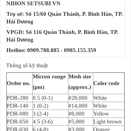
NIHON SETSUBI VN
Trụ sở: Số 15/60 Quán Thánh, P. Bình Hàn, TP.
Hải Dương
VPGD: Số 116 Quán Thánh, P. Bình Hàn, TP.
Hải Dương
Hotline: 0909.788.885 - 0985.155.359
Thông số kỹ thuật
Micron range
Mesh size
Order no.
Color code
(µm)
(approx.)
PDR-280
0.5 (0-1)
#28,000
White
PDR-140
1 (0-2)
#14,000
White
PDR-080
3 (2-4)
#8,000
Yellow
PDR-050
4.5 (3-6)
#5,000
Light brown
PDR-030
6 (4-8)
#3,000
Orange