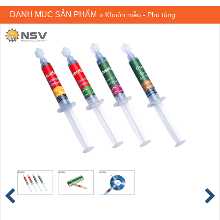
DANH MỤC SẢN PHẨM
»
Khuôn mẫu - Phụ tùng