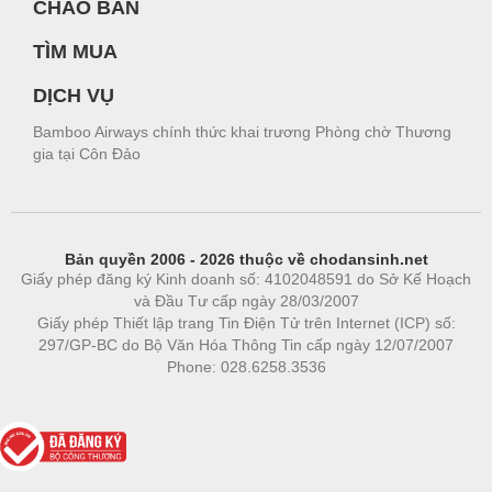
CHÀO BÁN
TÌM MUA
DỊCH VỤ
Bamboo Airways chính thức khai trương Phòng chờ Thương
gia tại Côn Đảo
Bản quyền 2006 - 2026 thuộc về chodansinh.net
Giấy phép đăng ký Kinh doanh số: 4102048591 do Sở Kế Hoạch
và Đầu Tư cấp ngày 28/03/2007
Giấy phép Thiết lập trang Tin Điện Tử trên Internet (ICP) số:
297/GP-BC do Bộ Văn Hóa Thông Tin cấp ngày 12/07/2007
Phone: 028.6258.3536
Phòng trọ
|
https://bdsgroup.vn
https://kqxs123.com