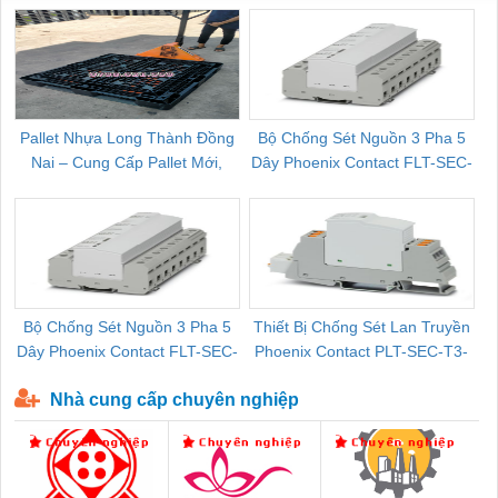
Pallet Nhựa Long Thành Đồng
Bộ Chống Sét Nguồn 3 Pha 5
Nai – Cung Cấp Pallet Mới,
Dây Phoenix Contact FLT-SEC-
C
Pallet Cũ Giá Tốt
P-T1-3S-264/50-FM - 2909589
Bộ Chống Sét Nguồn 3 Pha 5
Thiết Bị Chống Sét Lan Truyền
B
Dây Phoenix Contact FLT-SEC-
Phoenix Contact PLT-SEC-T3-
P-T1-3S-440/35-FM - 2908264
230-FM-PT - 2907928
Nhà cung cấp chuyên nghiệp