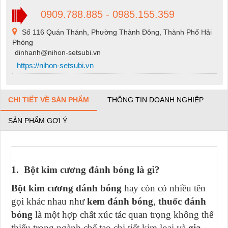
0909.788.885 - 0985.155.359
Số 116 Quán Thánh, Phường Thành Đông, Thành Phố Hải
Phòng
dinhanh@nihon-setsubi.vn
https://nihon-setsubi.vn
CHI TIẾT VỀ SẢN PHẨM
THÔNG TIN DOANH NGHIỆP
SẢN PHẨM GỢI Ý
1. Bột kim cương đánh bóng là gì?
Bột kim cương đánh bóng
hay còn có nhiều tên
gọi khác nhau như
kem đánh bóng
,
thuốc đánh
bóng
là một hợp chất xúc tác quan trọng không thể
thiếu trong ngành chế tạo chi tiết kim loại và
gia