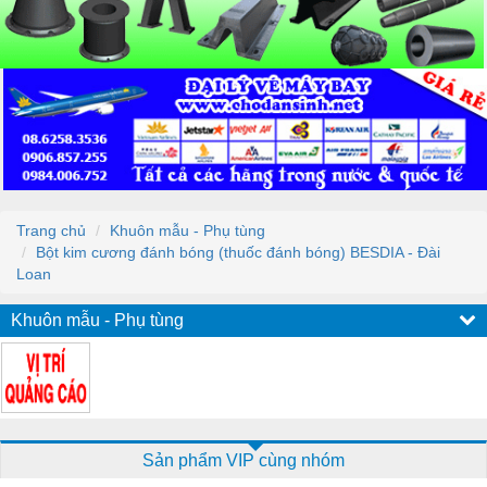
Trang chủ
Khuôn mẫu - Phụ tùng
Bột kim cương đánh bóng (thuốc đánh bóng) BESDIA - Đài
Loan
Khuôn mẫu - Phụ tùng
Sản phẩm VIP cùng nhóm