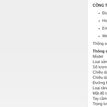
CÔNG T
Vật liệu xây dựng
Đị
Vòng bi - Bạc đạn
Ho
Xe hơi - Phụ tùng
Em
Xe máy - Phụ tùng
We
Xe tải - phụ tùng
Thông số
Y khoa - Trang thiết bị
Thông 
Model
Loại sả
Số lượn
Chiều dà
Chiều d
Đường 
Loại răn
Mật độ 
Tay cầm
Trọng l