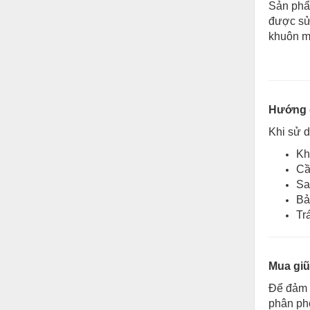
Sản phẩm
Thiết bị làm sạch
được sử 
Thiết bị sơn - Sơn
khuôn mẫ
Thiết bị nhà bếp
Thiết bị nhiệt
Thiêt bị PCCC
Hướng d
Thiết bị truyền động
Khi sử d
Kh
Thiết bị văn phòng
Cầ
Thiết bị viễn thông
Sa
Bả
Thủy lực-Thiết bị
Tr
Thủy sản - Trang thiết bị
Tự động hoá
Mua giũ
Van - Co các loại
Để đảm b
phân phố
Vật liệu mài mòn