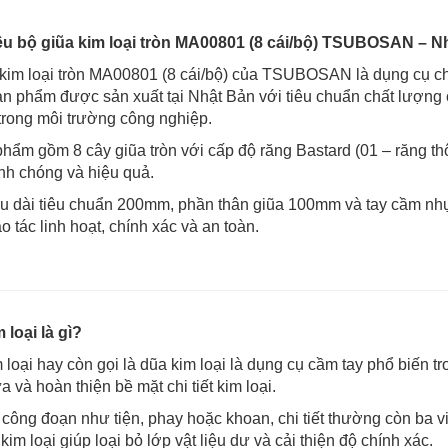
iệu bộ giũa kim loại tròn MA00801 (8 cái/bộ) TSUBOSAN – Nh
kim loại tròn MA00801 (8 cái/bộ) của TSUBOSAN là dụng cụ ch
n phẩm được sản xuất tại Nhật Bản với tiêu chuẩn chất lượng 
trong môi trường công nghiệp.
hẩm gồm 8 cây giũa tròn với cấp độ răng Bastard (01 – răng thô
nh chóng và hiệu quả.
ều dài tiêu chuẩn 200mm, phần thân giũa 100mm và tay cầm n
o tác linh hoạt, chính xác và an toàn.
 loại là gì?
 loại hay còn gọi là dũa kim loại là dụng cụ cầm tay phổ biến 
a và hoàn thiện bề mặt chi tiết kim loại.
công đoạn như tiện, phay hoặc khoan, chi tiết thường còn ba 
 kim loại giúp loại bỏ lớp vật liệu dư và cải thiện độ chính xác.