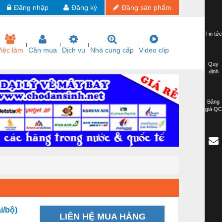
Đăng nhập
Đăng ký
Đăng sản phẩm
Tin tức
iệc làm
Cần mua
Dịch vụ
Nhà cung cấp
Video clip
Quy
định
Bảng
giá QC
i/bộ)
LIÊN HỆ MUA HÀNG