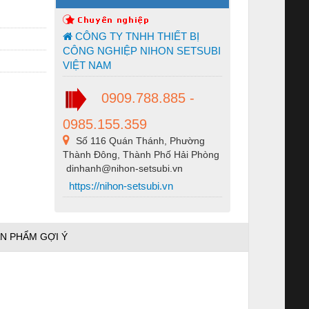
CÔNG TY TNHH THIẾT BỊ
CÔNG NGHIỆP NIHON SETSUBI
VIỆT NAM
0909.788.885 -
0985.155.359
Số 116 Quán Thánh, Phường
Thành Đông, Thành Phố Hải Phòng
dinhanh@nihon-setsubi.vn
https://nihon-setsubi.vn
N PHẨM GỢI Ý