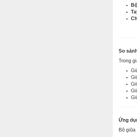
Bộ
Nước-Vật tư thiết bị
Ta
Ch
Phốt cơ khí
Sắt, thép, inox các loại
Thí nghiệm-Trang thiết bị
So sánh
Thiết bị chiếu sáng
Trong gi
Thiết bị chống sét
Gi
Thiết bị an ninh
Gi
Gi
Thiết bị công nghiệp
Gi
Thiết bị công trình
Gi
Thiết bị điện
Thiết bị giáo dục
Ứng dụn
Thiết bị khác
Bộ giũa 