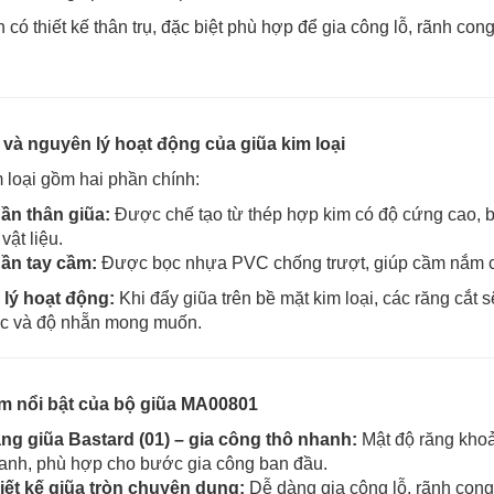
n có thiết kế thân trụ, đặc biệt phù hợp để gia công lỗ, rãnh cong 
 và nguyên lý hoạt động của giũa kim loại
 loại gồm hai phần chính:
ần thân giũa:
Được chế tạo từ thép hợp kim có độ cứng cao, bề
vật liệu.
ần tay cầm:
Được bọc nhựa PVC chống trượt, giúp cầm nắm chắ
lý hoạt động:
Khi đẩy giũa trên bề mặt kim loại, các răng cắt s
ác và độ nhẵn mong muốn.
m nổi bật của bộ giũa MA00801
ng giũa Bastard (01) – gia công thô nhanh:
Mật độ răng khoản
anh, phù hợp cho bước gia công ban đầu.
iết kế giũa tròn chuyên dụng:
Dễ dàng gia công lỗ, rãnh cong 