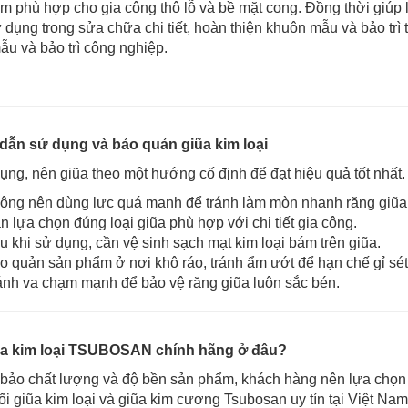
 phù hợp cho gia công thô lỗ và bề mặt cong. Đồng thời giúp lo
dụng trong sửa chữa chi tiết, hoàn thiện khuôn mẫu và bảo trì t
u và bảo trì công nghiệp.
ẫn sử dụng và bảo quản giũa kim loại
ụng, nên giũa theo một hướng cố định để đạt hiệu quả tốt nhất.
ông nên dùng lực quá mạnh để tránh làm mòn nhanh răng giũa
n lựa chọn đúng loại giũa phù hợp với chi tiết gia công.
u khi sử dụng, cần vệ sinh sạch mạt kim loại bám trên giũa.
o quản sản phẩm ở nơi khô ráo, tránh ẩm ướt để hạn chế gỉ sét
ánh va chạm mạnh để bảo vệ răng giũa luôn sắc bén.
a kim loại TSUBOSAN chính hãng ở đâu?
ảo chất lượng và độ bền sản phẩm, khách hàng nên lựa chọn đ
i giũa kim loại và giũa kim cương Tsubosan uy tín tại Việt Nam.