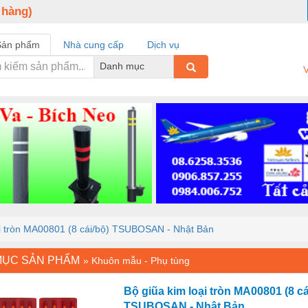
 hàng)
Sản phẩm
Nhà cung cấp
Dịch vụ
Danh mục
V
ại tròn MA00801 (8 cái/bộ) TSUBOSAN - Nhật Bản
MỤC SẢN PHẨM
»
Khuôn mẫu - Phụ tùng
Bộ giũa kim loại tròn MA00801 (8 cá
TSUBOSAN - Nhật Bản