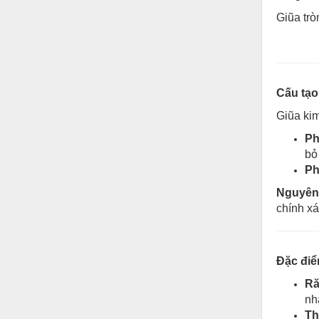
Hóa chất-Trang thiết bị
Giũa trò
Kệ công nghiệp
Khí nén - Thiết bị
Khuôn mẫu - Phụ tùng
Cấu tạo
Lọc công nghiệp
Giũa kim
Máy công cụ - Phụ tùng
Ph
bỏ 
Mỏ - Trang thiết bị
Ph
Mô tơ - Hộp số
Nguyên 
chính x
Môi trường - Thiết bị
Nâng hạ - Trang thiết bị
Nội - Ngoại thất - văn phòng
Đặc điể
Ră
Nồi hơi - Trang thiết bị
nh
Nông nghiệp - Thiết bị
Th