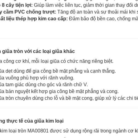
 8 cây tiện lợi:
Giúp làm việc liên tục, giảm thời gian thay đổi 
y cầm PVC chống trượt:
Tăng độ an toàn và sự thoải mái khi
ất liệu thép hợp kim cao cấp:
Đảm bảo độ bền cao, chống mài 
 giũa tròn với các loại giũa khác
a công cơ khí, mỗi loại giũa có chức năng riêng biệt.
ũa dẹt dùng để gia công bề mặt phẳng và cạnh thẳng.
ũa vuông phù hợp với rãnh vuông.
ũa tam giác dùng cho góc và rãnh chữ V.
ũa bán nguyệt kết hợp gia công bề mặt phẳng và cong.
ũa tròn chuyên dùng cho lỗ và bề mặt cong, giúp xử lý các chi ti
g thực tế của giũa kim loại
kim loại tròn MA00801 được sử dụng rộng rãi trong ngành cơ k