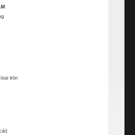
AM
ng
loại tròn
)
cái)