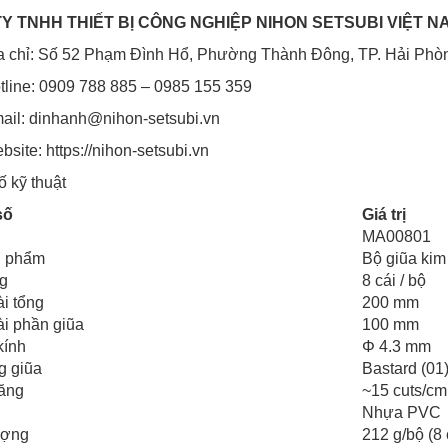
Y TNHH THIẾT BỊ CÔNG NGHIỆP NIHON SETSUBI VIỆT N
a chỉ: Số 52 Phạm Đình Hổ, Phường Thành Đông, TP. Hải Phò
tline: 0909 788 885 – 0985 155 359
ail: dinhanh@nihon-setsubi.vn
bsite: https://nihon-setsubi.vn
 kỹ thuật
số
Giá trị
MA00801
n phẩm
Bộ giũa kim 
g
8 cái / bộ
i tổng
200 mm
ài phần giũa
100 mm
kính
Φ 4.3 mm
g giũa
Bastard (01
răng
~15 cuts/cm
Nhựa PVC
ượng
212 g/bộ (8 