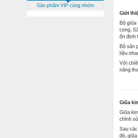
Sản phẩm VIP cùng nhóm
Dịch vụ - Thi công
Giới th
Điện công nghiệp
Bộ giũa 
Điện gia dụng
cong. Sả
ổn định 
Điện Lạnh
Bộ sản p
Đóng tàu Thiết bị
liệu nha
Đúc chính xác Thiết bị
Với chi
năng tha
Dụng cụ cầm tay
Dụng cụ cắt gọt
Dụng cụ điện
Giũa kim
Dụng cụ đo
Giũa kim
Gỗ - Trang thiết bị
chỉnh sử
Hàn cắt - Thiết bị
Sau các 
đó, giũa