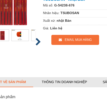
Mã số:
G-54238-676
Nhãn hiệu:
TSUBOSAN
Xuất xứ:
nhật Bản
Giá:
Liên hệ
EMAIL MUA HÀNG
ẾT VỀ SẢN PHẨM
THÔNG TIN DOANH NGHIỆP
SẢ
 sản phẩm