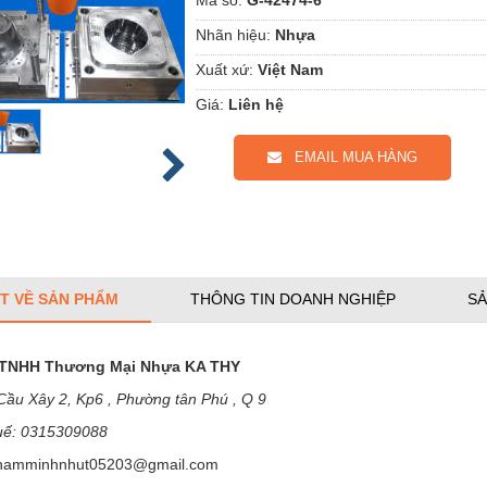
Nhãn hiệu:
Nhựa
Xuất xứ:
Việt Nam
Giá:
Liên hệ
EMAIL MUA HÀNG
ẾT VỀ SẢN PHẨM
THÔNG TIN DOANH NGHIỆP
SẢ
 TNHH Thương Mại Nhựa KA THY
Cầu Xây 2, Kp6 , Phường tân Phú , Q 9
uế: 0315309088
hamminhnhut05203@gmail.com