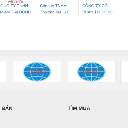
ONG TY TNHH
Công ty TNHH
CÔNG TY CỔ
M-DV DAI DONG
Thương Mại SX
PHẦN TỰ ĐỘNG
ưu Điện AC
Mô-đun Ắc Quy UPS
Rơ Le An Toàn
Bộ g
THANH
Ba Miền
TIẾN HƯNG
 Suất Cao
Phoenix Contact
Phoenix Contact
nix Contact
QUINT-HP-
2981059 – PSR-
TRAN
INT-HP-
BAT/PB/48DC/7.0AH/PT
SCP-
1K5 H
0AC/2.5KVA/PT
- 1133819
24UC/ESL4/3X1/1X2/B
 1136815
 BÁN
TÌM MUA