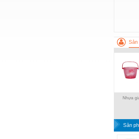
Nước-Vật tư thiết bị
Phốt cơ khí
Sắt, thép, inox các loại
Thí nghiệm-Trang thiết bị
Sản 
Thiết bị chiếu sáng
Thiết bị chống sét
Thiết bị an ninh
Thiết bị công nghiệp
Thiết bị công trình
Nhựa gi
Thiết bị điện
Thiết bị giáo dục
Sản ph
Thiết bị khác