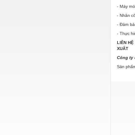
Hóa chất-Trang thiết bị
- Máy mó
Kệ công nghiệp
- Nhân c
Khí nén - Thiết bị
- Đảm bả
- Thực hi
Khuôn mẫu - Phụ tùng
LIÊN HỆ
Lọc công nghiệp
Máy công cụ - Phụ tùng
Công ty 
Mỏ - Trang thiết bị
Sản phẩm
Mô tơ - Hộp số
Môi trường - Thiết bị
Nâng hạ - Trang thiết bị
Nội - Ngoại thất - văn phòng
Nồi hơi - Trang thiết bị
Nông nghiệp - Thiết bị