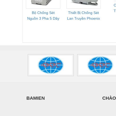
C
Vật liệu xây dựng
T
Bộ Chống Sét
Thiết Bị Chống Sét
Bộ L
Vòng bi - Bạc đạn
Nguồn 3 Pha 5 Dây
Lan Truyền Phoenix
Công
Phoenix Contact
Contact PLT-SEC-
Phoe
Xe hơi - Phụ tùng
FLT-SEC-P-T1-3S-
T3-230-FM-PT -
QU
Xe máy - Phụ tùng
440/35-FM -
2907928
UPS/23
2908264
-
Xe tải - phụ tùng
Y khoa - Trang thiết bị
BAMIEN
CHÀO