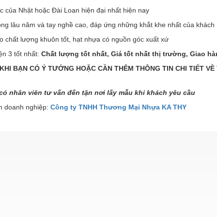
c của Nhật hoặc Đài Loan hiện đại nhất hiện nay
ông lâu năm và tay nghề cao, đáp ứng những khắt khe nhất của khách
o chất lượng khuôn tốt, hạt nhựa có nguồn góc xuất xứ
ện 3 tốt nhất:
Chất lượng tốt nhất, Giá tốt nhất thị trường, Giao h
 KHI BẠN CÓ Ý TƯỞNG HOẶC CẦN THÊM THÔNG TIN CHI TIẾT VỀ 
XUẤT
có nhân viên tư vấn đến tận nơi lấy mẫu khi khách yêu cầu
 doanh nghiệp:
Công ty TNHH Thương Mại Nhựa KA THY