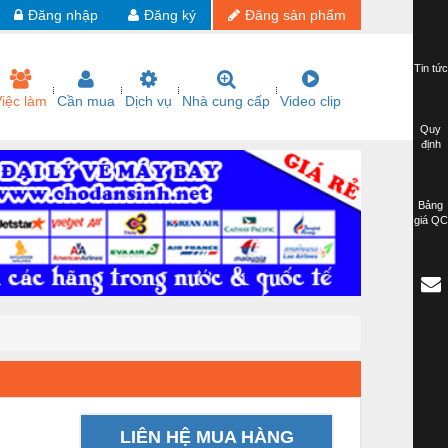
Đăng nhập
Đăng ký
Đăng sản phẩm
Tin tức
iệc làm
Cần mua
Dịch vụ
Nhà cung cấp
Video clip
Quy
định
Bảng
giá QC
LIÊN HỆ MUA HÀNG