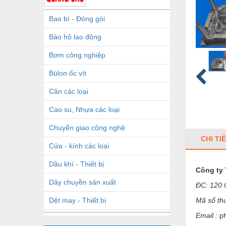
Bao bì - Đóng gói
Bảo hộ lao động
Bơm công nghiệp
Bùlon ốc vít
Cân các loại
Cao su, Nhựa các loại
Chuyển giao công nghệ
CHI TI
Cửa - kính các loại
Dầu khí - Thiết bị
Công ty
Dây chuyền sản xuất
ĐC: 120 
Dệt may - Thiết bị
Mã số th
Email :
p
Dầu mỡ công nghiệp