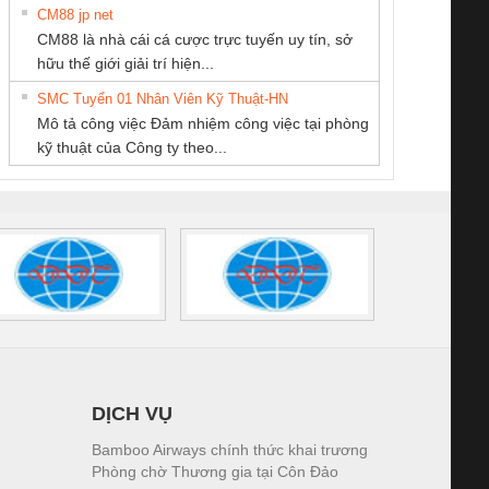
CM88 jp net
CÔNG TY TNHH
CÔNG TY TNHH
CÔNG TY TNHH
CM88 là nhà cái cá cược trực tuyến uy tín, sở
THIẾT BỊ CÔNG
KINH DOANH
THƯƠNG MẠI
iám sát chuỗi
Bộ chỉnh lưu nguồn
Nẹp nhôm chống
Bộ c
hữu thế giới giải trí hiện...
NGHIỆP NIHON
DỊCH VỤ XNK
DỊCH VỤ KỸ
tấm pin
điện TRANSCLINIC
trơn Đà Nẵng
giám 
SETSUBI VIỆT
PHƯƠNG NAM
THUẬT ĐIỆN CƠ
SMC Tuyển 01 Nhân Viên Kỹ Thuật-HN
SCLINIC 16I+
BKE 1K5.4
Sola
NAM
GIA HƯNG PHÁT
Mô tả công việc Đảm nhiệm công việc tại phòng
 (2502520000)
(7791400879)2. Giá
TRAN
kỹ thuật của Công ty theo...
1K5.4
DỊCH VỤ
Bamboo Airways chính thức khai trương
Phòng chờ Thương gia tại Côn Đảo