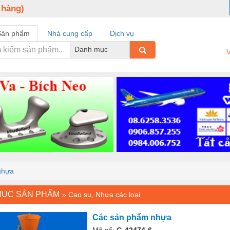
 hàng)
Sản phẩm
Nhà cung cấp
Dịch vụ
Danh mục
V
nhựa
MỤC SẢN PHẨM
»
Cao su, Nhựa các loại
Các sản phẩm nhựa
Mã số:
G-42474-6