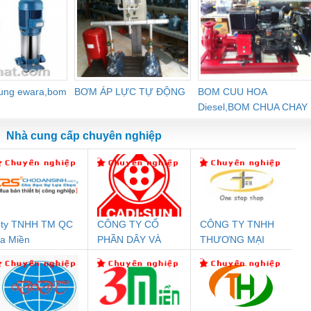
dung ewara,bom
BƠM ÁP LỰC TỰ ĐỘNG
BOM CUU HOA
Diesel,BOM CHUA CHAY
Nhà cung cấp chuyên nghiệp
ty TNHH TM QC
CÔNG TY CỔ
CÔNG TY TNHH
Đệm An Toàn
Rơ Le An Toàn
Bộ Lặp Tín Hiệu
Rơ
a Miền
PHẦN DÂY VÀ
THƯƠNG MẠI
nix Contact
Phoenix Contact
PROFIBUS Phoenix
Pho
CÁP ĐIỆN
THIÊN ÂN VIỆT
PC20-1NO-
PSR-SCP-
Contact PSI-REP-
298
THƯỢNG ĐÌNH
NAM
24DC-SP -
24UC/ESL4/3X1/1X2/B
PROFIBUS/12MB -
700578
- 2981059
2708863
24DC