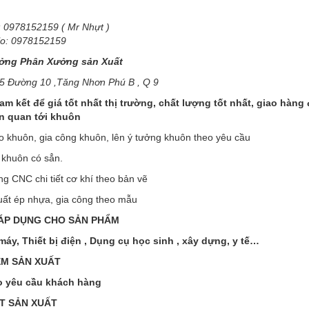
: 0978152159 ( Mr Nhựt )
lo: 0978152159
ưởng
Phân Xưởng sản Xuất
15 Đường 10 ,Tăng Nhơn Phú B , Q 9
m kết để giá tốt nhất thị trường, chất lượng tốt nhất, giao hàng 
n quan tới khuôn
o khuôn, gia công khuôn, lên ý tưởng khuôn theo yêu cầu
ì khuôn có sẳn.
ng CNC chi tiết cơ khí theo bản vẽ
uất ép nhựa, gia công theo mẫu
 ÁP DỤNG CHO SẢN PHẨM
máy, Thiết bị điện , Dụng cụ học sinh , xây dựng, y tế…
ỂM SẢN XUẤT
o yêu cầu khách hàng
T SẢN XUẤT