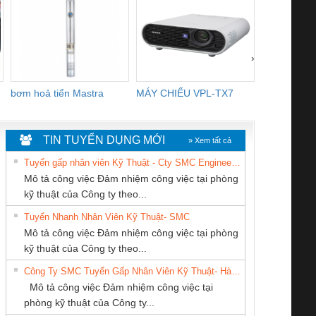
›
bơm hoả tiển Mastra
MÁY CHIẾU VPL-TX7
BOM DINH
WHITE
TIN TUYỂN DỤNG MỚI
» Xem tất cả
Tuyển gấp nhân viên Kỹ Thuật - Cty SMC Engineering
Mô tả công việc Đảm nhiệm công việc tại phòng
kỹ thuật của Công ty theo...
Tuyển Nhanh Nhân Viên Kỹ Thuật- SMC
CÔNG TY CP TỰ
Tan Dong Cang
CÔNG TY TNHH
 Le An Toàn
Bộ giám sát chuỗi
Bộ giám sát dòng
Bộ ng
Mô tả công việc Đảm nhiệm công việc tại phòng
ĐỘNG TIẾN
company LTD
MEKONG MARINE
enix Contact
tấm pin
điện chuỗi
ray W
kỹ thuật của Công ty theo...
HƯNG
SUPPLY
6960 – PSR-
TRANSCLINIC 16I+
TRANSCLINIC 16I+
BAS 
Công Ty SMC Tuyển Gấp Nhân Viên Kỹ Thuật- Hà Nội
SCP-
1K5 L (2433950000)
(2008130000)
(28
Mô tả công việc Đảm nhiệm công việc tại
/FSP/2X1/1X2
phòng kỹ thuật của Công ty...