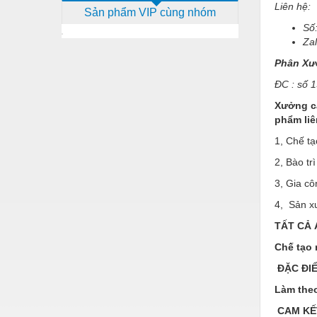
Liên hệ:
Sản phẩm VIP cùng nhóm
Dịch vụ - Thi công
Số
Điện công nghiệp
Za
Phân X
Điện gia dụng
ĐC : số 
Điện Lạnh
Xưởng ca
Đóng tàu Thiết bị
phẩm liê
1, Chế tạ
Đúc chính xác Thiết bị
2, Bào tr
Dụng cụ cầm tay
3, Gia cô
Dụng cụ cắt gọt
4, Sản x
Dụng cụ điện
TẤT CẢ
Dụng cụ đo
Chế tạo 
ĐẶC ĐI
Gỗ - Trang thiết bị
Làm the
Hàn cắt - Thiết bị
CAM KẾ