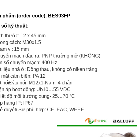
n phẩm (order code)
: BES03FP
 số kỹ thuật:
ch thước: 12 x 45 mm
ong cách: M30x1.5
ạm vi: 15 mm
uyển mạch đầu ra: PNP thường mở (KHÔNG)
n số chuyển mạch: 400 Hz
t liệu nhà ở: Đồng thau, không có niken tráng
 mặt cảm biến: PA 12
t nốiĐầu nối, M12x1-Nam, 4 chân
ện áp hoạt động: Ub10…55 VDC
iệt độ môi trường xung- 25…70 °C
p hạng IP: IP67
ê duyệt/ Sự phù hợp: CE, EAC, WEEE