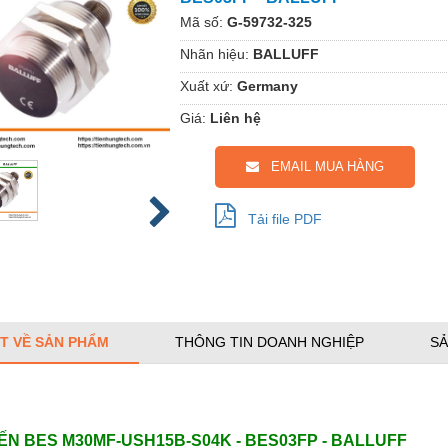
Mã số:
G-59732-325
Nhãn hiệu:
BALLUFF
Xuất xứ:
Germany
Giá:
Liên hệ
EMAIL MUA HÀNG
Tải file PDF
ẾT VỀ SẢN PHẨM
THÔNG TIN DOANH NGHIỆP
SẢ
ẾN BES M30MF-USH15B-S04K - BES03FP - BALLUFF