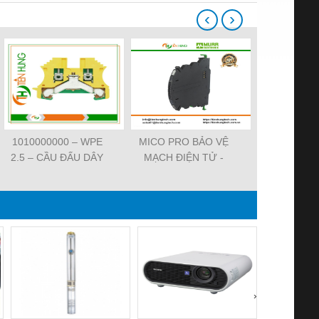
‹
›
1010000000 – WPE
MICO PRO BẢO VỆ
ĐẦU CẮM VA
2.5 – CẦU ĐẤU DÂY
MẠCH ĐIỆN TỬ -
7000-29021-
NỐI ĐẤT –
9000-41092-0101000 -
SVS VALV
WEIDMULLER-
MICO PRO
FORM A 18M
TIENHUNGTECH
ELECTRONIC
WIREA
CIRCUIT
PROTECTION, 2
CHANNELS
›