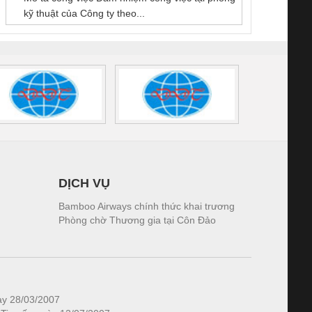
kỹ thuật của Công ty theo...
1K5.4
DỊCH VỤ
Bamboo Airways chính thức khai trương
Phòng chờ Thương gia tại Côn Đảo
ày 28/03/2007