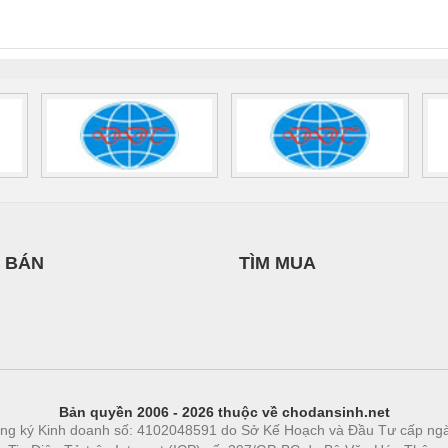
0AC/2.5KVA/PT
- 1133819
24UC/ESL4/3X1/1X2/B
 1136815
 BÁN
TÌM MUA
Bản quyền 2006 - 2026 thuộc về chodansinh.net
ng ký Kinh doanh số: 4102048591 do Sở Kế Hoạch và Đầu Tư cấp ng