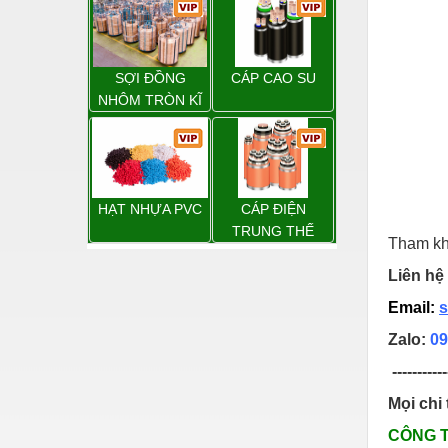
Hóa chất-Trang thiết bị
Kệ công nghiệp
Khí nén - Thiết bị
SỢI ĐỒNG
CÁP CAO SU
NHÔM TRÒN KĨ
Khuôn mẫu - Phụ tùng
THUẬT ĐIỆN
Lọc công nghiệp
Máy công cụ - Phụ tùng
HẠT NHỰA PVC
CÁP ĐIỆN
Mỏ - Trang thiết bị
TRUNG THẾ
Tham kh
Mô tơ - Hộp số
Liên hệ 
Môi trường - Thiết bị
Email:
s
Nâng hạ - Trang thiết bị
Zalo:
09
Nội - Ngoại thất - văn phòng
-----------
Nồi hơi - Trang thiết bị
Mọi chi 
CÔNG 
Nông nghiệp - Thiết bị