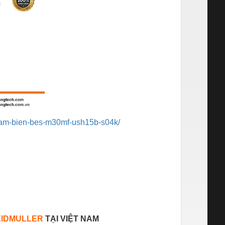
-cam-bien-bes-m30mf-ush15b-s04k/
IDMULLER
TẠI VIỆT NAM