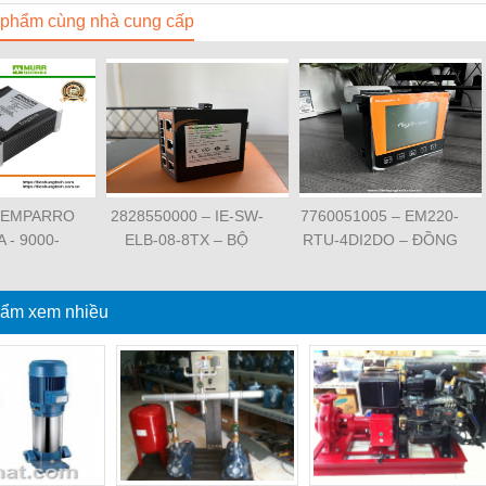
phẩm cùng nhà cung cấp
 EMPARRO
2828550000 – IE-SW-
7760051005 – EM220-
A - 9000-
ELB-08-8TX – BỘ
RTU-4DI2DO – ĐỒNG
62020 -
CHIA MẠNG 8 CỔNG
HỒ ĐO DÒNG ĐIỆN,
O IP67
RJ45 – WEIDMULLER
ĐO ĐIỆN ÁP –
PPLY 1-
ẩm xem nhiều
WEIDMULLER
SE