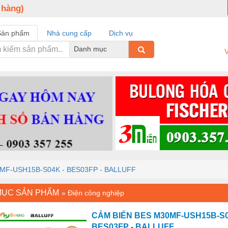
 hàng)
Sản phẩm
Nhà cung cấp
Dịch vụ
Danh mục
V
MF-USH15B-S04K - BES03FP - BALLUFF
MỤC SẢN PHẨM
»
Điện công nghiệp
CẢM BIẾN BES M30MF-USH15B-S0
BES03FP - BALLUFF