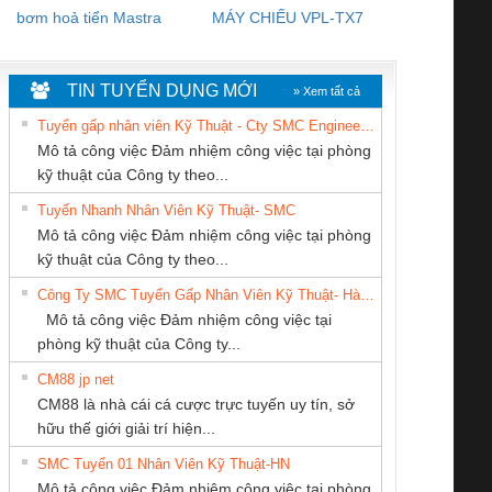
bơm hoả tiển Mastra
MÁY CHIẾU VPL-TX7
BOM DINH
WHITE
TIN TUYỂN DỤNG MỚI
» Xem tất cả
Tuyển gấp nhân viên Kỹ Thuật - Cty SMC Engineering
Mô tả công việc Đảm nhiệm công việc tại phòng
kỹ thuật của Công ty theo...
Tuyển Nhanh Nhân Viên Kỹ Thuật- SMC
CÔNG TY TNHH
CÔNG TY CP TỰ
Tan Dong Cang
 Le An Toàn
Bộ giám sát chuỗi
Bộ giám sát dòng
Bộ ng
Mô tả công việc Đảm nhiệm công việc tại phòng
THƯƠNG MẠI
ĐỘNG TIẾN
company LTD
enix Contact
tấm pin
điện chuỗi
ray W
kỹ thuật của Công ty theo...
THIÊN ÂN VIỆT
HƯNG
6960 – PSR-
TRANSCLINIC 16I+
TRANSCLINIC 16I+
BAS 
Công Ty SMC Tuyển Gấp Nhân Viên Kỹ Thuật- Hà Nội
NAM
SCP-
1K5 L (2433950000)
(2008130000)
(28
Mô tả công việc Đảm nhiệm công việc tại
/FSP/2X1/1X2
phòng kỹ thuật của Công ty...
CM88 jp net
CÔNG TY CỔ
CÔNG TY TNHH
Công Ty TNHH
CM88 là nhà cái cá cược trực tuyến uy tín, sở
PHẦN DÂY VÀ
KỸ THUẬT KTECH
Thiết Bị Điện Nam
iám sát chuỗi
Bộ chỉnh lưu nguồn
Nẹp nhôm chống
Bộ c
hữu thế giới giải trí hiện...
CÁP ĐIỆN
VIỆT NAM
Quốc Thịnh
tấm pin
điện TRANSCLINIC
trơn Đà Nẵng
giám 
THƯỢNG ĐÌNH
SMC Tuyển 01 Nhân Viên Kỹ Thuật-HN
SCLINIC 16I+
BKE 1K5.4
Sola
Mô tả công việc Đảm nhiệm công việc tại phòng
 (2502520000)
(7791400879)2. Giá
TRAN