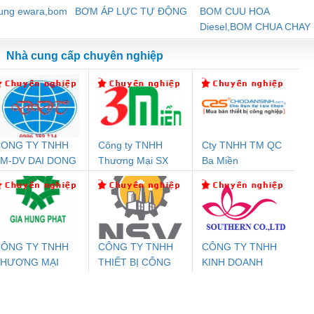
dung ewara,bom
BƠM ÁP LỰC TỰ ĐỘNG
BOM CUU HOA
Diesel,BOM CHUA CHAY
Nhà cung cấp chuyên nghiệp
ONG TY TNHH
Công ty TNHH
Cty TNHH TM QC
Đệm An Toàn
Rơ Le An Toàn
Bộ Lặp Tín Hiệu
Rơ
M-DV DAI DONG
Thương Mại SX
Ba Miền
nix Contact
Phoenix Contact
PROFIBUS Phoenix
Pho
THANH
Ba Miền
PC20-1NO-
PSR-SCP-
Contact PSI-REP-
298
24DC-SP -
24UC/ESL4/3X1/1X2/B
PROFIBUS/12MB -
700578
- 2981059
2708863
24DC
ÔNG TY TNHH
CÔNG TY TNHH
CÔNG TY TNHH
THƯƠNG MẠI
THIẾT BỊ CÔNG
KINH DOANH
ưu Điện AC
Mô-đun Ắc Quy UPS
Rơ Le An Toàn
Bộ g
ỊCH VỤ KỸ
NGHIỆP NIHON
DỊCH VỤ XNK
 Suất Cao
Phoenix Contact
Phoenix Contact
HUẬT ĐIỆN CƠ
SETSUBI VIỆT
PHƯƠNG NAM
nix Contact
QUINT-HP-
2981059 – PSR-
TRAN
IA HƯNG PHÁT
NAM
INT-HP-
BAT/PB/48DC/7.0AH/PT
SCP-
1K5 H