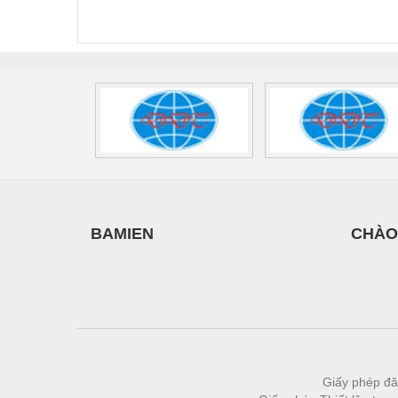
440/35-FM -
2907928
UPS/23
2908264
-
BAMIEN
CHÀO
Giấy phép đă