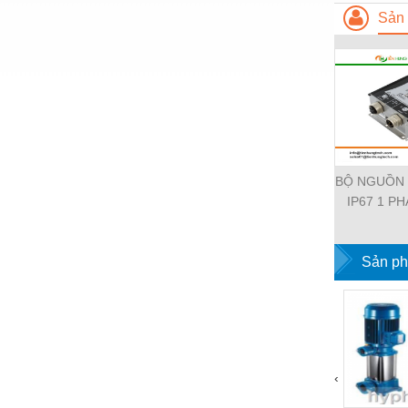
Thiết bị làm sạch
Sản 
Thiết bị sơn - Sơn
Thiết bị nhà bếp
Thiết bị nhiệt
Thiêt bị PCCC
Thiết bị truyền động
BỘ NGUỒN
IP67 1 PH
Thiết bị văn phòng
11112-19
Thiết bị viễn thông
EMPARR
POWER SU
Sản ph
Thủy lực-Thiết bị
PHA
Thủy sản - Trang thiết bị
Tự động hoá
Van - Co các loại
‹
Vật liệu mài mòn