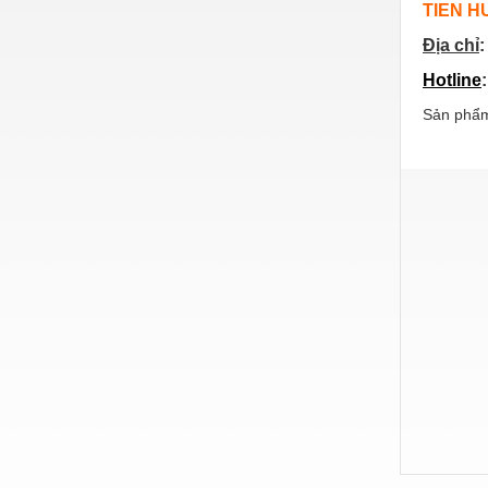
TIEN H
Nước-Vật tư thiết bị
Địa chỉ
:
Phốt cơ khí
Hotline
Sắt, thép, inox các loại
Sản phẩm
Thí nghiệm-Trang thiết bị
Thiết bị chiếu sáng
Thiết bị chống sét
Thiết bị an ninh
Thiết bị công nghiệp
Thiết bị công trình
Thiết bị điện
Thiết bị giáo dục
Thiết bị khác