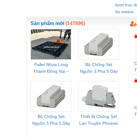
bom truc 
Vật liệu xây dựng
bu ewara
Vòng bi - Bạc đạn
Sản phẩm mới
(147896)
Xe hơi - Phụ tùng
Xe máy - Phụ tùng
Xe tải - phụ tùng
C
Y khoa - Trang thiết bị
Pallet Nhựa Long
Bộ Chống Sét
Rơ Le 
T
Thành Đồng Nai –
Nguồn 3 Pha 5 Dây
Phoe
Cung Cấp Pallet
Phoenix Contact
PSR-
Mới, Pallet Cũ Giá
FLT-SEC-P-T1-3S-
1NC-
Tốt
264/50-FM -
2
2909589
C
Bộ Chống Sét
Thiết Bị Chống Sét
Bộ L
D
Nguồn 3 Pha 5 Dây
Lan Truyền Phoenix
Công
T
Phoenix Contact
Contact PLT-SEC-
Phoe
G
FLT-SEC-P-T1-3S-
T3-230-FM-PT -
QU