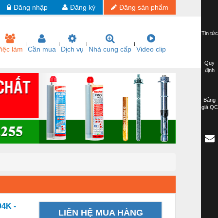
Đăng nhập
Đăng ký
Đăng sản phẩm
Tin tức
iệc làm
Cần mua
Dịch vụ
Nhà cung cấp
Video clip
Quy
định
Bảng
giá QC
4K -
LIÊN HỆ MUA HÀNG