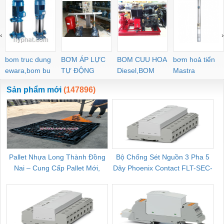
‹
›
bom truc dung
BƠM ÁP LỰC
BOM CUU HOA
bơm hoả tiển
ewara,bom bu
TỰ ĐỘNG
Diesel,BOM
Mastra
ewara
CHUA CHAY
Sản phẩm mới
(147896)
Pallet Nhựa Long Thành Đồng
Bộ Chống Sét Nguồn 3 Pha 5
Nai – Cung Cấp Pallet Mới,
Dây Phoenix Contact FLT-SEC-
C
Pallet Cũ Giá Tốt
P-T1-3S-264/50-FM - 2909589