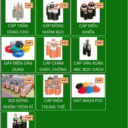
CÁP TRẦN
CÁP ĐỒNG
CÁP ĐIỀU
DÙNG CHO
NHÔM BỌC
KHIỂN
ĐƯỜNG DÂY
TẢI ĐIỆN TRÊN
KHÔNG
DÂY ĐIỆN DÂN
CÁP CHẬM
CÁP VẶN XOẮN
DỤNG
CHÁY, CHỐNG
ABC BỌC CÁCH
CHÁY
ĐIỆN XLPE
SỢI ĐỒNG
CÁP ĐIỆN
HẠT NHỰA PVC
NHÔM TRÒN KĨ
TRUNG THẾ
THUẬT ĐIỆN