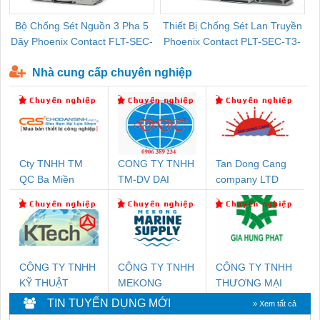
Bộ Chống Sét Nguồn 3 Pha 5
Thiết Bị Chống Sét Lan Truyền
B
Dây Phoenix Contact FLT-SEC-
Phoenix Contact PLT-SEC-T3-
P-T1-3S-440/35-FM - 2908264
230-FM-PT - 2907928
Nhà cung cấp chuyên nghiệp
Cty TNHH TM
CONG TY TNHH
Tan Dong Cang
QC Ba Miền
TM-DV DAI
company LTD
DONG THANH
CÔNG TY TNHH
CÔNG TY TNHH
CÔNG TY TNHH
KỸ THUẬT
MEKONG
THƯƠNG MẠI
KTECH VIỆT
MARINE
DỊCH VỤ KỸ
TIN TUYỂN DỤNG MỚI
» Xem tất cả
NAM
SUPPLY
THUẬT ĐIỆN CƠ