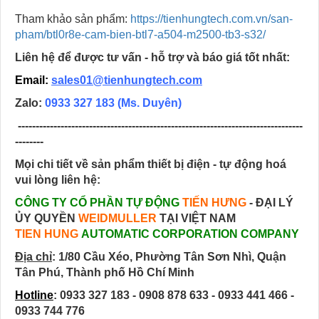
Tham khảo sản phẩm:
https://tienhungtech.com.vn/san-
pham/btl0r8e-cam-bien-btl7-a504-m2500-tb3-s32/
Liên hệ để được tư vấn - hỗ trợ và báo giá tốt nhất:
Email:
sales01@tienhungtech.com
Zalo:
0933 327 183
(Ms. Duyên)
--------------------------------------------------------------------------------
--------
Mọi chi tiết về sản phẩm thiết bị điện - tự động hoá
vui lòng liên hệ:
CÔNG TY CỔ PHẦN TỰ ĐỘNG
TIẾN HƯNG
- ĐẠI LÝ
ỦY QUYỀN
WEIDMULLER
TẠI VIỆT NAM
TIEN HUNG
AUTOMATIC CORPORATION COMPANY
Địa chỉ
:
1/80 Cầu Xéo, Phường Tân Sơn Nhì, Quận
Tân Phú, Thành phố Hồ Chí Minh
Hotline
: 0933 327 183 - 0908 878 633 - 0933 441 466 -
0933 744 776