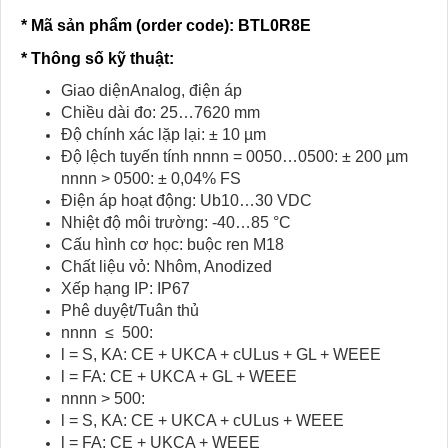
* Mã sản phẩm (order code)
: BTL0R8E
* Thông số kỹ thuật:
Giao diệnAnalog, điện áp
Chiều dài đo: 25…7620 mm
Độ chính xác lặp lại: ± 10 µm
Độ lệch tuyến tính nnnn = 0050…0500: ± 200 µm
nnnn > 0500: ± 0,04% FS
Điện áp hoạt động: Ub10…30 VDC
Nhiệt độ môi trường: -40…85 °C
Cấu hình cơ học: buộc ren M18
Chất liệu vỏ: Nhôm, Anodized
Xếp hạng IP: IP67
Phê duyệt/Tuân thủ
nnnn ≤ 500:
l = S, KA: CE + UKCA + cULus + GL + WEEE
l = FA: CE + UKCA + GL + WEEE
nnnn > 500:
l = S, KA: CE + UKCA + cULus + WEEE
l = FA: CE + UKCA + WEEE