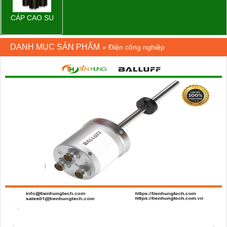
CÁP CAO SU
DANH MỤC SẢN PHẨM
»
Điện công nghiệp