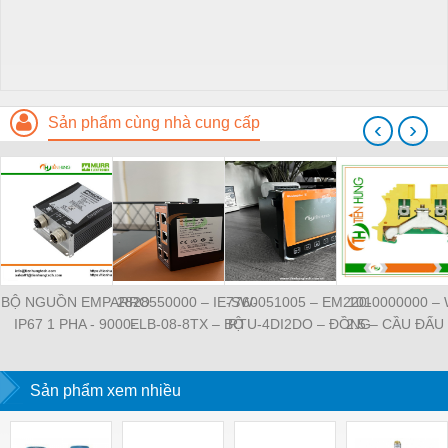
Sản phẩm cùng nhà cung cấp
‹
›
BỘ NGUỒN EMPARRO
2828550000 – IE-SW-
7760051005 – EM220-
1010000000 –
IP67 1 PHA - 9000-
ELB-08-8TX – BỘ
RTU-4DI2DO – ĐỒNG
2.5 – CẦU ĐẤU
11112-1962020 -
CHIA MẠNG 8 CỔNG
HỒ ĐO DÒNG ĐIỆN,
NỐI ĐẤT –
EMPARRO IP67
RJ45 – WEIDMULLER
ĐO ĐIỆN ÁP –
WEIDMULLE
POWER SUPPLY 1-
Sản phẩm xem nhiều
WEIDMULLER
TIENHUNGTE
PHASE